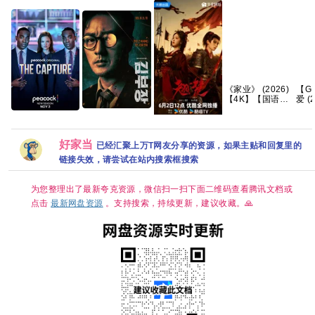
《家业‎》 (2026)
【G
【4K】【国语中
爱 (
字】【夸克/百
追逐
度】
【1
金特务：本色回
真相捕捉 第三季
语中
归 〔金部长〕
1-3季 英剧 [剧情/
翘楚【新剧热播
集】
(2026) 英韩双语
惊悚] [荷丽黛·格
🔥手慢无】 【共
好家当
已经汇聚上万T网友分享的资源，如果主贴和回复里的
音轨内封官方简
兰杰 / 帕帕·厄希
24集/4K超清60
繁英韩多国字
链接失效，请尝试在站内搜索框搜索
度]
帧+高码臻彩
幕.1080p.NF.WEB-
HDR】 【陈都
DL.M【单集2～
灵、周翊然｜古
3GB】
为您整理出了最新夸克资源，微信扫一扫下面二维码查看腾讯文档或
装/权谋】夸克
点击
最新网盘资源
。支持搜索，持续更新，建议收藏。🙏