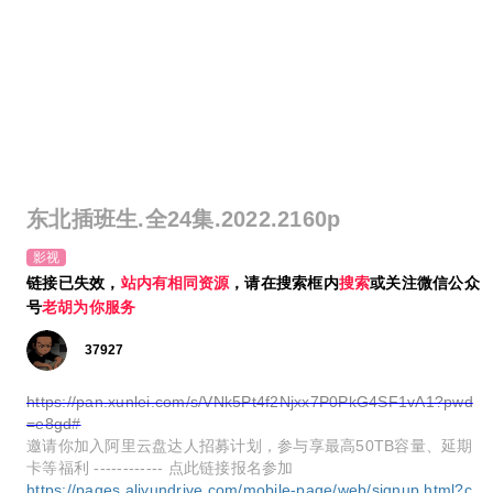
东北插班生.全24集.2022.2160p
影视
链接已失效，
站内有相同资源
，请在搜索框内
搜索
或关注微信公众
号
老胡为你服务
37927
https://pan.xunlei.com/s/VNk5Pt4f2Njxx7P0PkG4SF1vA1?pwd
=e8gd#
邀请你加入阿里云盘达人招募计划，参与享最高50TB容量、延期
卡等福利 ------------ 点此链接报名参加
https://pages.aliyundrive.com/mobile-page/web/signup.html?c