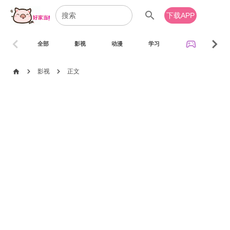
search
下载APP
chevron_left
chevron_right
sports_esports
全部
影视
动漫
学习
音乐
chevron_right
chevron_right
home
影视
正文