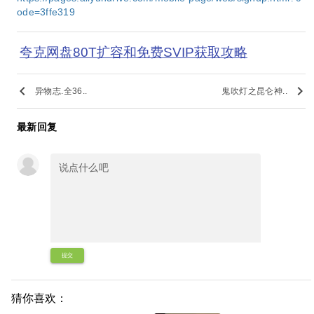
ode=3ffe319
夸克网盘80T扩容和免费SVIP获取攻略
keyboard_arrow_left
keyboard_arrow_right
异物志.全36..
鬼吹灯之昆仑神..
最新回复
提交
猜你喜欢：