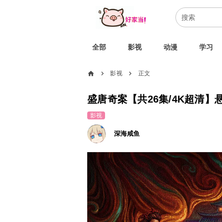
全部
影视
动漫
学习
home
影视
正文
chevron_right
chevron_right
盛唐奇案【共26集/4K超清】
影视
深海咸鱼