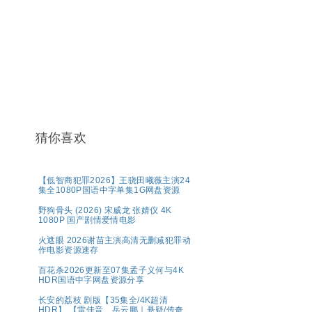
猜你喜欢
【低智商犯罪2026】王骁田曦薇主演24
集全1080P国语中字单集1G网盘资源
野狗骨头 (2026) 宋威龙 张婧仪 4K
1080P 国产剧情爱情电影
火遮眼 2026谢苗主演高清无删减犯罪动
作电影资源速存
百花杀2026更新至07集孟子义何与4K
HDR国语中字网盘资源分享
长安的荔枝 剧版【35集全/4K超清
HDR】 【雷佳音、岳云鹏｜悬疑/传奇】