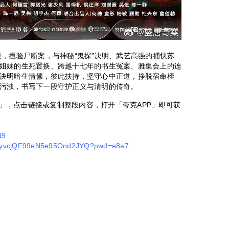
禀，擅验尸断案，与神秘“鬼探”决明、武艺高强的捕快苏
姐妹的生死置换、跨越十七年的书生冤案、雅集会上的连
决明暗生情愫，彼此扶持，坚守心中正道，挣脱宿命桎
污浊，书写下一段守护正义与清明的传奇。
2]」，点击链接或复制整段内容，打开「夸克APP」即可获
d9
s/1fyvcjQF99eN5e95Ond2JYQ?pwd=e8a7