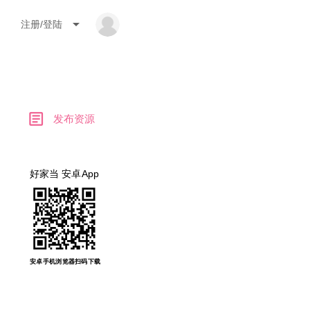
arrow_drop_down
注册/登陆
article
发布资源
好家当 安卓App
安卓手机浏览器扫码下载