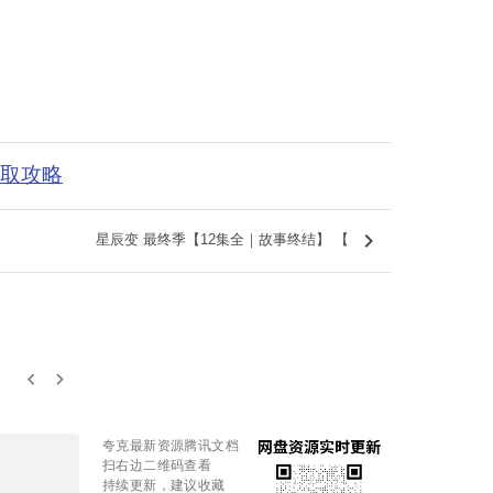
获取攻略
keyboard_arrow_right
星辰变 最终季【12集全｜故事终结】 【
keyboard_arrow_left
keyboard_arrow_right
夸克最新资源腾讯文档
扫右边二维码查看
持续更新，建议收藏