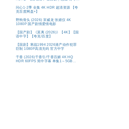
夸克
问心1-2季 全集 4K HDR 超清资源 【夸
克百度网盘+】
野狗骨头 (2026) 宋威龙 张婧仪 4K
1080P 国产剧情爱情电影
【国产剧】《莫离 (2026)》【4K】【国
语中字】【夸克/百度】
【国剧】寒战1994 2026港产动作犯罪
巨制 1080P高清无码 官方中字
千香 (2026)千香引/千香百媚 4K HQ
HDR 60FPS 简中字幕 单集1～5GB】
夸克百度网盘资源