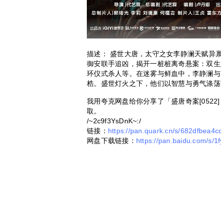
描述： 盛世大唐，太守之女李静澜天赋异
御安联手追凶，揭开一桩桩离奇悬案：双生
环仪式杀人等。在迷雾与鲜血中，李静澜与
梏。盛世灯火之下，他们以智慧与勇气涤荡
我用夸克网盘给你分享了「盛唐奇案[052
取。
/~2c9f3YsDnK~:/
链接：
https://pan.quark.cn/s/682dfbea4c
网盘下载链接：
https://pan.baidu.com/