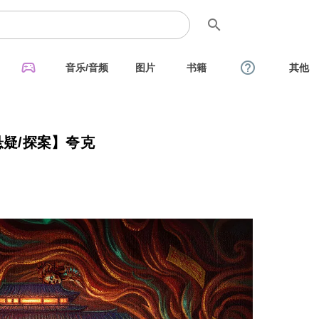
search
sports_esports
help_outline
音乐/音频
图片
书籍
其他
悬疑/探案】夸克