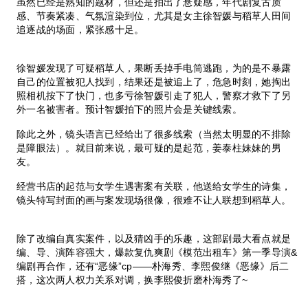
虽然已经是熟知的题材，但还是拍出了悬疑感，年代剧复古质
感、节奏紧凑、气氛渲染到位，尤其是女主徐智媛与稻草人田间
追逐战的场面，紧张感十足。
徐智媛发现了可疑稻草人，果断丢掉手电筒逃跑，为的是不暴露
自己的位置被犯人找到，结果还是被追上了，危急时刻，她掏出
照相机按下了快门，也多亏徐智媛引走了犯人，警察才救下了另
外一名被害者。预计智媛拍下的照片会是关键线索。
除此之外，镜头语言已经给出了很多线索（当然太明显的不排除
是障眼法）。就目前来说，最可疑的是起范，姜泰柱妹妹的男
友。
经营书店的起范与女学生遇害案有关联，他送给女学生的诗集，
镜头特写封面的画与案发现场很像，很难不让人联想到稻草人。
除了改编自真实案件，以及猜凶手的乐趣，这部剧最大看点就是
编、导、演阵容强大，爆款复仇爽剧《模范出租车》第一季导演&
编剧再合作，还有“恶缘”cp——朴海秀、李熙俊继《恶缘》后二
搭，这次两人权力关系对调，换李熙俊折磨朴海秀了~