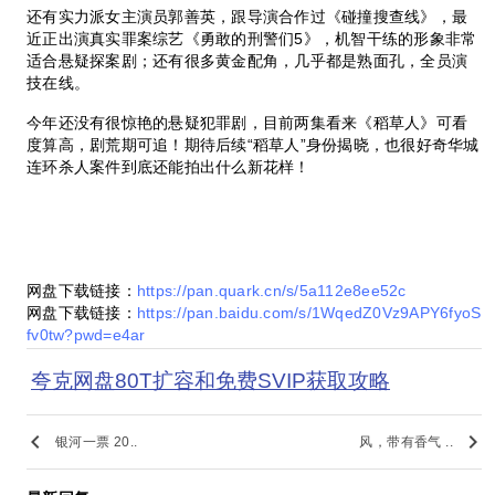
还有实力派女主演员郭善英，跟导演合作过《碰撞搜查线》，最
近正出演真实罪案综艺《勇敢的刑警们5》，机智干练的形象非常
适合悬疑探案剧；还有很多黄金配角，几乎都是熟面孔，全员演
技在线。
今年还没有很惊艳的悬疑犯罪剧，目前两集看来《稻草人》可看
度算高，剧荒期可追！期待后续“稻草人”身份揭晓，也很好奇华城
连环杀人案件到底还能拍出什么新花样！
网盘下载链接：
https://pan.quark.cn/s/5a112e8ee52c
网盘下载链接：
https://pan.baidu.com/s/1WqedZ0Vz9APY6fyoS
fv0tw?pwd=e4ar
夸克网盘80T扩容和免费SVIP获取攻略
keyboard_arrow_left
keyboard_arrow_right
银河一票 20..
风，带有香气 ..