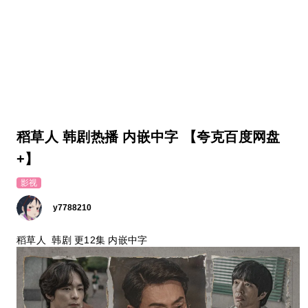
稻草人 韩剧热播 内嵌中字 【夸克百度网盘
+】
影视
y7788210
稻草人 韩剧 更12集 内嵌中字