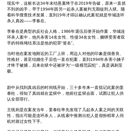
现实中，这桩长达34年未结悬案终于在2019年告破，原来一直抓
不到的凶手，早于1994年因另一起杀人案被判无期徒刑入狱。随
着科学搜查技术发展，直到19年才得以确认此案犯就是华城连环
杀人真凶——李春在。
李春在是典型的反社会人格，1986年退伍后便开始作案，华城连
环杀人案中，他共杀害14名女性、性侵34名女性，捆绑受害者双
手的特殊绳结系法是他的犯罪“签名”。
当时他在案发地附近的工厂上班，周边人对他的印象是很善良、
性格好，甚至结婚生子后也一直在犯案，直到1994年杀害小姨子
才终于被捕，后来在狱中还被评为“一级模范囚犯”，真是讽刺至
极。
剧中从找到真凶后的时间线开始，三十多年来一直惦记此案的姜
泰柱，得知了真凶就在监狱中，他前往监狱会面，试图让犯人供
认全部罪行。
主线则是在案发当年，姜泰柱率先发现了几起杀人案之间的关联
性，指出可能是连环杀人，从线索中推测出犯人是假扮稻草人伺
机对路过女性下手。