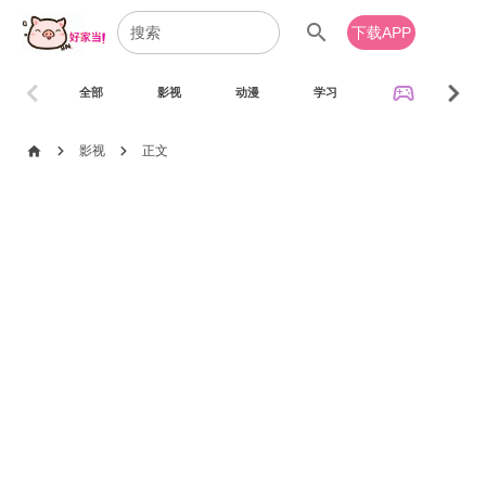
search
下载APP
chevron_left
chevron_right
sports_esports
全部
影视
动漫
学习
音乐
chevron_right
chevron_right
home
影视
正文