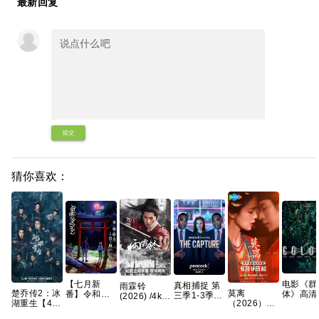
最新回复
提交
猜你喜欢：
【七月新
电影《群
真相捕捉 第
雨霖铃
莫离
楚乔传2：冰
番】令和的
体》高清
三季1-3季
(2026) /4k超
（2026）4K
湖重生【40
斑小姐 恐怖/
费完整版
英剧 [剧情/
清高码画质/
臻彩 白鹿/丞
集全】 【附
奇幻 更1集
度网盘资
惊悚] [荷丽
简中字幕/夸