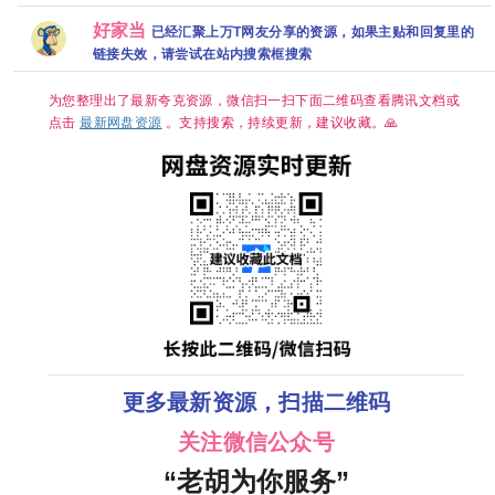
磊[中国大陆]
赠 赵丽颖版
【夸克百度
链接
黛·格兰杰 /
克/百度网盘
[爱情/古装]
楚乔传 第一
网盘+】
帕帕·厄希度]
【单集1～
好家当
已经汇聚上万T网友分享的资源，如果主贴和回复里的
[单集约
部】夸克
8GB】
1.3GB]
链接失效，请尝试在站内搜索框搜索
为您整理出了最新夸克资源，微信扫一扫下面二维码查看腾讯文档或
点击
最新网盘资源
。支持搜索，持续更新，建议收藏。🙏
更多最新资源，扫描二维码
关注微信公众号
“老胡为你服务”