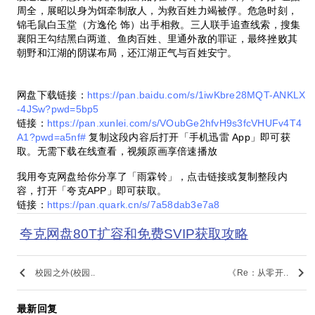
周全，展昭以身为饵牵制敌人，为救百姓力竭被俘。危急时刻，
锦毛鼠白玉堂（方逸伦 饰）出手相救。三人联手追查线索，搜集
襄阳王勾结黑白两道、鱼肉百姓、里通外敌的罪证，最终挫败其
朝野和江湖的阴谋布局，还江湖正气与百姓安宁。
网盘下载链接：
https://pan.baidu.com/s/1iwKbre28MQT-ANKLX
-4JSw?pwd=5bp5
链接：
https://pan.xunlei.com/s/VOubGe2hfvH9s3fcVHUFv4T4
A1?pwd=a5nf#
复制这段内容后打开「手机迅雷 App」即可获
取。无需下载在线查看，视频原画享倍速播放
我用夸克网盘给你分享了「雨霖铃」，点击链接或复制整段内
容，打开「夸克APP」即可获取。
链接：
https://pan.quark.cn/s/7a58dab3e7a8
夸克网盘80T扩容和免费SVIP获取攻略
keyboard_arrow_left
keyboard_arrow_right
校园之外(校园..
《Re：从零开..
最新回复