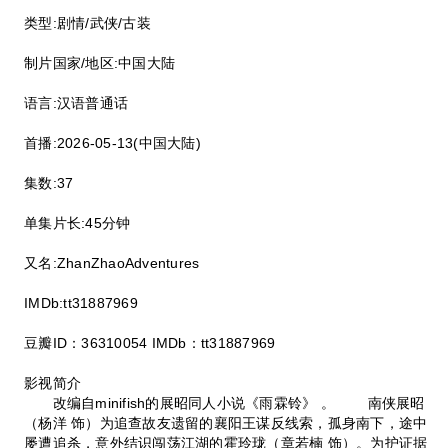
类型:剧情/武侠/古装
制片国家/地区:中国大陆
语言:汉语普通话
首播:2026-05-13(中国大陆)
集数:37
单集片长:45分钟
又名:ZhanZhaoAdventures
IMDb:tt31887969
豆瓣ID：36310054 IMDb：tt31887969
影视简介
改编自minifish的展昭同人小说《雨霖铃》 。 南侠展昭
（杨洋 饰）为追查故友遗留的襄阳王谋反线索，孤身南下，途中
屡遭追杀，意外结识闯荡江湖的霍玲珑（章若楠 饰）。为护证据