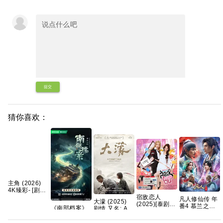
提交
猜你喜欢：
主角 (2026)
4K臻彩- [剧情]
宿敌恋人
张嘉益/刘浩存/
凡人修仙传 年
大濛 (2025)
(2025)[泰剧]
秦海璐 国语中
番4 慕兰之战
《南部档案》
剧情 又名: A
[1080P.泰语中
字 [单集约
【180】
免费1080P高
Foggy Tale 夸
字网盘资源]
1GB]
4K【夸克百度
清百度网盘资
克网盘