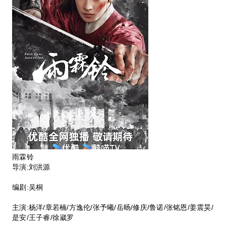
雨霖铃
导演:刘洪源
编剧:吴桐
主演:杨洋/章若楠/方逸伦/张予曦/岳旸/修庆/鲁诺/张铭恩/姜震昊/
是安/王子睿/徐崴罗