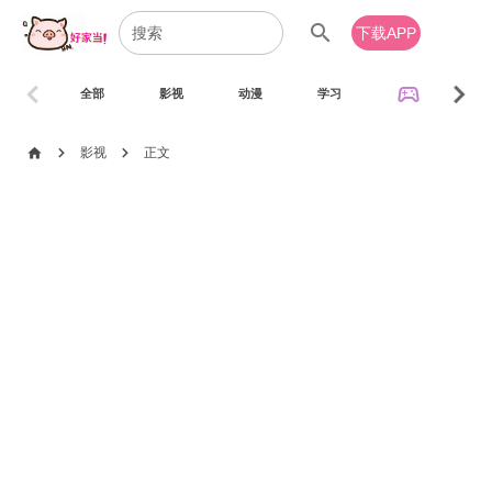
search
下载APP
chevron_left
chevron_right
sports_esports
全部
影视
动漫
学习
音乐
chevron_right
chevron_right
home
影视
正文