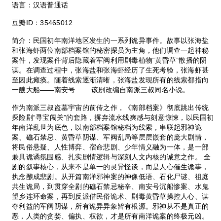
语言：汉语普通话
豆瓣ID：35465012
简介：民国初年南洋地区发生的一系列诡异事件。故事以张海盐
和张海虾两位南部档案馆的秘密探员为主角，他们调查一起神秘
案件，发现案件背后隐藏着军阀利用剧毒植物“黄昏草”散播的阴
谋。在调查过程中，张海盐和张海虾经历了生死考验，张海虾甚
至因此瘫痪。随着线索逐渐清晰，张海盐发现所有的线索都指向
一艘大船——南安号…… 该剧改编自南派三叔同名小说。
作为南派三叔盗墓宇宙的前传之作，《南部档案》彻底跳出传统
探险剧“寻宝闯关”的套路，摒弃流水线爽感与刻意惊悚，以民国初
年南洋乱世为底色，以南部档案馆秘档为线索，串联起邪神诡
案、礁石禁忌、黄昏草阴谋、军阀乱局等层层嵌套的庞大剧情，
将民俗悬疑、人性博弈、宿命悲剧、少年情义融为一体，是一部
兼具诡谲氛围感、扎实剧情逻辑与深刻人文内核的诚意之作。 全
剧的叙事核心，从来不是单一的灵异怪谈，而是人心催生诡事，
执念酿成悲剧。从开篇南洋邪神案的神像低语、石化尸谜、祖庭
共生诡局，到贯穿全剧的礁石禁忌秘辛、南安号沉船惨案、水鬼
望乡连环命案，再到反派借民俗诡术、剧毒黄昏草操控人心、谋
夺利益的军阀阴谋，所有诡异异象皆有根源。邪神从不是真正的
恶，人类的贪婪、偏执、权欲，才是所有南洋诡案的终极元凶。