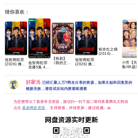
猜你喜欢：
斩赤红之瞳
(2014)
1080p 日语
【韩剧】
低智商犯罪
低智商犯罪
中字 全24集
小芳【共
低智商犯罪
《我的王室
(2026) 擒贼
(2026) 擒贼
49g 夸克
集/4K超
首播5集 4K
死对头》林
记/4K
记/4K 60
DV HD
喜剧 悬疑
智妍 许南俊
60.50FPS
50FPS S01
手慢无🈲
张胜祖 李世
S01杜比音
杜比音效
【王影璐
熙 金玟锡 蔡
效 HDR
HDR
好家当
已经汇聚上万T网友分享的资源，如果主贴和回复里的
辛云来｜
书安 金海淑
HiveWeb/内
HiveWeb/内
剧/治愈】 
2026/喜剧/
链接失效，请尝试在站内搜索框搜索
嵌简中字幕/
嵌简中字幕/
芳出嫁，
爱情/奇幻/已
【单集1～
【单集1～
飞狗跳🤣
更最新 夸克
3GB】
3GB】
八黄金档
为您整理出了最新夸克资源，微信扫一扫下面二维码查看腾讯文档或
喜开播🥳
点击
最新网盘资源
。支持搜索，持续更新，建议收藏。🙏
球相亲，
笑皆非😂
而自由，
出潇洒💫
姻不是人
的必选项
幸福才是