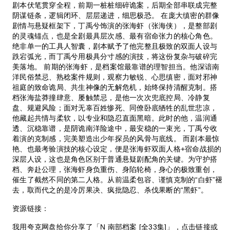
剧本伏笔贯穿全程，前期一桩桩细碎诡案，后期全部串联成完整
阴谋链条，逻辑闭环、层层递进，细思极恐。 在庞大缜密的群像
剧情与悬疑框架下，丁禹兮饰演的张海虾（张海侠），是整部剧
的灵魂锚点，也是全剧最具层次感、最有宿命张力的核心角色。
绝非单一的工具人智囊，剧本赋予了他完整且极致的双面人设与
跌宕弧光，而丁禹兮用极具分寸感的演技，将这份复杂与破碎完
美落地。 前期的张海虾，是档案馆最靠谱的理智担当。他深谙南
洋民俗禁忌、熟稔案件规则，观察力敏锐、心思缜密，面对邪神
祖庭的致命诡局、共生神像的无解危机，始终保持清醒克制。搭
档张海盐莽撞肆意、屡触禁忌，是他一次次兜底控局、冷静复
盘、规避风险；面对无辜百姓惨死、同僚卧底牺牲的乱世悲凉，
他藏起共情与柔软，以专业和隐忍直面黑暗。此时的他，温润通
透、沉稳靠谱，是阴诡南洋险途中，最安稳的一束光，丁禹兮收
着演的克制感，完美塑造出少年探员的风骨与底线。 而剧本最惊
艳、也最考验演技的核心设定，便是张海虾双面人格+宿命战损的
深层人设，这也是角色区别于普通悬疑剧配角的关键。为守护搭
档、奔赴公理，张海虾身负重伤、身陷轮椅，身心的极致重创，
催生了截然不同的第二人格。从前温柔包容、谨慎克制的“白虾”褪
去，取而代之的是冷厉果决、疯批隐忍、杀伐果断的“黑虾”。
资源链接：
我用夸克网盘给你分享了「N 南部档案 [全33集]」，点击链接或