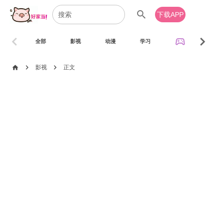
search
下载APP
chevron_left
chevron_right
sports_esports
全部
影视
动漫
学习
音乐
chevron_right
chevron_right
home
影视
正文