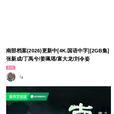
南部档案(2026)更新中[4K.国语中字][2GB集]
张新成/丁禹兮/姜珮瑶/富大龙/刘令姿
影视
¿