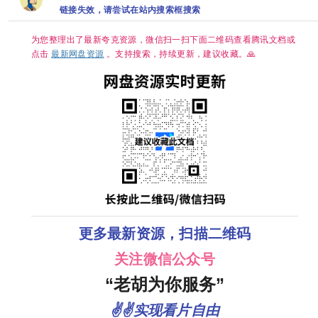
嵌中字】
中字】【单
链接失效，请尝试在站内搜索框搜索
【豆瓣：
集/0.3G】
8.1】夸克
【大陆：悬
疑 / 惊悚 / 短
为您整理出了最新夸克资源，微信扫一扫下面二维码查看腾讯文档或
片 / 奇幻 / 冒
点击
最新网盘资源
。支持搜索，持续更新，建议收藏。🙏
险】【主演:
于毅 / 刘智
扬】
更多最新资源，扫描二维码
关注微信公众号
“老胡为你服务”
✌✌实现看片自由