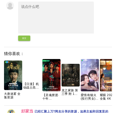
提交
猜你喜欢：
【日漫】机
动战士高达
龙之家族 第
闪光的哈萨
大唐迷雾 全
三季 附 1～2
维 喀耳刻的
【灵魂摆渡·
爱情有烟火
耀眼 2026
集资源
季 4K WEB-
魔女
十年
(投行男女)
全集 4K 
DL.DDP5.1
（2026）
(2026)】
已更30集
晓彤 / 李
内嵌简繁英
【含第一
【全24集】
锐
字幕 【单集
部】【剧情 /
【1080P高
好家当
已经汇聚上万T网友分享的资源，如果主贴和回复里的
7GB左右】
科幻】【内
码】【国语