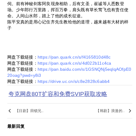
伺。前有神秘剑客阿良现身相助，后有文圣，崔诚等人悉数登
场。少年郎行万里路，挥百万拳，肩头既有草长莺飞也有责任使
命。人间山水郎，踏上了他的成长征途。
陈平安真的是用心记住齐先生教给他的道理，越来越有大材的样
子
网盘下载链接：
https://pan.quark.cn/s/f4165810d48c
网盘下载链接：
https://pan.quark.cn/s/4d022b11c4ca
网盘下载链接：
https://pan.baidu.com/s/1GSNQNj5eqlqAOfpE0
20oag?pwd=y8i3
网盘下载链接：
https://drive.uc.cn/s/c8e2828c6abb4
夸克网盘80T扩容和免费SVIP获取攻略
keyboard_arrow_left
keyboard_arrow_right
【日剧】田锁兄..
【韩剧】浪漫的..
最新回复