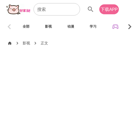
search
下载APP
chevron_left
chevron_right
sports_esports
全部
影视
动漫
学习
音乐
chevron_right
chevron_right
home
影视
正文