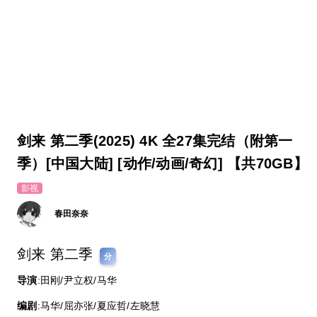
剑来 第二季(2025) 4K 全27集完结（附第一
季）[中国大陆] [动作/动画/奇幻] 【共70GB】
影视
春田奈奈
剑来 第二季
分
导演
:田刚/尹立权/马华
编剧
:马华/屈亦张/夏应哲/左晓慧