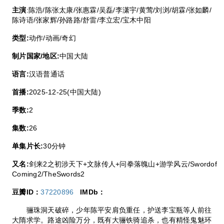
主演
:陈浩/陈张太康/张惠霖/吴磊/李潇宇/黄莺/刘浏/胡霖/张如麟/
陈诗语/张家辉/孙路路/舒雷/李立宏/宝木中阳
类型:
动作/动画/奇幻
制片国家/地区:
中国大陆
语言:
汉语普通话
首播:
2025-12-25(中国大陆)
季数:
2
集数:
26
单集片长:
30分钟
又名:
剑来2之初涉天下+文脉传人+问拳落魄山+游学风云/Swordof
Coming2/TheSwords2
豆瓣ID：
37220896
IMDb：
骊珠洞天破碎，少年陈平安肩负重任，护送李宝瓶等人前往
大隋求学。路途凶险万分，既有大骊铁骑追杀，也有精怪鬼魅环