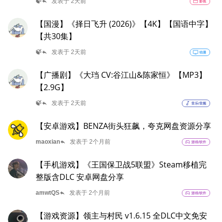
reply
🍃
发表于 2天前
movie
影视
【国漫】《择日飞升 (2026)》【4K】【国语中字】
【共30集】
reply
🍃
发表于 2天前
tv
动漫
【广播剧】《大珰 CV:谷江山&陈家恒》【MP3】
【2.9G】
reply
🍃
发表于 2天前
music_note
音乐/音频
【安卓游戏】BENZA街头狂飙，夸克网盘资源分享
reply
maoxian
发表于 2个月前
sports_esports
游戏/软件
【手机游戏】《王国保卫战5联盟》Steam移植完
整版含DLC 安卓网盘分享
reply
amwtQS
发表于 2个月前
sports_esports
游戏/软件
【游戏资源】领主与村民 v1.6.15 全DLC中文免安