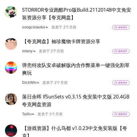
STORROR专业跑酷Pro版Build.21120148中文免安
装资源分享【夸克网盘】
reply
songcixiaoke
发表于 2个月前
sports_esports
游戏/软件
【夸克网盘】袖珍魔物卡牌资源分享
reply
mlany
发表于 2个月前
sports_esports
游戏/软件
弹壳特攻队安卓破解版内含作弊菜单一键强化割草
爽玩
reply
DickWin
发表于 2个月前
sports_esports
游戏/软件
落日余晖 IfSunSets v0.3.15 免安装中文版 20.4GB
夸克网盘资源
reply
TaiXu
发表于 2个月前
sports_esports
游戏/软件
【游戏资源】什么鸟都 v1.0.23中文免安装版【夸
克】