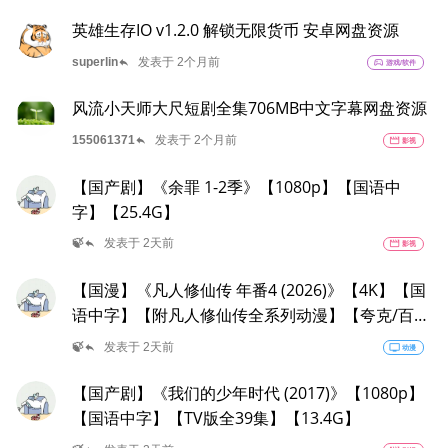
英雄生存IO v1.2.0 解锁无限货币 安卓网盘资源
reply
superlin
发表于 2个月前
sports_esports
游戏/软件
风流小天师大尺短剧全集706MB中文字幕网盘资源
reply
155061371
发表于 2个月前
movie
影视
【国产剧】《余罪 1-2季》【1080p】【国语中
字】【25.4G】
reply
🍃
发表于 2天前
movie
影视
【国漫】《凡人修仙传 年番4 (2026)》【4K】【国
语中字】【附凡人修仙传全系列动漫】【夸克/百
度】
reply
🍃
发表于 2天前
tv
动漫
【国产剧】《我们的少年时代 (2017)》【1080p】
【国语中字】【TV版全39集】【13.4G】