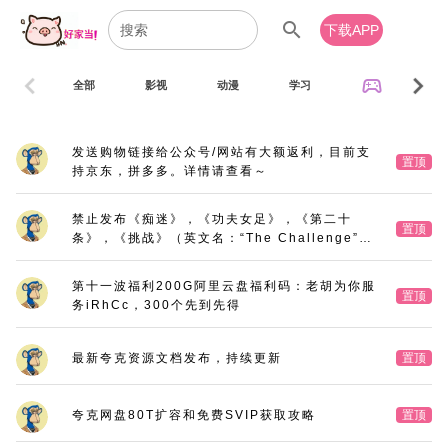
search
下载APP
chevron_left
chevron_right
sports_esports
全部
影视
动漫
学习
音乐
发送购物链接给公众号/网站有大额返利，目前支
置顶
持京东，拼多多。详情请查看～
禁止发布《痴迷》，《功夫女足》，《第二十
置顶
条》，《挑战》（英文名：“The Challenge”，
又名：《深空拯救者》），《三大队》电影版
第十一波福利200G阿里云盘福利码：老胡为你服
置顶
务iRhCc，300个先到先得
最新夸克资源文档发布，持续更新
置顶
夸克网盘80T扩容和免费SVIP获取攻略
置顶