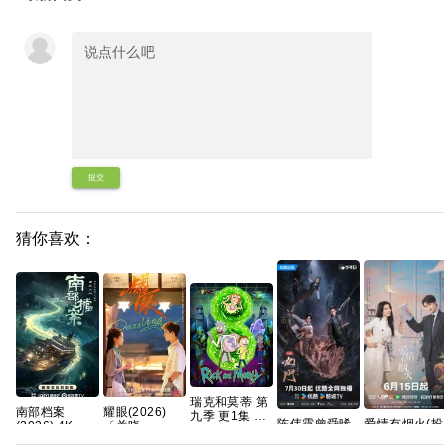
提交
猜你喜欢：
瑞克和莫蒂 第
耀眼(2026)
南部档案‎
九季 更1集 官
陈伟霆曾舜晞
爱情有烟火(投
〔关晓
(2026) 4K
中简繁
主演 国剧 九
行男女) 已更7
彤〕/4k+1080P
HDR DV杜比