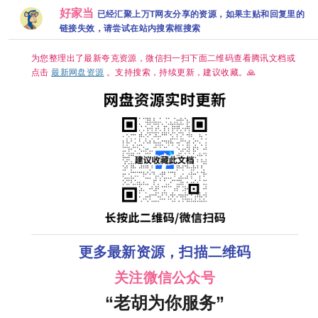
门/老九门2 4K
集【4K超清
超清画质|简中
视界 高码率
好家当
全集网盘资源
SDR】国语中
字幕/夸克/百度
60帧
已经汇聚上万T网友分享的资源，如果主贴和回复里的
分享
字 网盘资源下
网盘资源【单
DDP5.1&AAC2.0
链接失效，请尝试在站内搜索框搜索
载
集0.8～3GB】
简中字幕【1～
5GB/集】张新
成/丁禹兮
为您整理出了最新夸克资源，微信扫一扫下面二维码查看腾讯文档或
点击
最新网盘资源
。支持搜索，持续更新，建议收藏。🙏
更多最新资源，扫描二维码
关注微信公众号
“老胡为你服务”