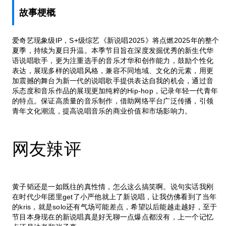
故事梗概
爱奇艺现象级IP，S+级综艺《新说唱2025》将点燃2025年的整个
夏季，持续为夏日升温。本季节目旨在深度发掘优秀的新生代华
语说唱歌手，更为注重选手的音乐才华和创作能力，鼓励个性化
表达，展现多样的说唱风格，兼容不同地域、文化的元素，用更
加震撼的舞台为新一代的说唱歌手提供表达自我的机会，通过音
乐态度和音乐作品的展现更加纯粹的Hip-hop，记录年轻一代青年
的特点。保证高质量的音乐制作，借助网络平台广泛传播，引领
青年文化潮流，提高说唱音乐的商业价值和市场影响力。
网友辣评
黄子韬还是一如既往的真性情，怎么这么搞笑啊。说句实话我刚
在时代少年团里get了小严他就上了新说唱，让我仿佛看到了当年
的kris，就是solo还有气场可能差点，希望以后能越走越好，至于
节目本身现在的新说唱真是好无聊一点爆点都没有，上一个记忆