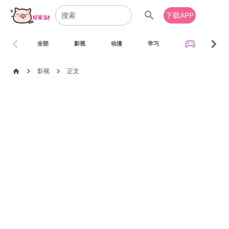
search
下载APP
chevron_left
chevron_right
sports_esports
全部
影视
动漫
学习
音乐
chevron_right
chevron_right
home
影视
正文