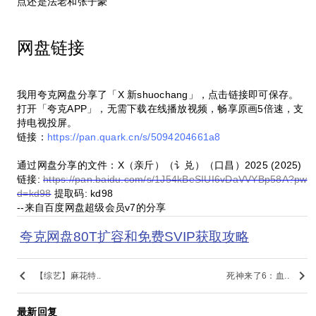
点还是法老和张子豪
网盘链接
我用夸克网盘分享了「X 新shuochang」，点击链接即可保存。
打开「夸克APP」，无需下载在线播放视频，畅享原画5倍速，支
持电视投屏。
链接：
https://pan.quark.cn/s/5094204661a8
通过网盘分享的文件：X（亲斤）（讠兑）（口昌）2025 (2025)
链接:
https://pan.baidu.com/s/1J54kBeSIUI6vDaVVYBp58A?pw
d=kd98
提取码: kd98
--来自百度网盘超级会员v7的分享
夸克网盘80T扩容和免费SVIP获取攻略
keyboard_arrow_left
keyboard_arrow_right
【综艺】麻花特..
死神来了6：血..
最新回复