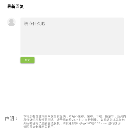
最新回复
提交
本站所有资源均由网友自发提供，本站不缓存、储存、下载、播放等，所列内
声明：
容仅做学习和带宽测试，请于保存后24小时内自行删除。 如您认为本站任何
介绍帖侵犯了您的合法版权，请发送邮件 zjhgx163@163.com 进行投诉，
管理员会删除相关帖子。