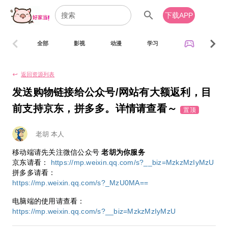
search
下载APP
chevron_left
chevron_right
sports_esports
全部
影视
动漫
学习
音乐
返回资源列表
keyboard_return
发送购物链接给公众号/网站有大额返利，目
前支持京东，拼多多。详情请查看～
置顶
老胡 本人
移动端请先关注微信公众号
老胡为你服务
京东请看：
https://mp.weixin.qq.com/s?__biz=MzkzMzIyMzU
拼多多请看：
https://mp.weixin.qq.com/s?_MzU0MA==
电脑端的使用请查看：
https://mp.weixin.qq.com/s?__biz=MzkzMzIyMzU