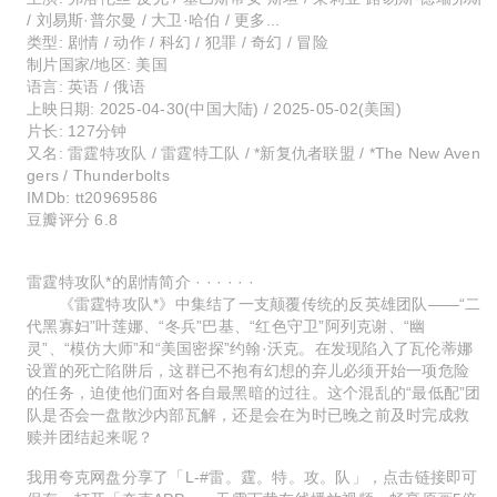
/ 刘易斯·普尔曼 / 大卫·哈伯 / 更多...
类型: 剧情 / 动作 / 科幻 / 犯罪 / 奇幻 / 冒险
制片国家/地区: 美国
语言: 英语 / 俄语
上映日期: 2025-04-30(中国大陆) / 2025-05-02(美国)
片长: 127分钟
又名: 雷霆特攻队 / 雷霆特工队 / *新复仇者联盟 / *The New Aven
gers / Thunderbolts
IMDb: tt20969586
豆瓣评分 6.8
雷霆特攻队*的剧情简介 · · · · · ·
《雷霆特攻队*》中集结了一支颠覆传统的反英雄团队——“二
代黑寡妇”叶莲娜、“冬兵”巴基、“红色守卫”阿列克谢、“幽
灵”、“模仿大师”和“美国密探”约翰·沃克。在发现陷入了瓦伦蒂娜
设置的死亡陷阱后，这群已不抱有幻想的弃儿必须开始一项危险
的任务，迫使他们面对各自最黑暗的过往。这个混乱的“最低配”团
队是否会一盘散沙内部瓦解，还是会在为时已晚之前及时完成救
赎并团结起来呢？
我用夸克网盘分享了「L-#雷。霆。特。攻。队」，点击链接即可