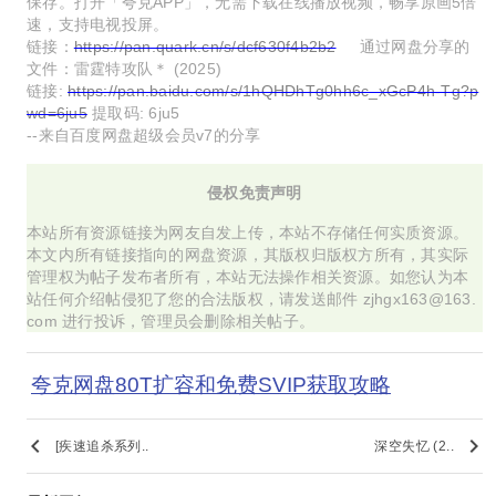
保存。打开「夸克APP」，无需下载在线播放视频，畅享原画5倍
速，支持电视投屏。
链接：
https://pan.quark.cn/s/dcf630f4b2b2
通过网盘分享的
文件：雷霆特攻队＊ (2025)
链接:
https://pan.baidu.com/s/1hQHDhTg0hh6c_xGcP4h-Tg?p
wd=6ju5
提取码: 6ju5
--来自百度网盘超级会员v7的分享
侵权免责声明
本站所有资源链接为网友自发上传，本站不存储任何实质资源。
本文内所有链接指向的网盘资源，其版权归版权方所有，其实际
管理权为帖子发布者所有，本站无法操作相关资源。如您认为本
站任何介绍帖侵犯了您的合法版权，请发送邮件 zjhgx163@163.
com 进行投诉，管理员会删除相关帖子。
夸克网盘80T扩容和免费SVIP获取攻略
keyboard_arrow_left
keyboard_arrow_right
[疾速追杀系列..
深空失忆 (2..