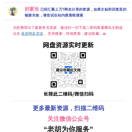
清免费观看百
【实
分动作 【夸
内嵌简繁英字
【泰语中字】
度网盘下载
中】
克百度网盘
幕 【单集
【共6集】
好家当
已经汇聚上万T网友分享的资源，如果主贴和回复里的
线】
+】
7GB左右】
链接失效，请尝试在站内搜索框搜索
为您整理出了最新夸克资源，微信扫一扫下面二维码查看腾讯文档或
点击
最新网盘资源
。支持搜索，持续更新，建议收藏。🙏
更多最新资源，扫描二维码
关注微信公众号
“老胡为你服务”