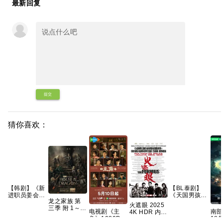
最新回复
提交
猜你喜欢：
【韩剧】《新
【BL泰剧】
进职员姜会长
《天国男孩
龙之家族 第
(2026)》
(2026) 又
火遮眼 2025
三季 附 1～2
【1080P】
名：通往天堂
电视剧《主
南部档
4K HDR 内封
季 4K WEB-
【韩语中字】
的门票》
角》1080P高
18
中英字幕 高
DL.DDP5.1
【共12集】
【1080P】