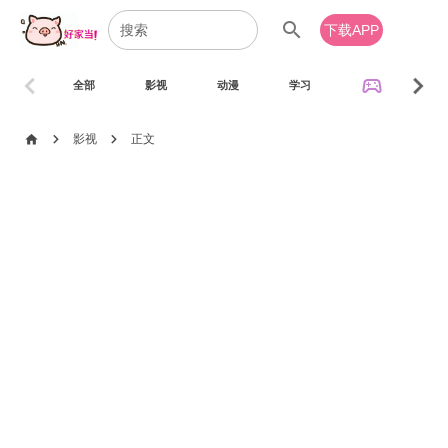
search
下载APP
chevron_left
chevron_right
sports_esports
全部
影视
动漫
学习
音乐
chevron_right
chevron_right
home
影视
正文