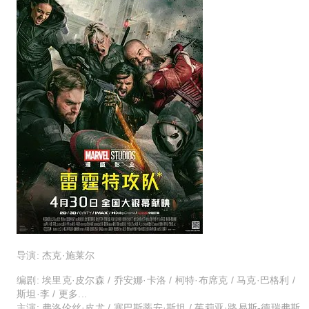
导演: 杰克·施莱尔
编剧: 埃里克·皮尔森 / 乔安娜·卡洛 / 柯特·布席克 / 马克·巴格利 /
斯坦·李 / 更多...
主演: 弗洛伦丝·皮尤 / 塞巴斯蒂安·斯坦 / 茱莉亚·路易斯-德瑞弗斯