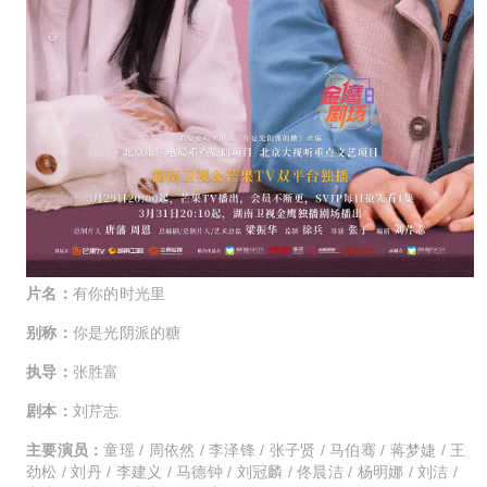
片名：
有你的时光里
别称：
你是光阴派的糖
执导：
张胜富
剧本：
刘芹志
主要演员：
童瑶 / 周依然 / 李泽锋 / 张子贤 / 马伯骞 / 蒋梦婕 / 王
劲松 / 刘丹 / 李建义 / 马德钟 / 刘冠麟 / 佟晨洁 / 杨明娜 / 刘洁 /