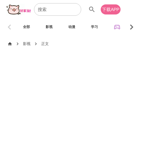
search
下载APP
chevron_left
chevron_right
sports_esports
全部
影视
动漫
学习
音乐
chevron_right
chevron_right
home
影视
正文