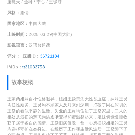
唐晓天 / 金翀 / 宁心 / 王璟彦
风格：
剧情
国家地区：
中国大陆
上映时间：
2025-03-29(中国大陆)
影视语言：
汉语普通话
评分：
豆瓣ID：
36721184
IMDb：
tt31033758
故事梗概
王家两姐妹自小性格迥异，姐姐王焱患先天性贫血症，妹妹王灵
均任性顽劣。王灵均不顾家人反对来到深圳，打破了同在深圳的
王焱的看似平静的生活。失业的王灵均住进了王焱家里，二人的
相处从最初的鸡飞狗跳逐渐变得和谐温馨起来，姐妹俩也慢慢收
获了属于各自的感情。王焱旧病复发，曾一心想摆脱姐姐的王灵
均选择守护在她身边。在经历了工作和生活风波后，王焱卸下了
心理包袱，王灵均也放下了芥蒂，姐妹俩一起开启了新的生活。