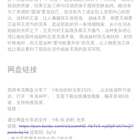
策划的求婚，结果王焱三两句话就把场子搅得安静如鸡。她没有
为了所谓的“圆满”委屈自己，也没有为了成全别人违背内心的想
法。这样的王焱，让人佩服得五体投地。 姐妹关系，相爱又相爱
王焱和王灵均的关系，是这部剧的另一条情感线索。从小生活在
姐姐的光环之下，王灵均对王焱既羡慕又不服气，这种复杂的心
理让她在面对姐姐时总是充满矛盾。 两姐妹时而互相扶持，时而
针锋相对，但正是这种“爱与较量并存”的关系，让人物更加立体，
也让观众看到了现实生活中姐妹关系的真实写照。
网盘链接
我用夸克网盘分享了「Y有你的时光里2025」，点击链接即可保
存。打开「夸克APP」，无需下载在线播放视频，畅享原画5倍
速，支持电视投屏。
链接：
通过网盘分享的文件：Y有.你.的时.光里
链接:
https://pan.baidu.com/s/1awmHZ-AbTcS-npDpFoh7mQ?
pwd=3q7d
提取码: 3q7d
--来自百度网盘超级会员v7的分享