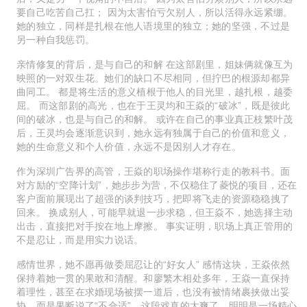
要自己吃苦自己扛； 因为太害怕亏欠别人，所以活得永远紧绷。
她的独立，同样是扎根在他人语境里的独立；她的坚强，不过是
另一种自我惩罚。
亲情修复的背后，是与自己的和解 在这部剧里，姐妹俩就像互为
映照的一对双生花。她们的缺口不尽相同，但拧巴的根源却都异
曲同工。 都是将生活的意义植根于他人的目光里，越扎根，越委
屈。 而这部剧的高光，也在于王灵均和王焱的“破冰”，既是彼此
间的破冰，也是与自己的和解。 或许在自己的事业真正枝繁叶茂
后，王灵均会逐渐意识到，她永远有独属于自己的价值和意义，
她的生命意义和个人价值，永远不是因别人才存在。
作为深圳广告界的高管，王焱的职场操作堪称行走的教科书。面
对方励的“空降计划”，她步步为营，不仅稳住了菱悦的项目，还在
客户面前展现出了超强的谈判技巧，把即将飞走的资源稳稳拽了
回来。 换成别人，可能早就退一步求稳，但王焱不，她选择主动
出击，直接把对手按在地上摩擦。 事实证明，职场上真正管用的
不是忍让，而是用实力说话。
感情世界，她不愿再做委屈忍让的“好女人” 感情这块，王焱依然
保持着她一贯的果敢和清醒。和廖繁木相处多年，王焱一直保持
着理性，甚至在求婚现场被摆一道后，也没有被情绪裹挟做出妥
协，而是果断说了“不合适”。这段戏真的太爽了，明明是一场精心