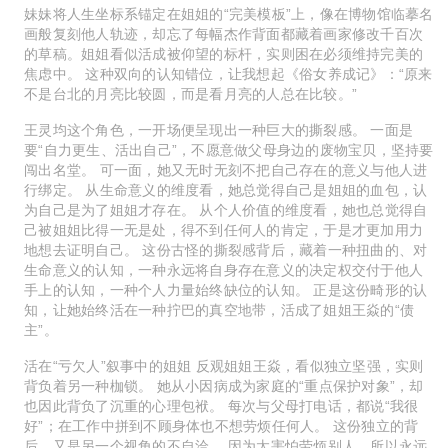
妹妹将人生坐标系锚定在姐姐的“完美模板”上，像在博物馆临摹名
画般复刻他人轨迹，却忘了每幅杰作背面都藏着画家修改千百次
的草稿。姐姐看似活成被仰望的标杆，实则困在必须维持完美的
焦虑中。 这种双向的认知错位，让我想起《俗女养成记》：“原来
不是台北的月亮比较圆，而是看月亮的人总在比较。”
王灵均这个角色，一开场便呈现出一种巨大的撕裂感。 一面是
要“自力更生、活出自己”，不愿意做父母身边的废物宝贝，坚持要
闯出名堂。 可一面，她又无时无刻不把自己存在的意义与他人进
行绑定。 从生命意义的维度看，她总觉得自己是姐姐的血包，认
为自己是为了姐姐才存在。 从个人价值的维度看，她也总觉得自
己被姐姐比得一无是处，得不到任何人的肯定，于是才更加用力
地想去证明自己。 这份古怪的撕裂感背后，藏着一种扭曲的、对
生命意义的认知，一种永远将自身存在意义的决定权交付于他人
手上的认知，一种个人力量始终缺位的认知。 正是这份畸形的认
知，让她始终活在一种拧巴的真空地带，活成了姐姐王焱的“债
主”。
活在“亏欠人”叙事中的姐姐 反观姐姐王焱，看似独立坚强，实则
背负着另一种枷锁。 她从小因病成为家庭的“重点保护对象”，却
也因此背负了沉重的心理包袱。 每次与父母打电话，都说“我很
好”；在工作中拼到不顾身体也不想劳烦任何人。 这份独立的背
后，又是另一个视角的不自洽。 因为太害怕劳烦别人，所以永远