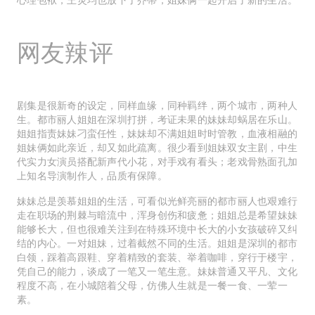
网友辣评
剧集是很新奇的设定，同样血缘，同种羁绊，两个城市，两种人
生。都市丽人姐姐在深圳打拼，考证未果的妹妹却蜗居在乐山。
姐姐指责妹妹刁蛮任性，妹妹却不满姐姐时时管教，血液相融的
姐妹俩如此亲近，却又如此疏离。很少看到姐妹双女主剧，中生
代实力女演员搭配新声代小花，对手戏有看头；老戏骨熟面孔加
上知名导演制作人，品质有保障。
妹妹总是羡慕姐姐的生活，可看似光鲜亮丽的都市丽人也艰难行
走在职场的荆棘与暗流中，浑身创伤和疲惫；姐姐总是希望妹妹
能够长大，但也很难关注到在特殊环境中长大的小女孩破碎又纠
结的内心。一对姐妹，过着截然不同的生活。姐姐是深圳的都市
白领，踩着高跟鞋、穿着精致的套装、举着咖啡，穿行于楼宇，
凭自己的能力，谈成了一笔又一笔生意。妹妹普通又平凡、文化
程度不高，在小城陪着父母，仿佛人生就是一餐一食、一荤一
素。