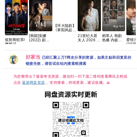
【环大陆剧】
《寒阳风起春
山境
21世纪大君
稻草人 韩剧
[韩国]安娜
(2026)》
低智商犯罪/
爱情
夫人 2026 韩
热播 内嵌中
(2022) 剧情
【1080P】
擒贼记
(202
剧 更09集 内
字 【夸克百
裴秀智 / 郑恩
【官中/外挂
(2026) 【王
中 4k
嵌中字【夸克
度网盘+】
彩 / 金俊翰 /
中字/三无
骁/ 田曦薇 /
国语
百度网盘+】
朴艺荣 又名:
版】【共16
好家当
】【悬疑/ 犯
资源[0
第二个安娜 /
已经汇聚上万T网友分享的资源，如果主贴和回复里的
集】
罪】【国语中
集]
두 번째 안나
链接失效，请尝试在站内搜索框搜索
字】【4K 持
/ Anna 夸克
续更新】
为您整理出了最新夸克资源，微信扫一扫下面二维码查看腾讯文档或
点击
最新网盘资源
。支持搜索，持续更新，建议收藏。🙏