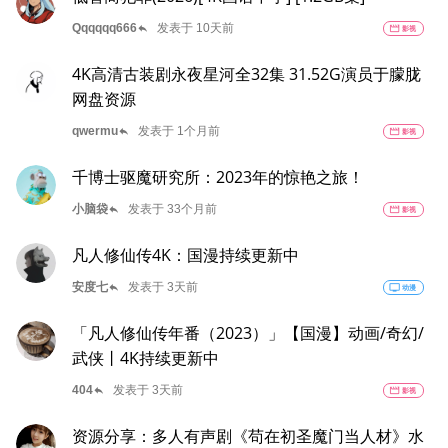
reply
Qqqqqq666
发表于 10天前
movie
影视
4K高清古装剧永夜星河全32集 31.52G演员于朦胧
网盘资源
reply
qwermu
发表于 1个月前
movie
影视
千博士驱魔研究所：2023年的惊艳之旅！
reply
小脑袋
发表于 33个月前
movie
影视
凡人修仙传4K：国漫持续更新中
reply
安度七
发表于 3天前
tv
动漫
「凡人修仙传年番（2023）」【国漫】动画/奇幻/
武侠丨4K持续更新中
reply
404
发表于 3天前
movie
影视
资源分享：多人有声剧《苟在初圣魔门当人材》水