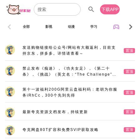
search
下载APP
chevron_left
chevron_right
sports_esports
全部
影视
动漫
学习
音乐
发送购物链接给公众号/网站有大额返利，目前支
置顶
持京东，拼多多。详情请查看～
禁止发布《痴迷》，《功夫女足》，《第二十
置顶
条》，《挑战》（英文名：“The Challenge”，
又名：《深空拯救者》），《三大队》电影版
第十一波福利200G阿里云盘福利码：老胡为你服
置顶
务iRhCc，300个先到先得
最新夸克资源文档发布，持续更新
置顶
夸克网盘80T扩容和免费SVIP获取攻略
置顶