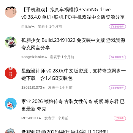
【手机游戏】拟真车祸模拟BeamNG.drive
v0.38.4.0 单机+联机 PC/手机双端中文版资源分享
reply
mlany
发表于 1个月前
sports_esports
游戏/软件
孤胆少女 Build.23491022 免安装中文版 游戏资源
夸克网盘分享
reply
songcixiaoke
发表于 1个月前
sports_esports
游戏/软件
星舰设计师 v0.28.0c中文版资源，支持夸克网盘一
键下载，含1.4GB安装包
reply
1802181373
发表于 1个月前
sports_esports
游戏/软件
家业 2026 祯娘传奇 古装女性传奇 杨紫 韩东君 已
更最新 夸克
reply
RESPECT
发表于 1个月前
movie
影视
低智商犯罪(2026)[4K国语中字] [1.2GB集]