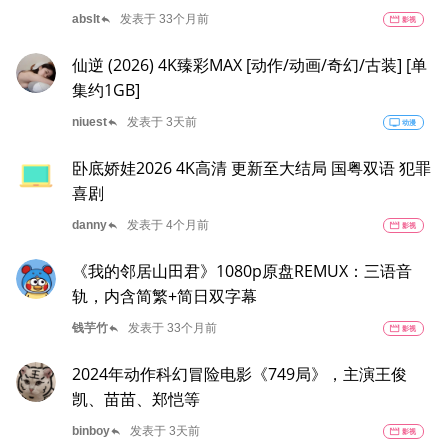
reply
abslt
发表于 33个月前
movie
影视
仙逆 (2026) 4K臻彩MAX [动作/动画/奇幻/古装] [单
集约1GB]
reply
niuest
发表于 3天前
tv
动漫
卧底娇娃2026 4K高清 更新至大结局 国粤双语 犯罪
喜剧
reply
danny
发表于 4个月前
movie
影视
《我的邻居山田君》1080p原盘REMUX：三语音
轨，内含简繁+简日双字幕
reply
钱芋竹
发表于 33个月前
movie
影视
2024年动作科幻冒险电影《749局》，主演王俊
凯、苗苗、郑恺等
reply
binboy
发表于 3天前
movie
影视