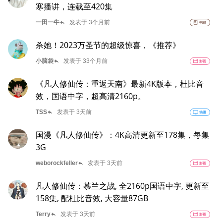
寒播讲，连载至420集
reply
一田一牛
发表于 3个月前
book
书籍
杀她！2023万圣节的超级惊喜，《推荐》
reply
小脑袋
发表于 33个月前
movie
影视
《凡人修仙传：重返天南》最新4K版本，杜比音
效，国语中字，超高清2160p。
reply
TSS
发表于 3天前
tv
动漫
国漫《凡人修仙传》：4K高清更新至178集，每集
3G
reply
weborockfeller
发表于 3天前
movie
影视
凡人修仙传：慕兰之战, 全2160p国语中字, 更新至
158集, 配杜比音效, 大容量87GB
reply
Terry
发表于 3天前
movie
影视