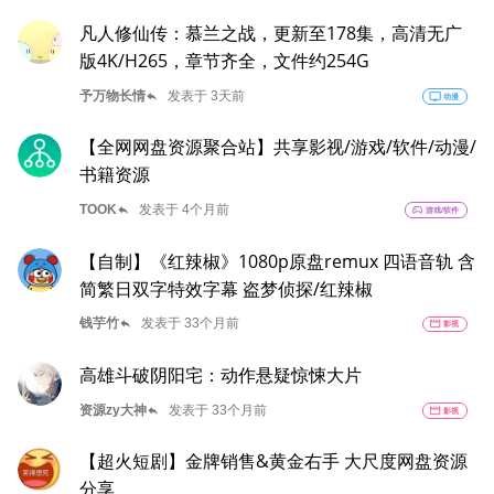
凡人修仙传：慕兰之战，更新至178集，高清无广
版4K/H265，章节齐全，文件约254G
reply
予万物长情
发表于 3天前
tv
动漫
【全网网盘资源聚合站】共享影视/游戏/软件/动漫/
书籍资源
reply
TOOK
发表于 4个月前
sports_esports
游戏/软件
【自制】《红辣椒》1080p原盘remux 四语音轨 含
简繁日双字特效字幕 盗梦侦探/红辣椒
reply
钱芋竹
发表于 33个月前
movie
影视
高雄斗破阴阳宅：动作悬疑惊悚大片
reply
资源zy大神
发表于 33个月前
movie
影视
【超火短剧】金牌销售&黄金右手 大尺度网盘资源
分享