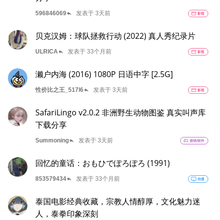
reply
596846069
发表于 3天前
movie
影视
贝克汉姆：球队拯救行动 (2022) 真人秀纪录片
reply
ULRICA
发表于 33个月前
movie
影视
濑户内海 (2016) 1080P 日语中字 [2.5G]
reply
性价比之王_517l6
发表于 3天前
movie
影视
SafariLingo v2.0.2 非洲野生动物图鉴 真实叫声库
下载分享
reply
Summoning
发表于 3天前
sports_esports
游戏/软件
回忆的童话：おもひでぽろぽろ (1991)
reply
853579434
发表于 33个月前
tv
动漫
泰国电影经典收藏，宗教人情醇厚，文化魅力迷
人，泰拳印象深刻