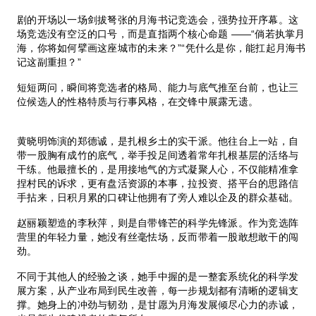
剧的开场以一场剑拔弩张的月海书记竞选会，强势拉开序幕。这
场竞选没有空泛的口号，而是直指两个核心命题 ——“倘若执掌月
海，你将如何擘画这座城市的未来？”“凭什么是你，能扛起月海书
记这副重担？”
短短两问，瞬间将竞选者的格局、能力与底气推至台前，也让三
位候选人的性格特质与行事风格，在交锋中展露无遗。
黄晓明饰演的郑德诚，是扎根乡土的实干派。他往台上一站，自
带一股胸有成竹的底气，举手投足间透着常年扎根基层的活络与
干练。他最擅长的，是用接地气的方式凝聚人心，不仅能精准拿
捏村民的诉求，更有盘活资源的本事，拉投资、搭平台的思路信
手拈来，日积月累的口碑让他拥有了旁人难以企及的群众基础。
赵丽颖塑造的李秋萍，则是自带锋芒的科学先锋派。作为竞选阵
营里的年轻力量，她没有丝毫怯场，反而带着一股敢想敢干的闯
劲。
不同于其他人的经验之谈，她手中握的是一整套系统化的科学发
展方案，从产业布局到民生改善，每一步规划都有清晰的逻辑支
撑。她身上的冲劲与韧劲，是甘愿为月海发展倾尽心力的赤诚，