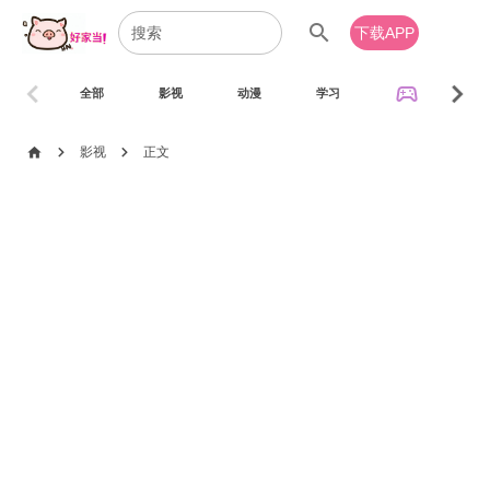
search
下载APP
chevron_left
chevron_right
sports_esports
全部
影视
动漫
学习
音乐
chevron_right
chevron_right
home
影视
正文