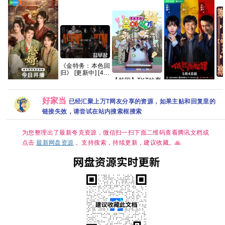
《金特务：本色回
归》 [更新中] [4K
高码率] 顶级片源
【韩国】TXT的育
【
_百度网盘
儿日记 (2026) 家
室
贤婿之憨婿 2026
低智商犯罪/ 擒贼
【1080P.REMUX.
庭 / 真人秀 又名:
许
好家当
贤婿2 古装喜剧爱
记 (2026) 【王骁/
蓝光原盘】
已经汇聚上万T网友分享的资源，如果主贴和回复里的
TXT的育兒日記 /
世
情 潘毅鸿 朱容君
田曦薇 / 】【悬
TXT's Parenting
链接失效，请尝试在站内搜索框搜索
安
范梦 徐紫茵 已更
疑/ 犯罪】【国语
Diary 夸克
剧
最新 夸克
中字】【4K 持续
Wavve（웨이
最
更新】
브）将于 5 月 1
为您整理出了最新夸克资源，微信扫一扫下面二维码查看腾讯文档或
日（周五）独家公
点击
最新网盘资源
。支持搜索，持续更新，建议收藏。🙏
开宣布传奇综艺回
归的《TXT的育儿
日记》