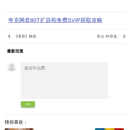
夸克网盘80T扩容和免费SVIP获取攻略
keyboard_arrow_left
keyboard_arrow_right
【泰剧】解谜 ..
焦点 4K原盘..
最新回复
提交
猜你喜欢：