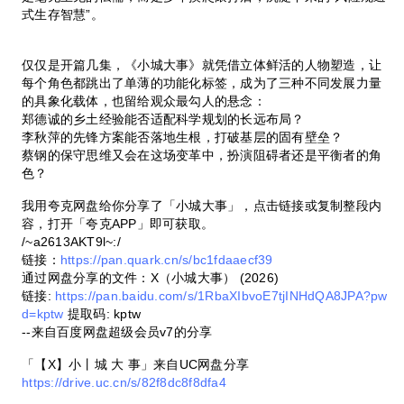
式生存智慧”。
仅仅是开篇几集，《小城大事》就凭借立体鲜活的人物塑造，让
每个角色都跳出了单薄的功能化标签，成为了三种不同发展力量
的具象化载体，也留给观众最勾人的悬念：
郑德诚的乡土经验能否适配科学规划的长远布局？
李秋萍的先锋方案能否落地生根，打破基层的固有壁垒？
蔡钢的保守思维又会在这场变革中，扮演阻碍者还是平衡者的角
色？
我用夸克网盘给你分享了「小城大事」，点击链接或复制整段内
容，打开「夸克APP」即可获取。
/~a2613AKT9l~:/
链接：
https://pan.quark.cn/s/bc1fdaaecf39
通过网盘分享的文件：X（小城大事） (2026)
链接:
https://pan.baidu.com/s/1RbaXIbvoE7tjINHdQA8JPA?pw
d=kptw
提取码: kptw
--来自百度网盘超级会员v7的分享
「【X】小丨城 大 事」来自UC网盘分享
https://drive.uc.cn/s/82f8dc8f8dfa4