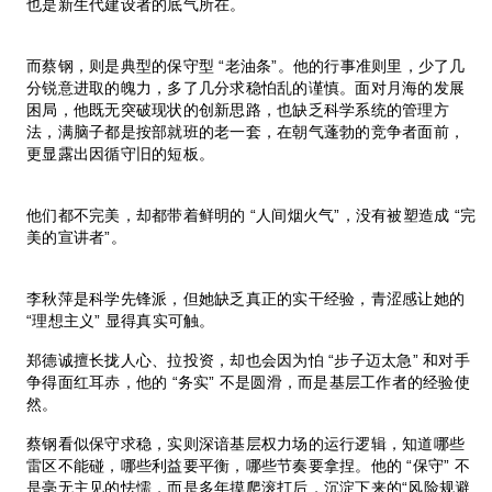
也是新生代建设者的底气所在。
而蔡钢，则是典型的保守型 “老油条”。他的行事准则里，少了几
分锐意进取的魄力，多了几分求稳怕乱的谨慎。面对月海的发展
困局，他既无突破现状的创新思路，也缺乏科学系统的管理方
法，满脑子都是按部就班的老一套，在朝气蓬勃的竞争者面前，
更显露出因循守旧的短板。
他们都不完美，却都带着鲜明的 “人间烟火气”，没有被塑造成 “完
美的宣讲者”。
李秋萍是科学先锋派，但她缺乏真正的实干经验，青涩感让她的
“理想主义” 显得真实可触。
郑德诚擅长拢人心、拉投资，却也会因为怕 “步子迈太急” 和对手
争得面红耳赤，他的 “务实” 不是圆滑，而是基层工作者的经验使
然。
蔡钢看似保守求稳，实则深谙基层权力场的运行逻辑，知道哪些
雷区不能碰，哪些利益要平衡，哪些节奏要拿捏。他的 “保守” 不
是毫无主见的怯懦，而是多年摸爬滚打后，沉淀下来的“风险规避