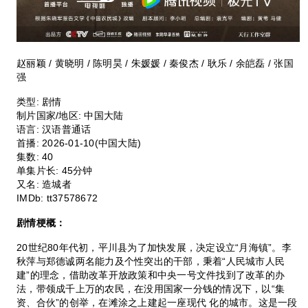
赵丽颖 / 黄晓明 / 陈明昊 / 朱媛媛 / 秦俊杰 / 耿乐 / 余皑磊 / 张国
强
类型:
剧情
制片国家/地区:
中国大陆
语言:
汉语普通话
首播:
2026-01-10(中国大陆)
集数:
40
单集片长:
45分钟
又名:
造城者
IMDb:
tt37578672
剧情梗概：
20世纪80年代初，平川县为了加快发展，决定设立“月海镇”。李
秋萍与郑德诚两名能力及个性突出的干部，秉着“人民城市人民
建”的理念，借助改革开放政策和中央一号文件找到了改革的办
法，带领成千上万的农民，在没用国家一分钱的情况下，以“集
资、合伙”的创举，在滩涂之上建起一座现代 化的城市。这是一段