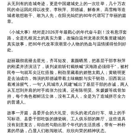
从无到有的造城奇迹，更是中国建城史上的一次壮举，几十万农
民的命运因此得以改变。李秋萍、郑德诚、解春来、高雪梅等造
城者敢想敢干、敢为人先，在阳光灿烂的80年代谱写了华丽的篇
章。
《小城大事》绝对是2026开年最戳心的年代奋斗剧！没有悬浮套
路，全是扎根泥土的真实力量，改编自温州龙港农民集资建城的
真实故事，把80年代改革浪潮里小人物的热血与温情揉得恰到好
处。
赵丽颖彻底褪去星光，齐耳短发、素颜晒黑，把基层干部李秋萍
的刚柔并济演活了，谈判桌前斩钉截铁喊“滨海路必须得干”，被村
民夸一句就耳尖泛红捂脸，刚劲里藏着的娇憨太戳人；黄晓明更
是去油成功，饰演的郑德诚带着土味幽默与实干韧劲，旧西装沾
着滩涂腥气，一句“人民城市人民建”喊出了基层干部的赤诚，两人
从互怼到并肩的对手戏张力拉满。还有陈明昊、朱媛媛等戏骨加
持，每个角色都鲜活立体，没有工具人，全是为了造城拼尽全力
的普通人。
故事一开篇，县委开会的大礼堂、街头的老式自行车、墙上的手
写标语、县委干部吃饭的搪瓷碗、工人俱乐部的舞厅，这些道具
没有刻意复古，却自然勾勒出那个年代的生活质感，带有一种朴
素的昂扬，凸显人们敢闯敢试、欣欣向荣的精神状态。