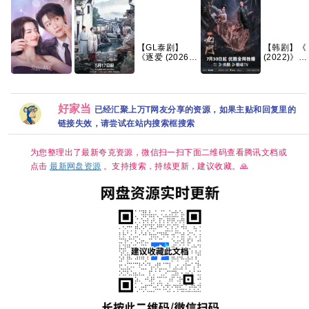
【GL泰剧】
【韩剧】《
《逐爱 (2026)
(2022)》
又名：追逐爱
【1080P】
情》
【韩语中字
爱情有烟火(投
家业 2026 祯娘
九门(2026)更
【1080P】
【6集全】
行男女) 已更30
传奇 古装女性
新中
【泰语中字】
集
传奇 杨紫 韩东
[4K+1080P.国
【共8集】
好家当
已经汇聚上万T网友分享的资源，如果主贴和回复里的
君 已更最新 夸
语中字网盘资
克
源][1GB集]
链接失效，请尝试在站内搜索框搜索
为您整理出了最新夸克资源，微信扫一扫下面二维码查看腾讯文档或
点击
最新网盘资源
。支持搜索，持续更新，建议收藏。🙏