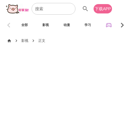
search
下载APP
chevron_left
chevron_right
sports_esports
全部
影视
动漫
学习
音乐
chevron_right
chevron_right
home
影视
正文