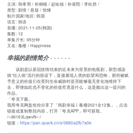
主演
:
韩孝周
/
朴炯植
/
赵祐镇
/
朴昼熙
/
李柱胜
/
类型:
剧情 / 悬疑 / 惊悚
制片国家/地区:
韩国
语言:
韩语
首播:
2021-11-05(韩国)
集数:
12
单集片长:
65分钟
又名:
毒楼 / Happiness
· · · · · ·
幸福的剧情简介
该剧是以新冠疫情结束的近未来为背景的电视剧，新型感染
病“狂人病”流行的假设下，直接展现人类的欲望和恐怖，那些被赋
予意义的价值们在受到生命威胁时是否能够毫无变化地维持下
去，即便如此也不变化的价值究竟是什么，这是抛出这一提问的
作品。
「夸克下载」
我用夸克网盘给你分享了「韩剧幸福丨毒楼2021全12集」，点击
链接或复制整段内容，打开「夸克APP」即可获取。
/~d6163LqwvN~:/
链接：
https://pan.quark.cn/s/0880a2fb7a0e