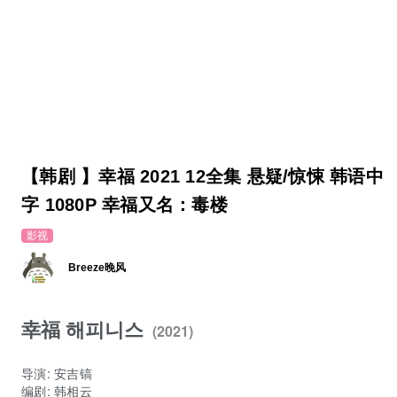
【韩剧 】幸福 2021 12全集 悬疑/惊悚 韩语中
字 1080P 幸福又名：毒楼
影视
Breeze晚风
幸福 해피니스
(2021)
导演
:
安吉镐
编剧
:
韩相云