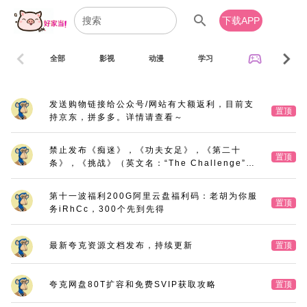
search
下载APP
chevron_left
chevron_right
sports_esports
全部
影视
动漫
学习
音乐
发送购物链接给公众号/网站有大额返利，目前支
置顶
持京东，拼多多。详情请查看～
禁止发布《痴迷》，《功夫女足》，《第二十
置顶
条》，《挑战》（英文名：“The Challenge”，
又名：《深空拯救者》），《三大队》电影版
第十一波福利200G阿里云盘福利码：老胡为你服
置顶
务iRhCc，300个先到先得
最新夸克资源文档发布，持续更新
置顶
夸克网盘80T扩容和免费SVIP获取攻略
置顶