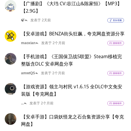
【广播剧】《大珰 CV:谷江山&陈家恒》【MP3】
【2.9G】
reply
🍃
发表于 2天前
music_note
音乐/音频
【安卓游戏】BENZA街头狂飙，夸克网盘资源分享
reply
maoxian
发表于 2个月前
sports_esports
游戏/软件
【手机游戏】《王国保卫战5联盟》Steam移植完
整版含DLC 安卓网盘分享
reply
amwtQS
发表于 2个月前
sports_esports
游戏/软件
【游戏资源】领主与村民 v1.6.15 全DLC中文免安
装版【夸克网盘】
reply
...
发表于 2个月前
sports_esports
游戏/软件
【安卓手游】口袋妖怪龙之石合集资源分享【夸克
网盘】