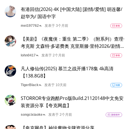
有港回信(2026) 4K [中国大陆] [剧情/爱情] 胡连馨/
赵华为/ 国语中字
reply
mei197762
发表于 3个月前
movie
影视
【美剧】《夜魔侠：重生 第二季》（附系列）查理·
考克斯 文森特·多诺费奥 克里斯滕·里特2026/剧情/
动作/科幻/惊悚/犯罪/奇幻/冒险/4K完结 夸克
reply
lohn0417
发表于 2个月前
movie
影视
凡人修仙传(2025) 慕兰之战开播178集 4k高清
【138.8GB】
reply
TigerBlack
发表于 10天前
tv
动漫
STORROR专业跑酷Pro版Build.21120148中文免安
装资源分享【夸克网盘】
reply
songcixiaoke
发表于 2个月前
sports_esports
游戏/软件
【夸克网盘】袖珍魔物卡牌资源分享