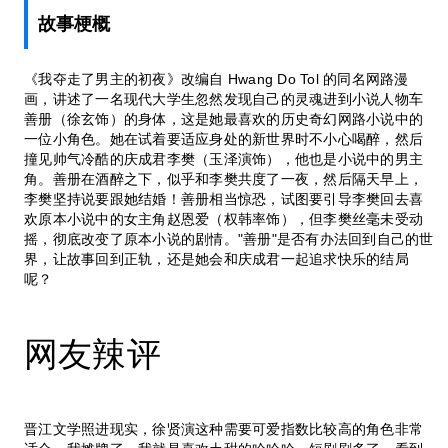
故事梗概
《我夺走了男主的初夜》改编自 Hwang Do Tol 的同名网路漫
画，讲述了一名现代大学生忽然发现自己的灵魂进到小说人物车
善册（徐玄饰）的身体，这是她最喜欢的历史奇幻网路小说中的
一位小角色。她在试着要适应身处的新世界时不小心喝醉，然后
撞见帅气冷酷的庆成君李樊（玉泽演饰），他也是小说中的男主
角。善册在酒醉之下，似乎和李樊共度了一夜，然后隔天早上，
李樊坚持说要跟她结婚！善册相当惊恐，试图要引导李樊回去喜
欢原本小说中的女主角赵恩爱（权韩率饰），但李樊丝毫未受动
摇，彻底改变了原本小说的剧情。"善册"是否有办法回到自己的世
界，让故事回到正轨，还是她会和庆成君一起追求快乐的结局
呢？
网友辣评
晋江文学照进现实，徐贤演这种需要可爱指数比较高的角色非常