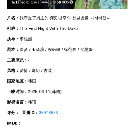
片名：
我夺走了男主的初夜 남주의 첫날밤을 가져버렸다
别称：
The First Night With The Duke
执导：
李雄熙
剧本：
徐贤 / 玉泽演 / 权韩率 / 徐范俊 / 池慧媛
主要演员：
-
风格：
爱情 / 奇幻 / 古装
国家地区：
韩国
上映时间：
2025-06-11(韩国)
影视语言：
韩语
评分：
豆瓣ID：
36978573
IMDb：