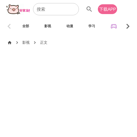
search
下载APP
chevron_left
chevron_right
sports_esports
全部
影视
动漫
学习
音乐
chevron_right
chevron_right
home
影视
正文