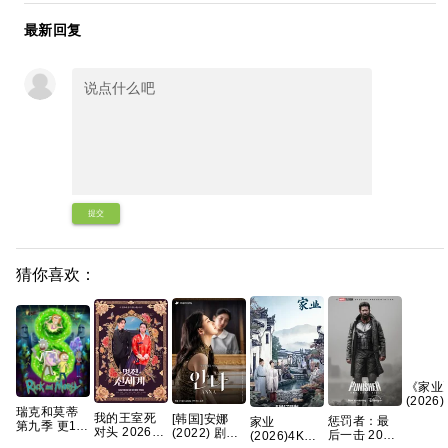
最新回复
提交
猜你喜欢：
《家业‎
(2026)
瑞克和莫蒂
【4K
我的王室死
[韩国]安娜
惩罚者：最
家业
第九季 更1集
语中字
对头 2026
(2022) 剧情
后一击 2026
(2026)4K
官中简繁
【夸克
【更1-8集】
裴秀智 / 郑恩