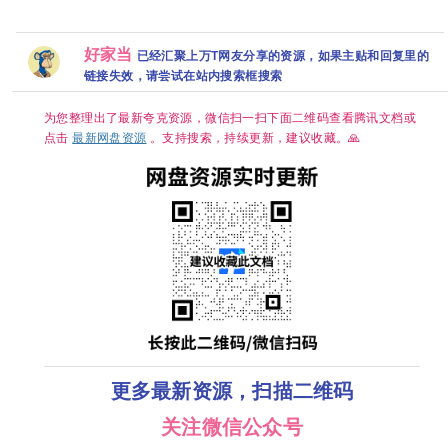
4K 杜比DV
60FPS 杜比
度】
【穿越、爱
彩 / 金俊翰 /
版 官中
音效
情】 【林智
朴艺荣 又名:
HiveWeb/简
妍 / 许南俊】
第二个安娜 /
体中文/夸克
好家当
【韩剧中
두 번째 안나
已经汇聚上万T网友分享的资源，如果主贴和回复里的
百度网盘/单
字】
/ Anna 夸克
集1GB】
链接失效，请尝试在站内搜索框搜索
为您整理出了最新夸克资源，微信扫一扫下面二维码查看腾讯文档或
点击
最新网盘资源
。支持搜索，持续更新，建议收藏。🙏
更多最新资源，扫描二维码
关注微信公众号