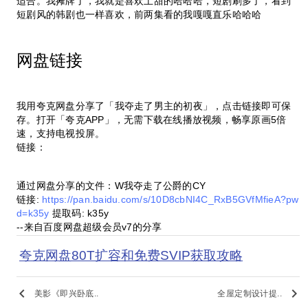
适合。我摊牌了，我就是喜欢土甜的哈哈哈，短剧刷多了，看到
短剧风的韩剧也一样喜欢，前两集看的我嘎嘎直乐哈哈哈
网盘链接
我用夸克网盘分享了「我夺走了男主的初夜」，点击链接即可保
存。打开「夸克APP」，无需下载在线播放视频，畅享原画5倍
速，支持电视投屏。
链接：
通过网盘分享的文件：W我夺走了公爵的CY
链接:
https://pan.baidu.com/s/10D8cbNI4C_RxB5GVfMfieA?pw
d=k35y
提取码: k35y
--来自百度网盘超级会员v7的分享
夸克网盘80T扩容和免费SVIP获取攻略
keyboard_arrow_left
keyboard_arrow_right
美影《即兴卧底..
全屋定制设计提..