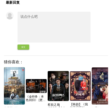
最新回复
提交
猜你喜欢：
《金特务：本
色回归》 [更新
中] [4K高码率]
【韩剧】《我
权欲之巅
顶级片源_百度
的王室死对
(2026)【全10
云秀行 2026
电视剧《炽