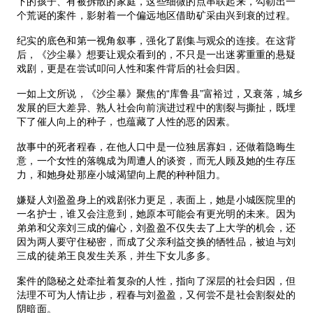
下的孩子、有被拆散的家庭，这些细微的点串联起来，勾勒出一
个荒诞的案件，影射着一个偏远地区借助矿采由兴到衰的过程。
纪实的底色和第一视角叙事，强化了剧集与观众的连接。在这背
后，《沙尘暴》想要让观众看到的，不只是一出迷雾重重的悬疑
戏剧，更是在尝试叩问人性和案件背后的社会归因。
一如上文所说，《沙尘暴》聚焦的“库鲁县”富裕过，又衰落，城乡
发展的巨大差异、熟人社会向前演进过程中的割裂与撕扯，既埋
下了催人向上的种子，也蕴藏了人性的恶的因素。
故事中的死者程春，在他人口中是一位独居寡妇，还做着隐晦生
意，一个女性的落魄成为周遭人的谈资，而无人顾及她的生存压
力，和她身处那座小城渴望向上爬的种种阻力。
嫌疑人刘盈盈身上的戏剧张力更足，表面上，她是小城医院里的
一名护士，谁又会注意到，她原本可能会有更光明的未来。因为
弟弟和父亲刘三成的偏心，刘盈盈不仅失去了上大学的机会，还
因为两人要守住秘密，而成了父亲利益交换的牺牲品，被迫与刘
三成的徒弟王良发生关系，并生下女儿多多。
案件的隐秘之处牵扯着复杂的人性，指向了深层的社会归因，但
法理不可为人情让步，程春与刘盈盈，又何尝不是社会割裂处的
阴暗面。