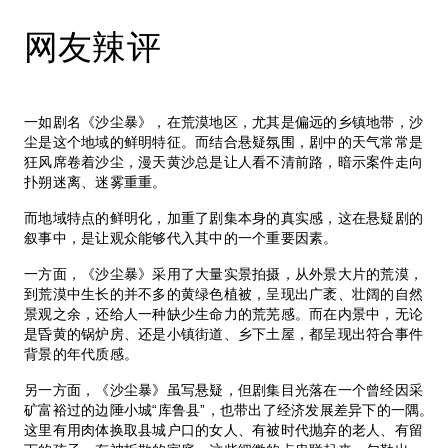
网友辣评
一如剧名《沙尘暴》，在荒漠地区，尤其是偏远的乡镇地带，沙
尘是这个地域的鲜明特征。而结合悬疑氛围，剧中的天气常常是
狂风席卷着沙尘，漫天黄沙总是让人看不清前路，暗示案件走向
扑朔迷离、迷雾重重。
而地域特点的鲜明化，加重了剧集本身的真实感，这在悬疑剧的
叙事中，是让观众能够代入其中的一个重要因素。
一方面，《沙尘暴》采用了大量实景拍摄，从外景大片的荒漠，
到荒漠中生长的并不多的黄绿色植被，呈现出广袤、壮阔的自然
景观之余，还给人一种缺少生命力的荒芜感。而在内景中，无论
是昏黄的锅炉房、还是小镇街道、乡下土屋，都呈现出符合事件
背景的年代质感。
另一方面，《沙尘暴》虽写悬疑，但剧集目光落在一个曾经因采
矿富裕过的边陲小城“库鲁县”，也带出了经济发展差异下的一隅。
这里有用肉体换取县城户口的女人、有被时代抛弃的老人、有留