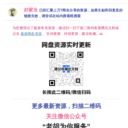
网盘
头》林智妍 许
集】
25集资源 4
夏》免费高清
【1080P.REMUX.
南俊 张胜祖 李
【1080p】
码率 超清网
1080P百度网
蓝光原盘】
好家当
已经汇聚上万T网友分享的资源，如果主贴和回复里的
世熙 金玟锡 蔡
【韩语】【中
资源
盘资源分享
书安 金海淑
文字幕】
链接失效，请尝试在站内搜索框搜索
2026/喜剧/爱
【13.7G】惊悚
情/奇幻/已更最
悬疑 」
新 夸克
为您整理出了最新夸克资源，微信扫一扫下面二维码查看腾讯文档或
点击
最新网盘资源
。支持搜索，持续更新，建议收藏。🙏
更多最新资源，扫描二维码
关注微信公众号
“老胡为你服务”