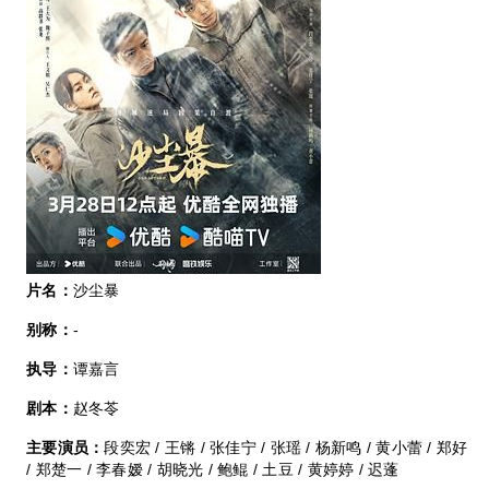
片名：
沙尘暴
别称：
-
执导：
谭嘉言
剧本：
赵冬苓
主要演员：
段奕宏 / 王锵 / 张佳宁 / 张瑶 / 杨新鸣 / 黄小蕾 / 郑好
/ 郑楚一 / 李春嫒 / 胡晓光 / 鲍鲲 / 土豆 / 黄婷婷 / 迟蓬