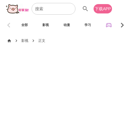
search
下载APP
chevron_left
chevron_right
sports_esports
全部
影视
动漫
学习
音乐
chevron_right
chevron_right
home
影视
正文