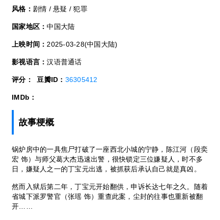
风格：
剧情 / 悬疑 / 犯罪
国家地区：
中国大陆
上映时间：
2025-03-28(中国大陆)
影视语言：
汉语普通话
评分：
豆瓣ID：
36305412
IMDb：
故事梗概
锅炉房中的一具焦尸打破了一座西北小城的宁静，陈江河（段奕
宏 饰）与师父葛大杰迅速出警，很快锁定三位嫌疑人，时不多
日，嫌疑人之一的丁宝元出逃，被抓获后承认自己就是真凶。
然而入狱后第二年，丁宝元开始翻供，申诉长达七年之久。随着
省城下派罗警官（张瑶 饰）重查此案，尘封的往事也重新被翻
开……