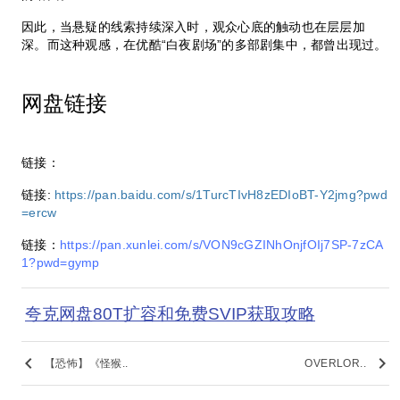
因此，当悬疑的线索持续深入时，观众心底的触动也在层层加
深。而这种观感，在优酷“白夜剧场”的多部剧集中，都曾出现过。
网盘链接
链接：
链接:
https://pan.baidu.com/s/1TurcTIvH8zEDIoBT-Y2jmg?pwd
=ercw
链接：
https://pan.xunlei.com/s/VON9cGZINhOnjfOIj7SP-7zCA
1?pwd=gymp
夸克网盘80T扩容和免费SVIP获取攻略
keyboard_arrow_left
keyboard_arrow_right
【恐怖】《怪猴..
OVERLOR..