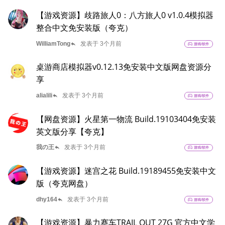
【游戏资源】歧路旅人0：八方旅人0 v1.0.4模拟器
整合中文免安装版（夸克）
reply
WilliamTong
发表于 3个月前
sports_esports
游戏/软件
桌游商店模拟器v0.12.13免安装中文版网盘资源分
享
reply
alialili
发表于 3个月前
sports_esports
游戏/软件
【网盘资源】火星第一物流 Build.19103404免安装
英文版分享【夸克】
reply
我の王
发表于 3个月前
sports_esports
游戏/软件
【游戏资源】迷宫之花 Build.19189455免安装中文
版（夸克网盘）
reply
dhy164
发表于 3个月前
sports_esports
游戏/软件
【游戏资源】暴力赛车TRAIL OUT 27G 官方中文学