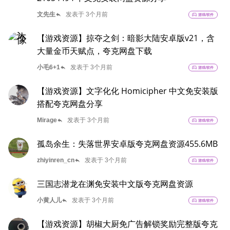
reply
文先生
发表于 3个月前
sports_esports
游戏/软件
【游戏资源】掠夺之剑：暗影大陆安卓版v21，含
大量金币天赋点，夸克网盘下载
reply
小毛6+1
发表于 3个月前
sports_esports
游戏/软件
【游戏资源】文字化化 Homicipher 中文免安装版
搭配夸克网盘分享
reply
Mirage
发表于 3个月前
sports_esports
游戏/软件
孤岛余生：失落世界安卓版夸克网盘资源455.6MB
reply
zhiyinren_cn
发表于 3个月前
sports_esports
游戏/软件
三国志潜龙在渊免安装中文版夸克网盘资源
reply
小黄人儿
发表于 3个月前
sports_esports
游戏/软件
【游戏资源】胡椒大厨免广告解锁奖励完整版夸克