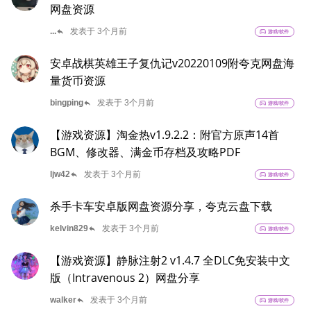
网盘资源
reply
...
发表于 3个月前
sports_esports
游戏/软件
安卓战棋英雄王子复仇记v20220109附夸克网盘海
量货币资源
reply
bingping
发表于 3个月前
sports_esports
游戏/软件
【游戏资源】淘金热v1.9.2.2：附官方原声14首
BGM、修改器、满金币存档及攻略PDF
reply
ljw42
发表于 3个月前
sports_esports
游戏/软件
杀手卡车安卓版网盘资源分享，夸克云盘下载
reply
kelvin829
发表于 3个月前
sports_esports
游戏/软件
【游戏资源】静脉注射2 v1.4.7 全DLC免安装中文
版（Intravenous 2）网盘分享
reply
walker
发表于 3个月前
sports_esports
游戏/软件