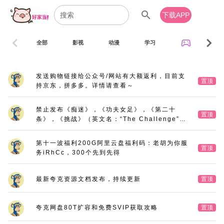
search
下载APP
chevron_left
chevron_right
sports_esports
全部
影视
动漫
学习
音乐
发送购物链接给公众号/网站有大额返利，目前支
置顶
持京东，拼多多。详情请查看～
禁止发布《痴迷》，《功夫女足》，《第二十
置顶
条》，《挑战》（英文名：“The Challenge”，
又名：《深空拯救者》），《三大队》电影版
第十一波福利200G阿里云盘福利码：老胡为你服
置顶
务iRhCc，300个先到先得
最新夸克资源文档发布，持续更新
置顶
夸克网盘80T扩容和免费SVIP获取攻略
置顶