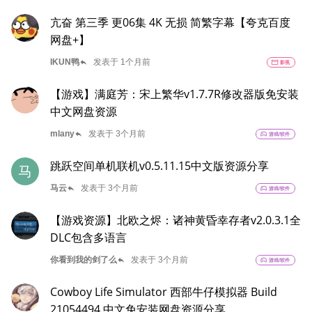
亢奋 第三季 更06集 4K 无损 简繁字幕【夸克百度
网盘+】
reply
IKUN鸭
发表于 1个月前
movie
影视
【游戏】满庭芳：宋上繁华v1.7.7R修改器版免安装
中文网盘资源
reply
mlany
发表于 3个月前
sports_esports
游戏/软件
跳跃空间单机联机v0.5.11.15中文版资源分享
马
reply
马云
发表于 3个月前
sports_esports
游戏/软件
【游戏资源】北欧之烬：诸神黄昏幸存者v2.0.3.1全
DLC包含多语言
reply
你看到我的剑了么
发表于 3个月前
sports_esports
游戏/软件
Cowboy Life Simulator 西部牛仔模拟器 Build
21054494 中文免安装网盘资源分享