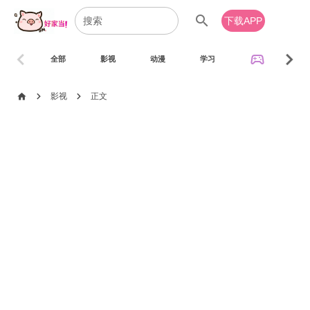
search
下载APP
chevron_left
chevron_right
sports_esports
全部
影视
动漫
学习
音乐
chevron_right
chevron_right
home
影视
正文