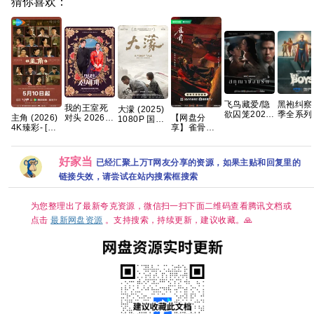
猜你喜欢：
飞鸟藏爱/隐
黑袍纠察
我的王室死
大濛 (2025)
欲囚笼2026
季全系列 
主角 (2026)
【网盘分
对头 2026
1080P 国语
泰剧 全8集
慢无 【
4K臻彩- [剧
享】雀骨
【更1-8集】
中字 [5.1G]
内封中字
科幻/喜
情]张嘉益/刘
(2026)全28
【穿越、爱
罪】夸克
浩存/秦海璐
集国语中字
情】 【林智
国语中字 [单
1080P高码
妍 / 许南
好家当
已经汇聚上万T网友分享的资源，如果主贴和回复里的
集约1GB]
艾米侯明昊
俊】【韩剧
古装爱情
中字】
链接失效，请尝试在站内搜索框搜索
为您整理出了最新夸克资源，微信扫一扫下面二维码查看腾讯文档或
点击
最新网盘资源
。支持搜索，持续更新，建议收藏。🙏