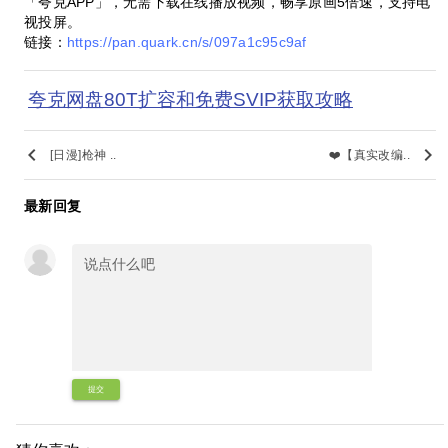
「夸克APP」，无需下载在线播放视频，畅享原画5倍速，支持电
视投屏。
链接：
https://pan.quark.cn/s/097a1c95c9af
夸克网盘80T扩容和免费SVIP获取攻略
keyboard_arrow_left
keyboard_arrow_right
[日漫]枪神 ..
❤️【真实改编..
最新回复
提交