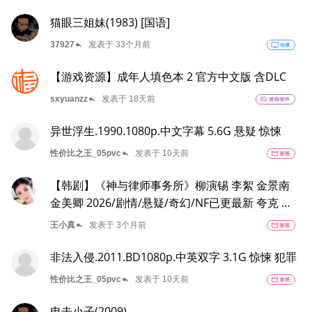
猫眼三姐妹(1983) [国语]
reply
37927
发表于 33个月前
tv
动漫
【游戏资源】成年人填色本 2 官方中文版 含DLC
reply
sxyuanzz
发表于 18天前
sports_esports
游戏/软件
异世浮生.1990.1080p.中文字幕 5.6G 悬疑 惊悚
reply
性价比之王_05pvc
发表于 10天前
movie
影视
【韩剧】《神与律师事务所》柳演锡 李絮 金景南
金美卿 2026/剧情/悬疑/奇幻/NF已更最新 夸克 百
度
reply
王小真
发表于 3个月前
movie
影视
非法入侵.2011.BD1080p.中英双字 3.1G 惊悚 犯罪
reply
性价比之王_05pvc
发表于 10天前
movie
影视
电击小子(2009)