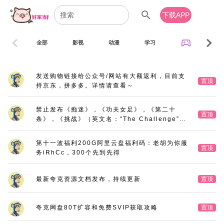
search
下载APP
chevron_left
chevron_right
sports_esports
全部
影视
动漫
学习
音乐
发送购物链接给公众号/网站有大额返利，目前支
置顶
持京东，拼多多。详情请查看～
禁止发布《痴迷》，《功夫女足》，《第二十
置顶
条》，《挑战》（英文名：“The Challenge”，
又名：《深空拯救者》），《三大队》电影版
第十一波福利200G阿里云盘福利码：老胡为你服
置顶
务iRhCc，300个先到先得
最新夸克资源文档发布，持续更新
置顶
夸克网盘80T扩容和免费SVIP获取攻略
置顶