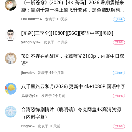
《一斩苍穹》(2026)【4K 高码】2026 暑期震撼来
袭：告别千篇一律正道飞升套路，黑色幽默解构腐
朽仙庭，以嬉笑狂刀倾覆整片苍穹
reply
OVObbit^^
发表于 10天前
tv
动漫
[亢奋][三季全][1080P][56G][英语中字][美剧]
reply
yangbuyu
发表于 1个月前
movie
影视
"86: 不存在的战区，收藏蓝光2160p，内嵌中日双
语"
reply
jinweit
发表于 44个月前
tv
动漫
八千里路云和月(2026) 更新中 4k+1080P 国语中字
reply
风华绝代
发表于 2个月前
movie
影视
台湾恐怖剧情片《聪明镇》夸克网盘4K高清资源
（内封字幕）
reply
ringox
发表于 10天前
movie
影视