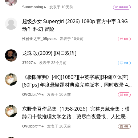
reply
Summoning
发表于 10天前
sports_esports
游戏/软件
超级少女 Supergirl (2026) 1080p 官方中字 3.9G
动作 科幻 冒险
reply
性价比之王_05pvc
发表于 10天前
movie
影视
龙珠·改(2009) [国日双语]
reply
37927
发表于 33个月前
tv
动漫
《极限审判》[4K][1080P][中英字幕][环绕立体声]
[60Fps] 年度悬疑题材典藏完整版本，同时收录 4K
超高清与 1080P 高清两套片源，全程 60 帧高帧率
reply
OVObbit^^
发表于 10天前
movie
影视
动态画面，搭载全景立体环绕立体声系统，内嵌逐
帧校对中英双语字幕，还原影院级极致视听体验
东野圭吾作品集（1958-2026）完整典藏全集：横
跨四十载推理文学之路，藏尽白夜爱恨、人性恶意
与世间温柔
reply
OVObbit^^
发表于 10天前
book
书籍