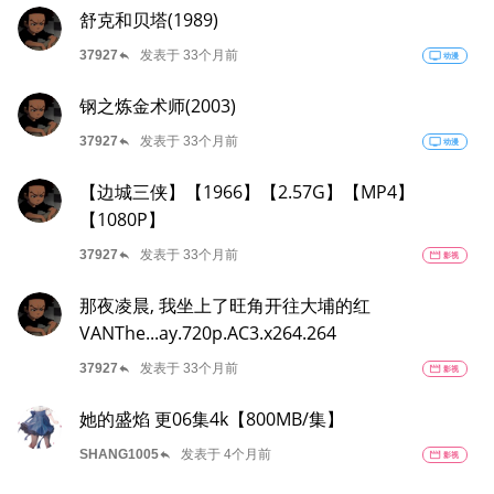
舒克和贝塔(1989)
reply
37927
发表于 33个月前
tv
动漫
钢之炼金术师(2003)
reply
37927
发表于 33个月前
tv
动漫
【边城三侠】【1966】【2.57G】【MP4】
【1080P】
reply
37927
发表于 33个月前
movie
影视
那夜凌晨, 我坐上了旺角开往大埔的红
VANThe...ay.720p.AC3.x264.264
reply
37927
发表于 33个月前
movie
影视
她的盛焰 更06集4k【800MB/集】
reply
SHANG1005
发表于 4个月前
movie
影视