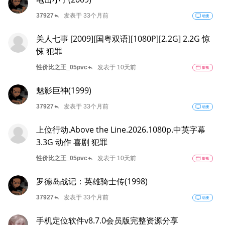
reply
37927
发表于 33个月前
tv
动漫
关人七事 [2009][国粤双语][1080P][2.2G] 2.2G 惊
悚 犯罪
reply
性价比之王_05pvc
发表于 10天前
movie
影视
魅影巨神(1999)
reply
37927
发表于 33个月前
tv
动漫
上位行动.Above the Line.2026.1080p.中英字幕
3.3G 动作 喜剧 犯罪
reply
性价比之王_05pvc
发表于 10天前
movie
影视
罗德岛战记：英雄骑士传(1998)
reply
37927
发表于 33个月前
tv
动漫
手机定位软件v8.7.0会员版完整资源分享