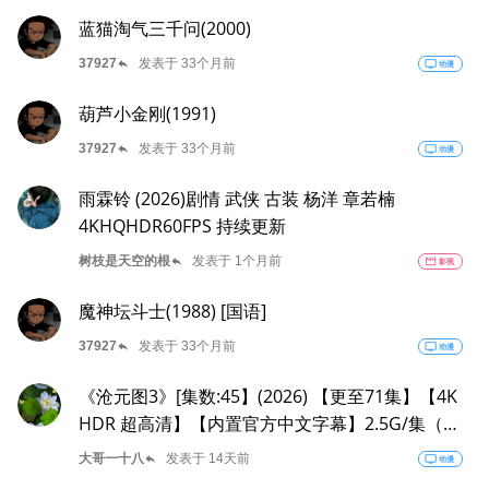
蓝猫淘气三千问(2000)
reply
37927
发表于 33个月前
tv
动漫
葫芦小金刚(1991)
reply
37927
发表于 33个月前
tv
动漫
雨霖铃 (2026)剧情 武侠 古装 杨洋 章若楠
4KHQHDR60FPS 持续更新
reply
树枝是天空的根
发表于 1个月前
movie
影视
魔神坛斗士(1988) [国语]
reply
37927
发表于 33个月前
tv
动漫
《沧元图3》[集数:45】(2026) 【更至71集】【4K
HDR 超高清】【内置官方中文字幕】2.5G/集（沧
元图第三季/沧元图前传：东宁府的夏天）附1-2季
reply
大哥一十八
发表于 14天前
tv
动漫
【夸克网盘】