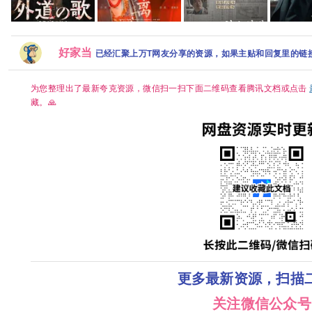
好家当
外道之歌 第二季
稻草人(2026) [韩剧]
已经汇聚上万T网友分享的资源，如果主贴和回复里的链
韩剧|检察
(2026)【附1~2季】
[1080P.WEB.DL.韩语
莫离‎【共40集/4K DV
剧情 / 悬疑 又名: 外道
中字][4GB集]
HDR】手慢无 三无千
の歌 2 夸克
金许配废物王爷 夸克
为您整理出了最新夸克资源，微信扫一扫下面二维码查看腾讯文档或点击
藏。🙏
更多最新资源，扫描
关注微信公众号