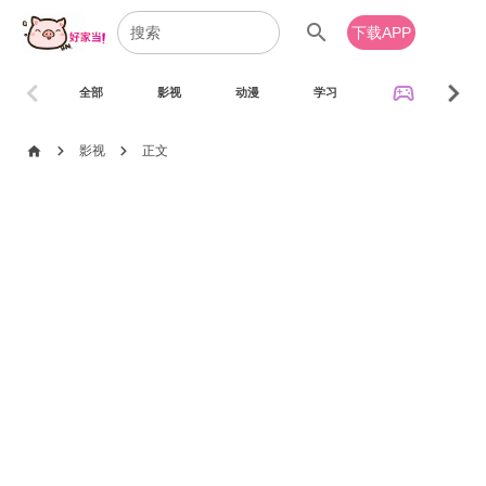
search
下载APP
chevron_left
chevron_right
sports_esports
全部
影视
动漫
学习
音乐
chevron_right
chevron_right
home
影视
正文