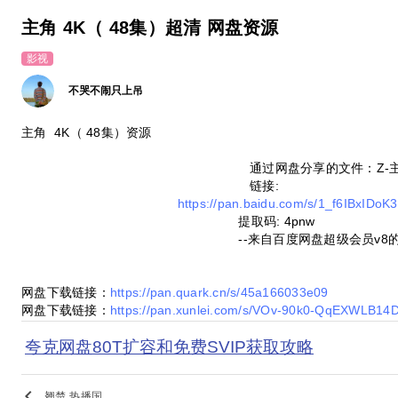
主角 4K（ 48集）超清 网盘资源
影视
不哭不闹只上吊
主角 4K（ 48集）资源
通过网盘分享的文件：Z-
链接:
https://pan.baidu.com/s/1_f6IBxID
提取码: 4pnw
--来自百度网盘超级会员v8
网盘下载链接：
https://pan.quark.cn/s/45a166033e09
网盘下载链接：
https://pan.xunlei.com/s/VOv-90k0-QqEXWLB
夸克网盘80T扩容和免费SVIP获取攻略
keyboard_arrow_left
翘楚 热播国..