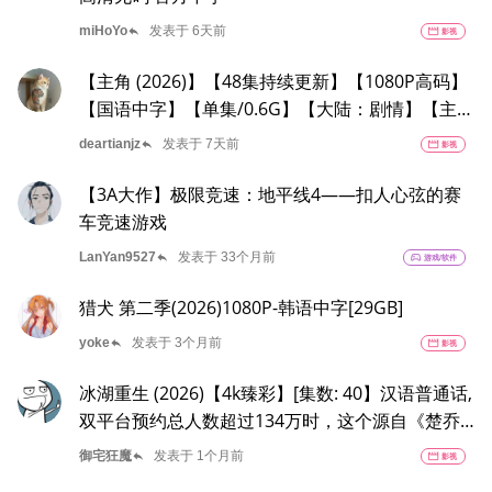
reply
miHoYo
发表于 6天前
movie
影视
【主角 (2026)】【48集持续更新】【1080P高码】
【国语中字】【单集/0.6G】【大陆：剧情】【主
演: 张嘉益 / 刘浩存 / 秦海璐 】
reply
deartianjz
发表于 7天前
movie
影视
【3A大作】极限竞速：地平线4——扣人心弦的赛
车竞速游戏
reply
LanYan9527
发表于 33个月前
sports_esports
游戏/软件
猎犬 第二季(2026)1080P-韩语中字[29GB]
reply
yoke
发表于 3个月前
movie
影视
冰湖重生 (2026)【4k臻彩】[集数: 40】汉语普通话,
双平台预约总人数超过134万时，这个源自《楚乔
传》冰湖之约的续作 (中国大陆)
reply
御宅狂魔
发表于 1个月前
movie
影视