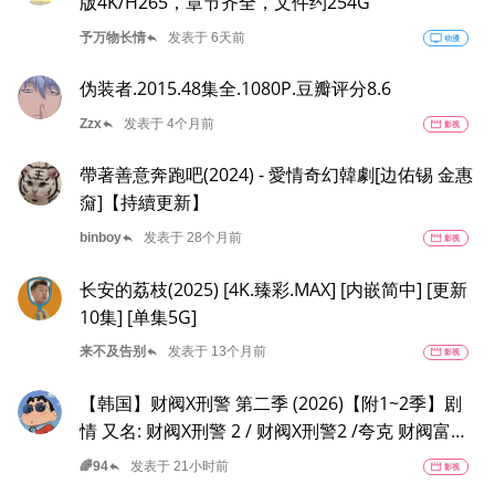
版4K/H265，章节齐全，文件约254G
reply
予万物长情
发表于 6天前
tv
动漫
伪装者.2015.48集全.1080P.豆瓣评分8.6
reply
Zzx
发表于 4个月前
movie
影视
帶著善意奔跑吧(2024) - 愛情奇幻韓劇[边佑锡 金惠
奫]【持續更新】
reply
binboy
发表于 28个月前
movie
影视
长安的荔枝(2025) [4K.臻彩.MAX] [内嵌简中] [更新
10集] [单集5G]
reply
来不及告别
发表于 13个月前
movie
影视
【韩国】财阀X刑警 第二季 (2026)【附1~2季】剧
情 又名: 财阀X刑警 2 / 财阀X刑警2 /夸克 财阀富三
代警察陈利手华丽回归，完美蜕变为成熟专业的刑
reply
🌈94
发表于 21小时前
movie
影视
警，继续以财力同实力展开查案历险记。新上司朱