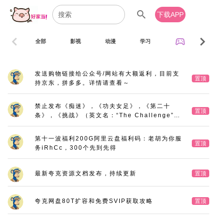
search
下载APP
chevron_left
chevron_right
sports_esports
全部
影视
动漫
学习
音乐
发送购物链接给公众号/网站有大额返利，目前支
置顶
持京东，拼多多。详情请查看～
禁止发布《痴迷》，《功夫女足》，《第二十
置顶
条》，《挑战》（英文名：“The Challenge”，
又名：《深空拯救者》），《三大队》电影版
第十一波福利200G阿里云盘福利码：老胡为你服
置顶
务iRhCc，300个先到先得
最新夸克资源文档发布，持续更新
置顶
夸克网盘80T扩容和免费SVIP获取攻略
置顶