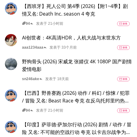
惠拉空降，两个性格不合的拍挡将联手破案。
【西班牙】死人公司 第4季 (2026)【附1~4季】剧
情又名: Death Inc. season 4 夸克
reply
🌈94
发表于 21小时前
movie
影视
AI创世者：4K高清HDR，人机大战与末世东方
reply
aaa1234aaa
发表于 33个月前
movie
影视
野狗骨头 (2026) 宋威龙 张婧仪 4K 1080P 国产剧情
爱情电影
reply
sn246ake
发表于 18天前
movie
影视
【巴西】野兽赛跑 (2026) 动作 / 科幻 / 惊悚 / 犯罪
/ 冒险 又名: Beast Race 夸克 在反乌托邦里约热内
卢废墟中，城市被阶级斗争撕裂，人们沉迷于血腥
reply
🌈94
发表于 21小时前
movie
影视
竞技。
【印度】萨菲德·萨加尔行动 (2026) 剧情 / 动作 / 冒
险 又名: 不可能的空战行动 夸克 以卡吉尔战争为背