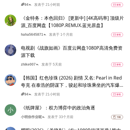
景，《白沙行动》讲述了印度空军"金色箭头"第17
reply
🌈94
发表于 21小时前
movie
影视
中队的故事，他们最初的任务是执行照相侦察任
务。
《金特务：本色回归》 [更新中] [4K高码率] 顶级片
源_百度网盘【1080P.REMUX.蓝光原盘】
reply
haha5645871
发表于 1个月前
movie
影视
电视剧《战旗如画》百度云网盘1080P高清免费资
源下载
reply
zhike007
发表于 5天前
movie
影视
【韩国】红色珍珠 (2026) 剧情 又名: Pearl in Red
夸克 在泰浩的阴谋下，骏起和珍珠乘坐的汽车爆炸
了。宥娜不顾珍珠的求救，做出了无法挽回的选
reply
🌈94
发表于 21小时前
movie
影视
择。
《纸牌屋》：权力博弈中的政治角逐
小
reply
小明你作业呢
发表于 33个月前
book
书籍