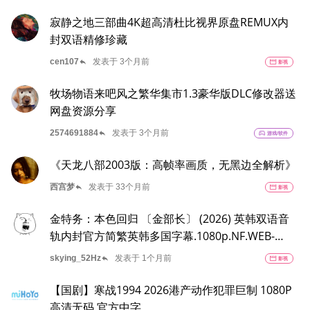
寂静之地三部曲4K超高清杜比视界原盘REMUX内
封双语精修珍藏
reply
cen107
发表于 3个月前
movie
影视
牧场物语来吧风之繁华集市1.3豪华版DLC修改器送
网盘资源分享
reply
2574691884
发表于 3个月前
sports_esports
游戏/软件
《天龙八部2003版：高帧率画质，无黑边全解析》
reply
西宫梦
发表于 33个月前
movie
影视
金特务：本色回归 〔金部长〕 (2026) 英韩双语音
轨内封官方简繁英韩多国字幕.1080p.NF.WEB-
DL.M【单集2～3GB】
reply
skying_52Hz
发表于 1个月前
movie
影视
【国剧】寒战1994 2026港产动作犯罪巨制 1080P
高清无码 官方中字