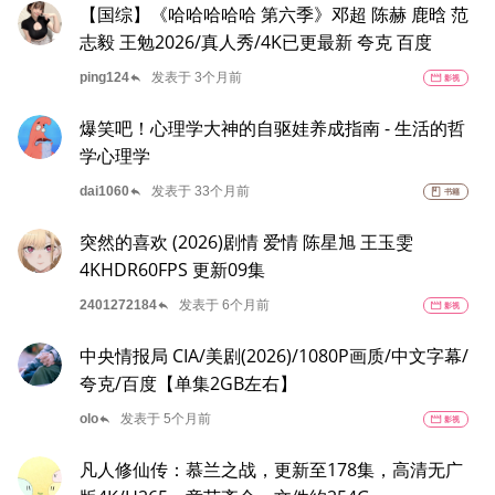
【国综】《哈哈哈哈哈 第六季》邓超 陈赫 鹿晗 范
志毅 王勉2026/真人秀/4K已更最新 夸克 百度
reply
ping124
发表于 3个月前
movie
影视
爆笑吧！心理学大神的自驱娃养成指南 - 生活的哲
学心理学
reply
dai1060
发表于 33个月前
book
书籍
突然的喜欢 (2026)剧情 爱情 陈星旭 王玉雯
4KHDR60FPS 更新09集
reply
2401272184
发表于 6个月前
movie
影视
中央情报局 CIA/美剧(2026)/1080P画质/中文字幕/
夸克/百度【单集2GB左右】
reply
olo
发表于 5个月前
movie
影视
凡人修仙传：慕兰之战，更新至178集，高清无广