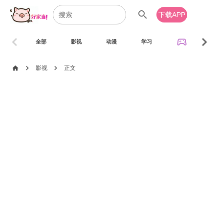
search
下载APP
chevron_left
chevron_right
sports_esports
全部
影视
动漫
学习
音乐
chevron_right
chevron_right
home
影视
正文