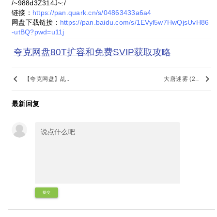
/~988d3Z314J~:/
链接：
https://pan.quark.cn/s/04863433a6a4
网盘下载链接：
https://pan.baidu.com/s/1EVyl5w7HwQjsUvH86
-utBQ?pwd=u11j
夸克网盘80T扩容和免费SVIP获取攻略
keyboard_arrow_left
keyboard_arrow_right
【夸克网盘】乩..
大唐迷雾 (2..
最新回复
提交