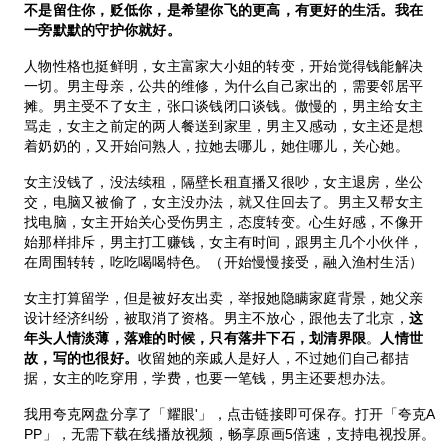
不是留住你，贬低你，是希望你飞的更高，有更好的生活。我在
一旁默默的守护你就好。
人物性格也挺鲜明，女主富家大小姐的转变，开始觉得钱能解决
一切。男主母亲，公共的维修，为什么自己家出的，需要邻居平
摊。男主受不了女主，张口谈钱闭口谈钱。傲慢的，男主给女主
骂走，女主之前定的两人餐送到家里，男主又感动，女主还是想
着奶奶的，又开始问熟人，拉她去哪儿，她住哪儿，关心她。
女主没钱了，没法续租，隔壁长租直播又很吵，女主退房，坐公
交，电脑又被偷了，女主没办法，就又住回去了。男主又帮女主
找电脑，女主开始关心受伤男主，态度转变。心生好感，不像开
始那样排斥，男主打工赚钱，女主有时间，跟男主几个小伙伴，
在周围转转，吃吃喝喝特色。（开始慢慢接受，融入渔村生活）
女主打算留学，但是被好友出卖，举报她隐瞒家庭背景，她父亲
设计经济纠纷，被取消了资格。男主不放心，跟他去了北京，
这
年头人情淡薄，落难的时候，只有落井下石，划清界限
。
人情世
故，写的也很好。
收留她的亲戚人是好人，不过她们自己都拮
据，女主的吃穿用，学费，也要一笔钱，男主还要想办法。
我用夸克网盘分享了「耀眼'」，点击链接即可保存。打开「夸克A
PP」，无需下载在线播放视频，畅享原画5倍速，支持电视投屏。