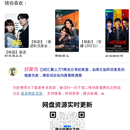
猜你喜欢：
【韩剧】《新
【韩剧】《安
进职员姜会长
娜 (2022)》
(2026)》
【1080P】
【韩国】新进
【1080P】
【韩语中字】
职员姜会长
野狗骨头
低智商犯罪
【韩语中字】
【6集全】
(2026) 剧情 /
(2026)宋威龙
2026 擒贼记
【共12集】
爱情 / 奇幻 又
张婧仪 梁靖康
犯罪悬疑 王骁
名: Reborn
何瑞贤 练练 何
田曦薇 王传君
好家当
已经汇聚上万T网友分享的资源，如果主贴和回复里的
Rookie /
明翰 周铁
已更最新 夸克
链接失效，请尝试在站内搜索框搜索
Suddenly
2026/剧情/爱
Intern 夸克
情/4K资源更新
中
为您整理出了最新夸克资源，微信扫一扫下面二维码查看腾讯文档或
点击
最新网盘资源
。支持搜索，持续更新，建议收藏。🙏