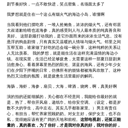
剧节奏好快，一点不敢快进，笑点密集，名场面太多了
我梦想就是住在一个这么有烟火气的海边小岛，谁懂啊
当我看到他们摆吃席，一堆人抢鲍鱼，浓浓的烟火气，还有邻居
大叔道歉给晴也送海参，真的感受到人与人最本质的纯真善良和
美好。 这部剧最打动我的，是它扑面而来的浓浓生活气息。没有
悬浮的狗血剧情，只有真实又温暖的人情味与烟火气。邻里之间
互帮互助，谁家做了好吃的总会端一碗分享，这种纯粹的关系让
人无比羡慕。 我的梦想，就是能生活在这样充满温情的海边小
镇。在现实里，生活已经足够疲惫，太需要这样一部夏日甜剧来
治愈身心。看着屏幕里热烈的阳光、湛蓝的海风，还有少年少女
们在夕阳下拌嘴的日常，仿佛所有的烦恼都被海风吹散了。这种
热烈又治愈的氛围，就是疲惫生活里最好的解药。
海肠，海虾，海参，扇贝，大海，啤酒，烧烤，啊，真美好啊
演的拍的还挺细腻的，关心都在不经意间，我能给你最好的就
是，热了，帮你开风扇，递纸巾。给你安空调。（设定，都是岁
数不大的学生，高中左右。其实几乎都靠家里。）男主有责任
心，有担当，帮忙养家照顾奶奶。对女主好，保护女主，也不自
私，觉得她应该有更广阔的天地和前程。
这部电视剧，还挺正能
量的，真的喜欢，为了你好，才是我对你真的好，我对你的好，