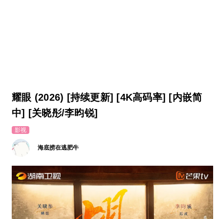
耀眼 (2026) [持续更新] [4K高码率] [内嵌简
中] [关晓彤/李昀锐]
影视
海底捞在逃肥牛