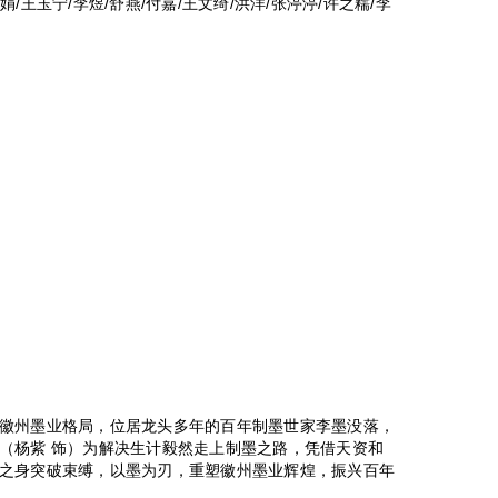
婉娟/王玉宁/李煜/舒燕/付嘉/王文绮/洪洋/张渟渟/许之糯/李
州墨业格局，位居龙头多年的百年制墨世家李墨没落，
（杨紫 饰）为解决生计毅然走上制墨之路，凭借天资和
之身突破束缚，以墨为刃，重塑徽州墨业辉煌，振兴百年