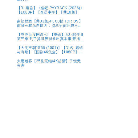
【BL泰剧】《偿还 PAYBACK (2026)》
【1080P】【泰语中字】【共10集】
南部档案【共33集/4K 60帧HDR DV】
南派三叔亲自操刀，盗墓宇宙经典再现
💫水鬼望乡，离奇命案；绝命死局，冒
险启航🌊南洋谜局，诡影交错！连环猎
【夸克百度网盘+】【重磅】无职转生Ⅲ
杀，高能对决💥奇幻/冒险【张新成、丁
第三季 到了异世界就拿出真本事 开播2
禹兮｜ 夸克【精选】
集
【大明王朝1566 (2007)】【又名: 嘉靖
与海瑞】【国剧46集全】【1080P】
【国语中字（79.6GB）】【豆瓣9.8
分】【剧情 / 历史】【陈宝国 / 黄志忠 /
大唐迷雾【25集完结/4K超清】手慢无
倪大红 】夸克
夸克