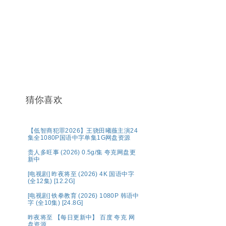
猜你喜欢
【低智商犯罪2026】王骁田曦薇主演24
集全1080P国语中字单集1G网盘资源
贵人多旺事 (2026) 0.5g/集 夸克网盘更
新中
[电视剧] 昨夜将至 (2026) 4K 国语中字
(全12集) [12.2G]
[电视剧] 铁拳教育 (2026) 1080P 韩语中
字 (全10集) [24.8G]
昨夜将至 【每日更新中】 百度 夸克 网
盘资源