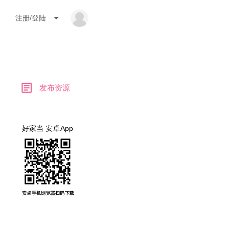
arrow_drop_down
注册/登陆
article
发布资源
好家当 安卓App
安卓手机浏览器扫码下载