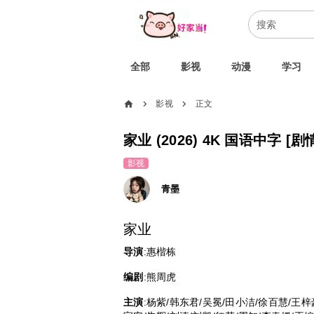
全部
影视
动漫
学习
home
影视
正文
chevron_right
chevron_right
家业 (2
影视
青墨
家业
导演
:惠楷栋
编剧
:熊周虎
主演
:杨紫/韩东君/吴冕/田小洁/徐百慧/王梓