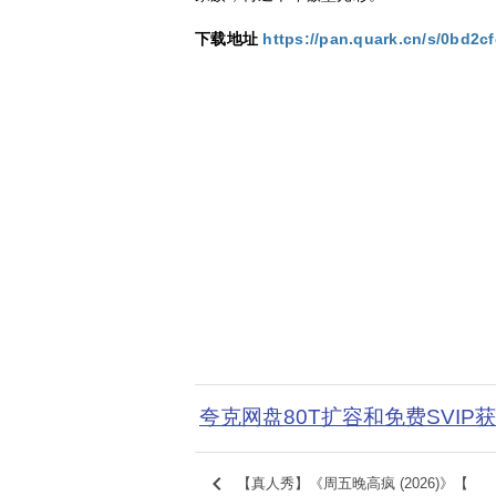
下载地址
https://pan.quark.cn/s/0bd2c
夸克网盘80T扩容和免费SVIP
keyboard_arrow_left
【真人秀】《周五晚高疯 (2026)》【