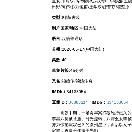
宝安/朱辉/刘涛/刘凯/红花/周知/李春嫒/王
田野/陈伟栋/刘恒甫/王学东/娜菲莎/瞿楚原
类型:
剧情/古装
制片国家/地区:
中国大陆
语言:
汉语普通话
首播:
2026-05-17(中国大陆)
集数:
40
单集片长:
45分钟
又名:
祯娘传/祯娘传奇
IMDb:
tt34133054
豆瓣ID：
36883114
IMDb：
tt34133054
明朝中期，一场贡墨案打破维持已久的徽
李墨八房被除族。时光流转，八房幺女李祯
努力惊艳沉寂已久的徽州墨业，而后以女子
家族，再造千年徽墨光彩。