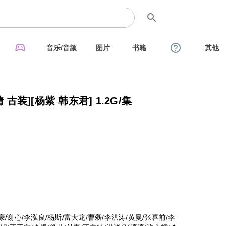
search
sports_esports
help_outline
音乐/音频
图片
书籍
其他
026) 4K 国语中字 [剧情 古装][杨紫 韩东君] 1.2G/集
豪/谢心/李泓良/杨斯/富大龙/曹磊/李洪涛/黄曼/张喜前/李