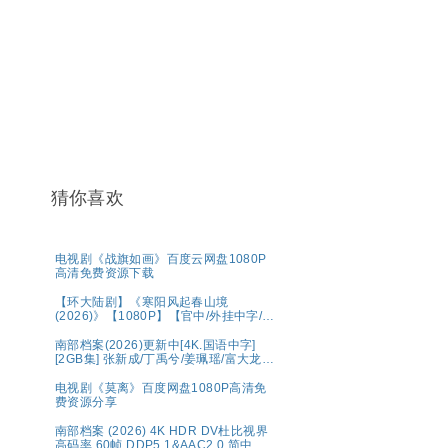
猜你喜欢
电视剧《战旗如画》百度云网盘1080P
高清免费资源下载
【环大陆剧】《寒阳风起春山境
(2026)》【1080P】【官中/外挂中字/三
无版】【共16集】
南部档案(2026)更新中[4K.国语中字]
[2GB集] 张新成/丁禹兮/姜珮瑶/富大龙/
刘令姿
电视剧《莫离》百度网盘1080P高清免
费资源分享
南部档案‎ (2026) 4K HDR DV杜比视界
高码率 60帧 DDP5.1&AAC2.0 简中字