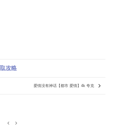
获取攻略
keyboard_arrow_right
爱情没有神话【都市 爱情】4k 夸克
keyboard_arrow_left
keyboard_arrow_right