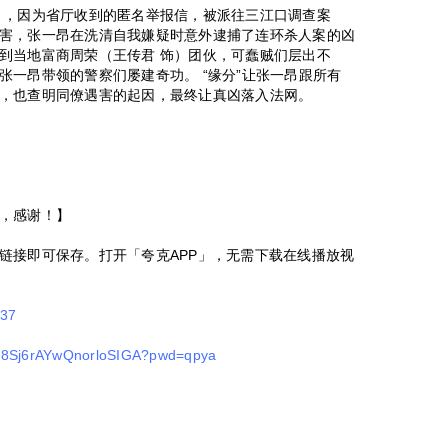
），因为省厅收到的匿名举报信，被派往三江口调查案
害，张一昂在洗清自我嫌疑时意外逮捕了连环杀人案的凶
到当地富商周荣（王传君 饰）团伙，可蠢贼们层出不
张一昂带领的警察们屡建奇功。 “缘分”让张一昂跟所有
，也查明同僚遇害的起因，最终让真凶落入法网。
，感谢！】
链接即可保存。打开「夸克APP」，无需下载在线播放视
b37
yVh8Sj6rAYwQnorloSIGA?pwd=qpya