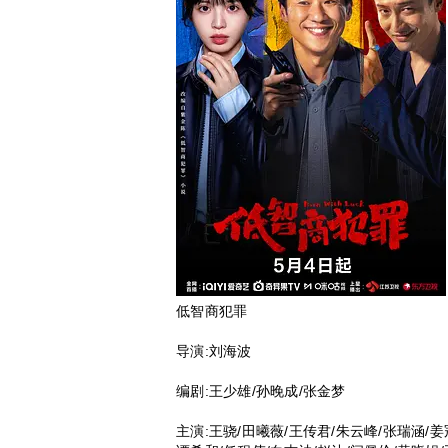
低智商犯罪
导演:刘海波
编剧:王少雄/孙晚成/张金梦
主演:王骁/田曦薇/王传君/朱云峰/张瑞涵/姜