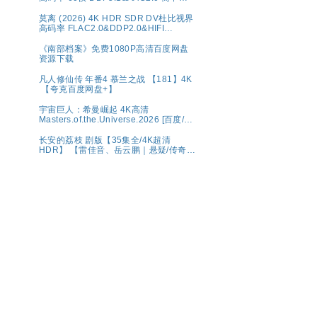
幕【1～5GB/集】张新成/丁禹兮
莫离‎ (2026) 4K HDR SDR DV杜比视界
高码率 FLAC2.0&DDP2.0&HIFI
5Audio 简中字幕 白鹿/丞磊【单集1～
6GB】
《南部档案》免费1080P高清百度网盘
资源下载
凡人修仙传 年番4 慕兰之战 【181】4K
【夸克百度网盘+】
宇宙巨人：希曼崛起 4K高清
Masters.of.the.Universe.2026 [百度/夸
克]
长安的荔枝 剧版【35集全/4K超清
HDR】 【雷佳音、岳云鹏｜悬疑/传奇】
夸克