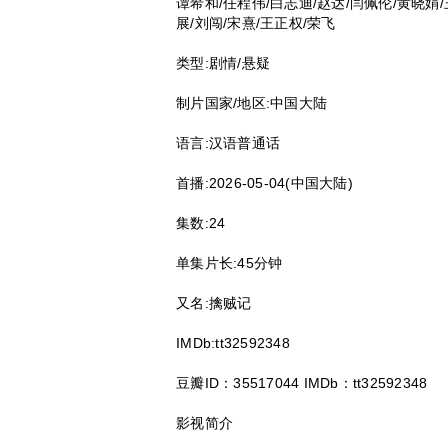
谭希和/任程伟/白志迪/赵达/闫佩伦/黄晓娟/
展/刘闯/宋熹/王正权/荣飞
类型:剧情/悬疑
制片国家/地区:中国大陆
语言:汉语普通话
首播:2026-05-04(中国大陆)
集数:24
单集片长:45分钟
又名:擒贼记
IMDb:tt32592348
豆瓣ID：35517044 IMDb：tt32592348
影视简介