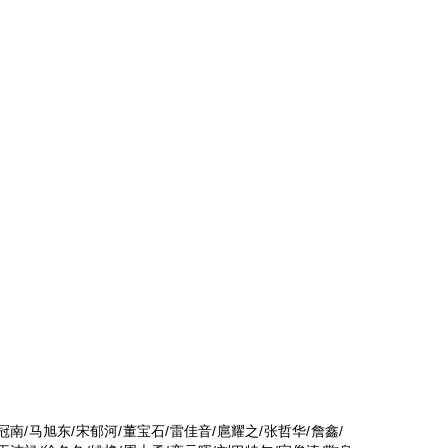
冠南/马旭东/宋郁河/董宝石/雷佳音/扈耀之/张哲华/詹鑫/