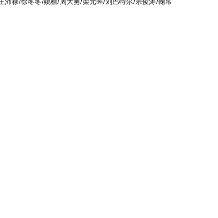
王沛禄/徐冬冬/姚橹/周大勇/栾元晖/刘巴特尔/宗俊涛/鞠帛