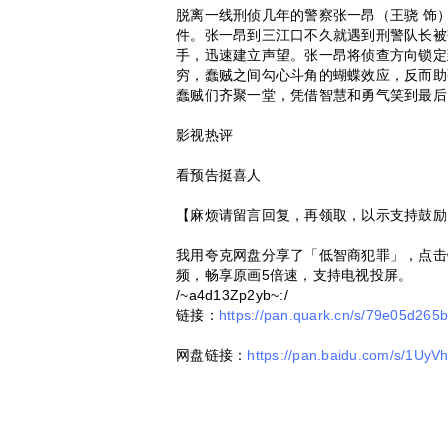
脱离一线刑侦几年的警察张一昂（王骁 饰
件。张一昂到三江口不久就遇到刑警队长被
手，迅速建立声望。张一昂将侦查方向锁定
穷，蠢贼之间勾心斗角的蝴蝶效应，反而助
蠢贼们齐聚一堂，凭借智慧和勇气笑到最后
影视热评
看预告挺喜人
【麻烦请留言回复，再领取，以示支持鼓励
我用夸克网盘分享了「低智商犯罪」，点击
频，畅享原画5倍速，支持电视投屏。
/~a4d13Zp2yb~:/
链接：
https://pan.quark.cn/s/79e05d265
网盘链接：
https://pan.baidu.com/s/1U