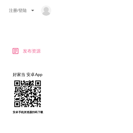
arrow_drop_down
注册/登陆
article
发布资源
好家当 安卓App
安卓手机浏览器扫码下载