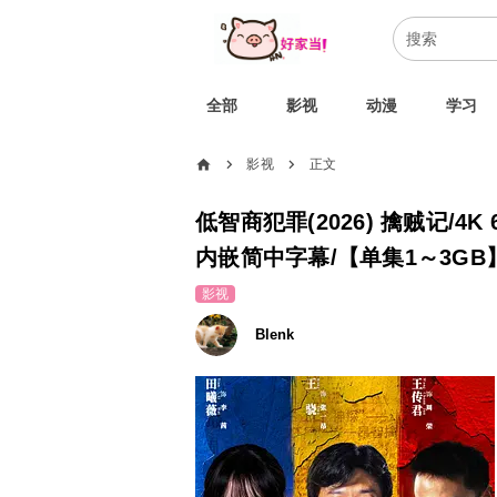
全部
影视
动漫
学习
home
影视
正文
chevron_right
chevron_right
低智商犯罪(2026) 擒贼记/4K 6
内嵌简中字幕/【单集1～3GB
影视
Blenk