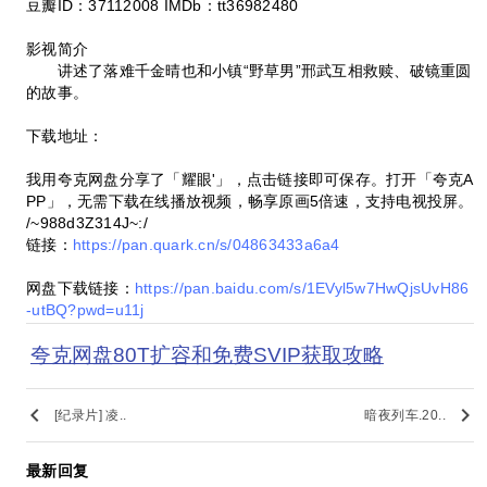
豆瓣ID：37112008 IMDb：tt36982480
影视简介
讲述了落难千金晴也和小镇“野草男”邢武互相救赎、破镜重圆
的故事。
下载地址：
我用夸克网盘分享了「耀眼'」，点击链接即可保存。打开「夸克A
PP」，无需下载在线播放视频，畅享原画5倍速，支持电视投屏。
/~988d3Z314J~:/
链接：
https://pan.quark.cn/s/04863433a6a4
网盘下载链接：
https://pan.baidu.com/s/1EVyl5w7HwQjsUvH86
-utBQ?pwd=u11j
夸克网盘80T扩容和免费SVIP获取攻略
keyboard_arrow_left
keyboard_arrow_right
[纪录片] 凌..
暗夜列车.20..
最新回复