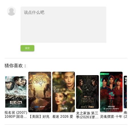
提交
猜你喜欢：
投名状 (2007)
南
龙之家族 第三
1080P 国语粤
(
【美国】好兆
着迷 2026 爱
灵魂摆渡·十年
季(2026)[更
语中字 [3.5G]
更
头 第三季
情悬疑 任运杰
2026 灵魂摆
01集]
【
(2026) 剧情 /
戚砚笛 已更最
渡5 悬疑惊悚
[4K.DV.HDR]