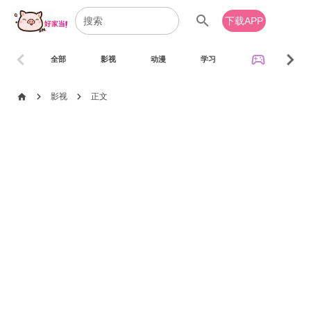
search
下载APP
chevron_left
chevron_right
sports_esports
全部
影视
动漫
学习
音乐
chevron_right
chevron_right
home
影视
正文