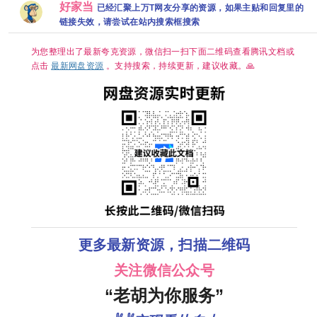
帧
喜剧 / 奇幻 又
新 夸克
奇幻冒险 于毅
[高码率][内封
好家当
已经汇聚上万T网友分享的资源，如果主贴和回复里的
百
名: 好兆头最
刘智扬 肖茵
简繁英][附1-2
终季 夸克
已更最新 夸克
链接失效，请尝试在站内搜索框搜索
季][8GB集]
为您整理出了最新夸克资源，微信扫一扫下面二维码查看腾讯文档或
点击
最新网盘资源
。支持搜索，持续更新，建议收藏。🙏
更多最新资源，扫描二维码
关注微信公众号
“老胡为你服务”