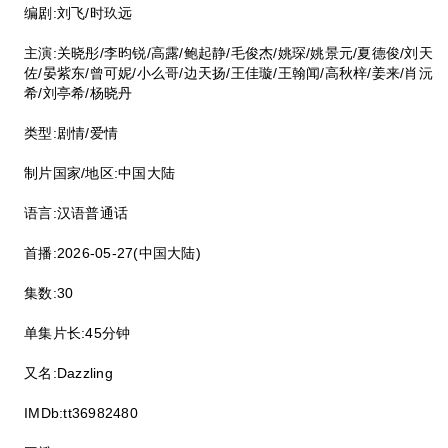
编剧:刘飞/时玖远
主演:关晓彤/李昀锐/高露/鲍起静/毛俊杰/姚琛/姚景元/夏德俊/刘天
佐/晏紫东/曾可妮/小么哥/边天扬/王佳璇/王翰闻/高秋梓/姜来/肖沅
希/刘亭希/杨晓丹
类型:剧情/爱情
制片国家/地区:中国大陆
语言:汉语普通话
首播:2026-05-27(中国大陆)
集数:30
单集片长:45分钟
又名:Dazzling
IMDb:tt36982480