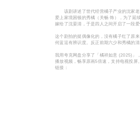
该剧讲述了世代经营橘子产业的沈家老爷
爱上家境困顿的秀橘（关畅 饰），为了延
嫁给了沈晏清，于是四人之间开启了一段爱
这个剧拍的挺偶像化的，没有橘子红了原来
何蓝逗有辨识度。反正前期六少和秀橘的清
我用夸克网盘分享了「橘祥如意 (2025)
播放视频，畅享原画5倍速，支持电视投屏
链接：