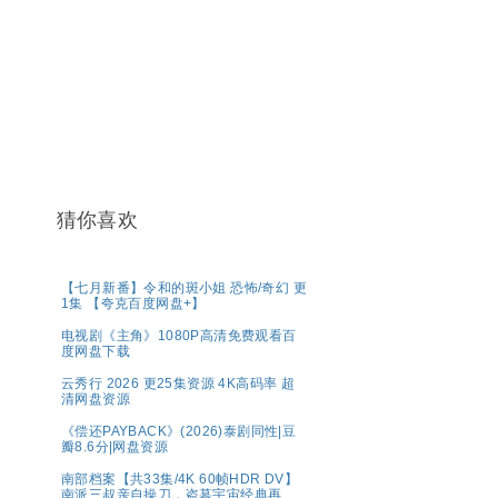
猜你喜欢
【七月新番】令和的斑小姐 恐怖/奇幻 更
1集 【夸克百度网盘+】
电视剧《主角》1080P高清免费观看百
度网盘下载
云秀行 2026 更25集资源 4K高码率 超
清网盘资源
《偿还PAYBACK》(2026)泰剧同性|豆
瓣8.6分|网盘资源
南部档案【共33集/4K 60帧HDR DV】
南派三叔亲自操刀，盗墓宇宙经典再现