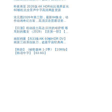
💫水鬼望乡，离奇命案；绝命死局，冒
险启航🌊南洋谜局，诡影交错！连环猎
昨夜将至 2026版 4K HDR杜比视界蓝光
杀，高能对决💥奇幻/冒险【张新成、丁
60帧杜比全景声中字高清网盘资源
禹兮｜ 夸克【精选】
沧元图2026年第三部，最新84集全，动
作动画奇幻古装，高清汉语普通话资源
分享
【日漫】机动战士高达 闪光的哈萨维 喀
耳刻的魔女 （2026）【含第一部】【剧
情 / 科幻】【内嵌中字】【豆瓣：8.1】
夸克
南部档案【共33集/4K 60帧HDR DV】
南派三叔亲自操刀，盗墓宇宙经典再现
💫水鬼望乡，离奇命案；绝命死局，冒
险启航🌊南洋谜局，诡影交错！连环猎
【韩剧】《秘密森林 1-2季》【1080p】
杀，高能对决💥奇幻/冒险【张新成、丁
【韩语中字】【63.6G】
禹兮｜ 夸克【精选】