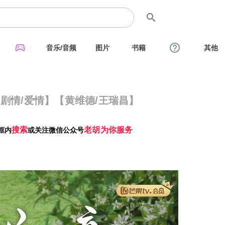
search
sports_esports
help_outline
音乐/音频
图片
书籍
其他
4集【剧情/爱情】【黄维德/王瑞昌】
搜索
老胡为你服务
框内
或关注微信公众号