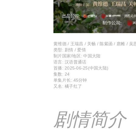
黄维德 / 王瑞昌 / 关畅 / 陈紫函 / 扈帷 / 吴
类型:
剧情 / 爱情
制片国家/地区:
中国大陆
语言:
汉语普通话
首播:
2025-06-25(中国大陆)
集数:
24
单集片长:
45分钟
又名:
橘子红了
剧情简介