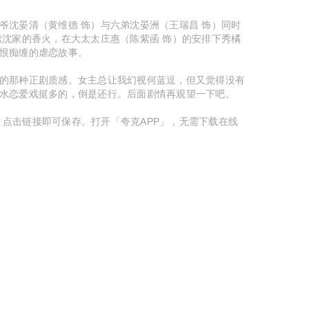
沈晏清（黄维德 饰）与六弟沈晏洲（王瑞昌 饰）同时
续沈家的香火，在大太太庄惠（陈紫函 饰）的安排下秀橘
恨痴缠的虐恋故事。
的那种正剧质感。女主总让我幻视何蓝逗，但又觉得没有
水恋爱戏挺多的，倒是还行。后面剧情再观望一下吧。
」，点击链接即可保存。打开「夸克APP」，无需下载在线
。