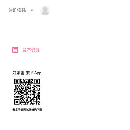
arrow_drop_down
注册/登陆
article
发布资源
好家当 安卓App
安卓手机浏览器扫码下载