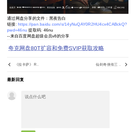
通过网盘分享的文件：黑夜告白
链接:
https://pan.baidu.com/s/14yNuQAY0R2HU4cx4CABckQ?
pwd=46nu
提取码: 46nu
--来自百度网盘超级会员v8的分享
夸克网盘80T扩容和免费SVIP获取攻略
keyboard_arrow_left
keyboard_arrow_right
《拉卡萨》 R..
仙剑奇侠传三 ..
最新回复