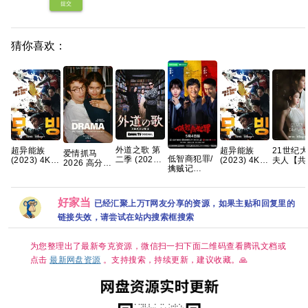
提交
猜你喜欢：
外道之歌 第
超异能族
超异能族
21世纪
爱情抓马
低智商犯罪/
二季 (2026)
(2023) 4K
(2023) 4K
夫人【共
2026 高分
擒贼记
【附1~2季】
超清内嵌简
超清内嵌简
集/1080
爱情 【正式
(2026) 【王
剧情 / 悬疑
繁 8.9高分韩
繁 8.9高分韩
码中字】
版】 内嵌官
骁/ 田曦薇 /
又名: 外道の
剧【全20
剧【全20
【李知恩
中
】【悬疑/ 犯
歌 2 夸克
集】
集】
边佑锡｜
好家当
已经汇聚上万T网友分享的资源，如果主贴和回复里的
罪】【国语
剧/爱情
中字】【4K
链接失效，请尝试在站内搜索框搜索
克
持续更新】
为您整理出了最新夸克资源，微信扫一扫下面二维码查看腾讯文档或
点击
最新网盘资源
。支持搜索，持续更新，建议收藏。🙏