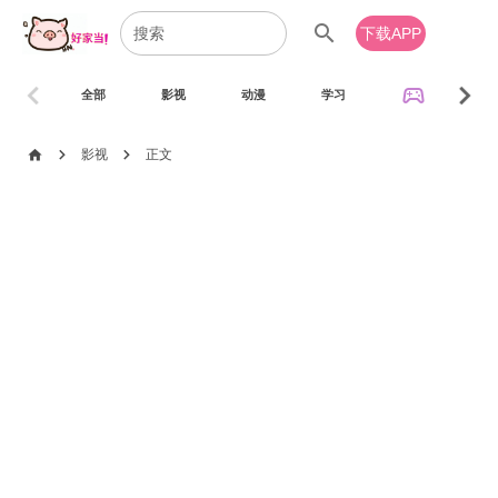
search
下载APP
chevron_left
chevron_right
sports_esports
全部
影视
动漫
学习
音乐
chevron_right
chevron_right
home
影视
正文