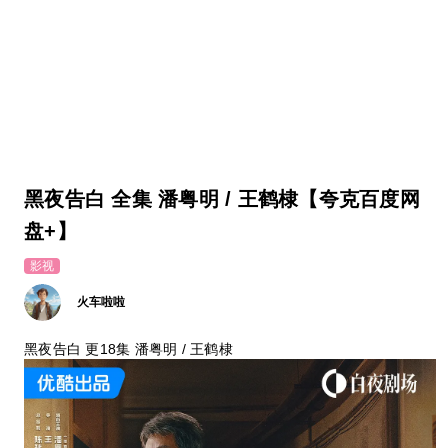
黑夜告白 全集 潘粤明 / 王鹤棣【夸克百度网
盘+】
影视
火车啦啦
黑夜告白 更18集 潘粤明 / 王鹤棣