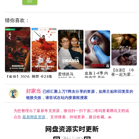
提交
猜你喜欢：
【台剧】《今
血族 1-4季 内
爱情抓马
夜一起为爱鼓
翘楚 全24集
【雀骨】2026
嵌中字 高分 惊
2026 高分 爱
掌 (2024)》
全4K超清【国
年全网更新至
悚 【夸克网
情 【正式版】
【1080P】
语中字】
16集，1280P
盘】
内嵌官中
【国语中字】
【SDR
国语中字，艾
好家当
已经汇聚上万T网友分享的资源，如果主贴和回复里的
【12集全】
DDP5.1】
米侯明昊领
【15.8G】
链接失效，请尝试在站内搜索框搜索
【完结】网盘
衔，单集
资源观看
300MB超清网
盘资源分享
为您整理出了最新夸克资源，微信扫一扫下面二维码查看腾讯文档或
点击
最新网盘资源
。支持搜索，持续更新，建议收藏。🙏