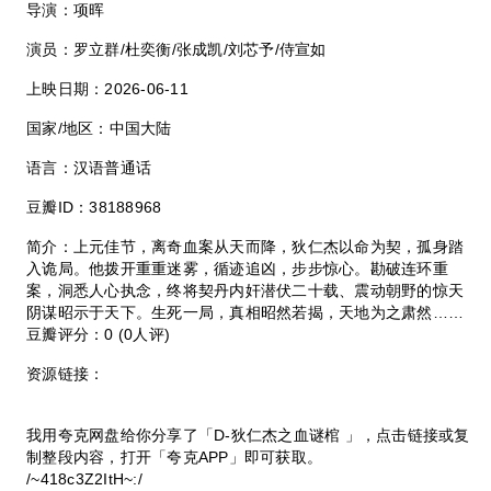
导演：项晖
演员：罗立群/杜奕衡/张成凯/刘芯予/侍宣如
上映日期：2026-06-11
国家/地区：中国大陆
语言：汉语普通话
豆瓣ID：38188968
简介：上元佳节，离奇血案从天而降，狄仁杰以命为契，孤身踏
入诡局。他拨开重重迷雾，循迹追凶，步步惊心。勘破连环重
案，洞悉人心执念，终将契丹内奸潜伏二十载、震动朝野的惊天
阴谋昭示于天下。生死一局，真相昭然若揭，天地为之肃然……
豆瓣评分：0 (0人评)
资源链接：
我用夸克网盘给你分享了「D-狄仁杰之血谜棺 」，点击链接或复
制整段内容，打开「夸克APP」即可获取。
/~418c3Z2ItH~:/