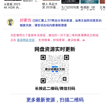
色回归》 [更
新中] [4K高码
镖人 风起大
火遮眼 2025
率] 顶级片源_
漠 2026最新
九门(2026)更
电视剧《炽
主角(
4K HDR 内封
百度网盘
港版SDR 超
新中
夏》免费高清
【4
中英字幕 高
【1080P.REMUX.
清杜比7.1多
[4K+1080P.
1080P百度网
语中
分动作 【夸
蓝光原盘】
音轨 内嵌简
国语中字网盘
盘资源分享
克/
克百度网盘
好家当
繁字幕
已经汇聚上万T网友分享的资源，如果主贴和回复里的
资源][1GB集]
+】
链接失效，请尝试在站内搜索框搜索
为您整理出了最新夸克资源，微信扫一扫下面二维码查看腾讯文档或
点击
最新网盘资源
。支持搜索，持续更新，建议收藏。🙏
更多最新资源，扫描二维码