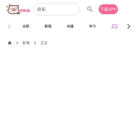
search
下载APP
chevron_left
chevron_right
sports_esports
全部
影视
动漫
学习
音乐
chevron_right
chevron_right
home
影视
正文