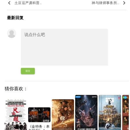
keyboard_arrow_left
keyboard_arrow_right
土豆逗严肃科普..
神与律师事务所..
最新回复
提交
猜你喜欢：
《金特务：本