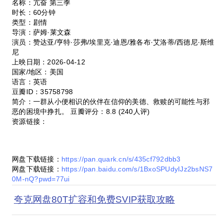
名称：亢奋 第三季
时长：60分钟
类型：剧情
导演：萨姆·莱文森
演员：赞达亚/亨特·莎弗/埃里克·迪恩/雅各布·艾洛蒂/西德尼·斯维
尼
上映日期：2026-04-12
国家/地区：美国
语言：英语
豆瓣ID：35758798
简介：一群从小便相识的伙伴在信仰的美德、救赎的可能性与邪
恶的困境中挣扎。 豆瓣评分：8.8 (240人评)
资源链接：
网盘下载链接：
https://pan.quark.cn/s/435cf792dbb3
网盘下载链接：
https://pan.baidu.com/s/1BxoSPUdyIJz2bsNS7
0M-nQ?pwd=77ui
夸克网盘80T扩容和免费SVIP获取攻略