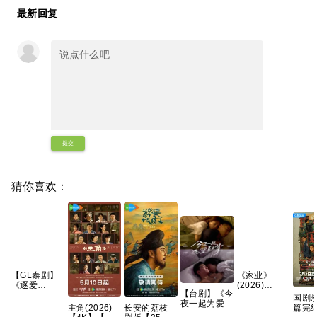
最新回复
提交
猜你喜欢：
【GL泰剧】
《家业‎》
《逐爱
(2026)
【台剧】《今
(2026) 又
【4K】【国
国剧
夜一起为爱鼓
名：追逐爱
语中字】【夸
主角(2026)
长安的荔枝
篇完结
掌 (2024)》
情》
克/百度】