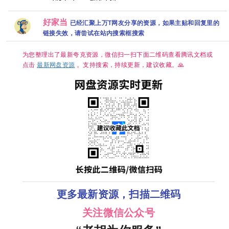
【4K】【国
剧版【35集
清 国
【1080P】
【1080P】
语中字】【夸
全/4K超清
案》
【国语中字】
【泰语中字】
克/百度】
HDR】 【雷
王传
【12集全】
【共8集】
好家当
佳音、岳云鹏
杨烁
已经汇聚上万T网友分享的资源，如果主贴和回复里的
【15.8G】
｜悬疑/传
链接失效，请尝试在站内搜索框搜索
奇】夸克
为您整理出了最新夸克资源，微信扫一扫下面二维码查看腾讯文档或
点击
最新网盘资源
。支持搜索，持续更新，建议收藏。🙏
更多最新资源，扫描二维码
关注微信公众号