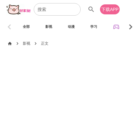
search
下载APP
chevron_left
chevron_right
sports_esports
全部
影视
动漫
学习
音乐
chevron_right
chevron_right
home
影视
正文