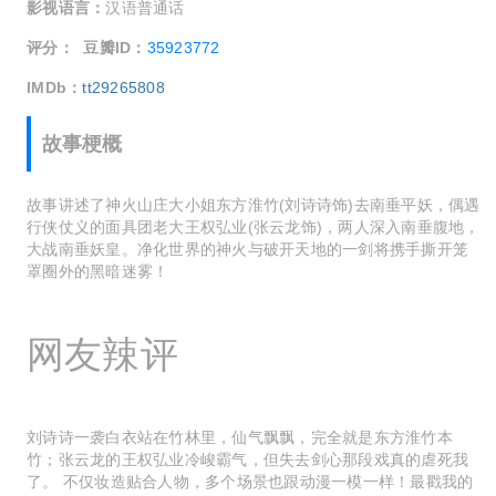
影视语言：
汉语普通话
评分：
豆瓣ID：
35923772
IMDb：
tt29265808
故事梗概
故事讲述了神火山庄大小姐东方淮竹(刘诗诗饰)去南垂平妖，偶遇
行侠仗义的面具团老大王权弘业(张云龙饰)，两人深入南垂腹地，
大战南垂妖皇。净化世界的神火与破开天地的一剑将携手撕开笼
罩圈外的黑暗迷雾！
网友辣评
刘诗诗一袭白衣站在竹林里，仙气飘飘，完全就是东方淮竹本
竹；张云龙的王权弘业冷峻霸气，但失去剑心那段戏真的虐死我
了。 不仅妆造贴合人物，多个场景也跟动漫一模一样！最戳我的