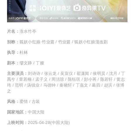
片名：
淮水竹亭
别称：
狐妖小红娘·竹业篇 / 竹业篇 / 狐妖小红娘漫改剧
执导：
杜林
剧本：
缪文静 / 丁娅
主要演员：
刘诗诗 / 张云龙 / 吴宣仪 / 翟潇闻 / 侯明昊 / 沈月 / 丁
禹兮 / 章若楠 / 孟子义 / 周洁琼 / 陈钰琪 / 彭小苒 / 陈若轩 / 黄志
玮 / 范明 / 汤镇业 / 马德钟 / 秦晓轩 / 丁嘉文 / 葛四 / 赵滨 / 张博
之
风格：
爱情 / 古装
国家地区：
中国大陆
上映时间：
2025-04-28(中国大陆)