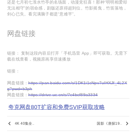
还是七月初七淮水竹亭的名场面，动漫党狂喜！那种“明明相爱却
无法相守”的宿命感，剧版还原得超到位。竹影摇曳，竹笛落地，
剑心已失。看完满脑子都是“意难平”。
网盘链接
链接： 复制这段内容后打开「手机迅雷 App」即可获取。无需下
载在线查看，视频原画享倍速播放
链接：
网盘链接：
https://pan.baidu.com/s/1DK1i1cNpv7uIHXJf_4L2X
g?pwd=b3ph
网盘链接：
https://drive.uc.cn/s/7c4bcf89a3334
夸克网盘80T扩容和免费SVIP获取攻略
keyboard_arrow_left
keyboard_arrow_right
4K 40集全..
国影《唐探19..