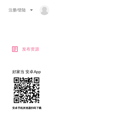
arrow_drop_down
注册/登陆
article
发布资源
好家当 安卓App
安卓手机浏览器扫码下载