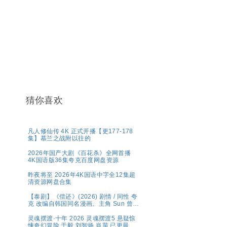
猜你喜欢
凡人修仙传 4K 正式开播【更177-178
集】慕兰之战附以往的
2026年国产大剧《百花杀》全网首播
4K国语版36集夸克百度网盘资源
昨夜将至 2026年4K国语中字全12集超
清资源网盘合集
【泰剧】《偿还》(2026) 剧情 / 同性 夸
克 改编自韩国同名漫画。主角 Sun 曾为
高利贷者放债，生活放荡。，在娱乐圈
中展开复仇与救赎之路。
灵魂摆渡·十年 2026 灵魂摆渡5 悬疑惊
悚奇幻冒险 于毅 刘智扬 肖茵 已更最新