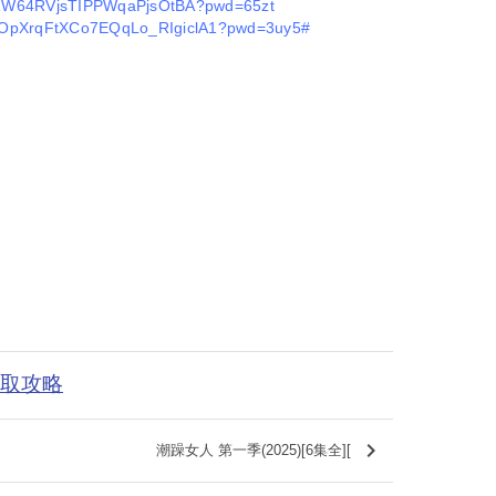
s/11W64RVjsTIPPWqaPjsOtBA?pwd=65zt
s/VOpXrqFtXCo7EQqLo_RIgiclA1?pwd=3uy5#
获取攻略
keyboard_arrow_right
潮躁女人 第一季(2025)[6集全][