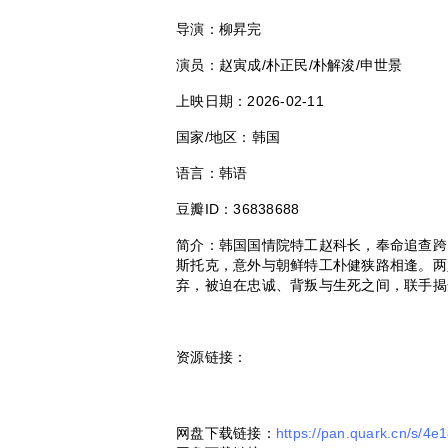
导演：柳昇完
演员：赵寅成/朴正民/朴解浚/申世景
上映日期：2026-02-11
国家/地区：韩国
语言：韩语
豆瓣ID：36838688
简介：韩国国情院特工赵科长，奉命追查跨
斯托克，意外与朝鲜特工朴健狭路相逢。两
弃，被迫在忠诚、背叛与生死之间，联手揭
资源链接：
网盘下载链接：
https://pan.quark.cn/s/4