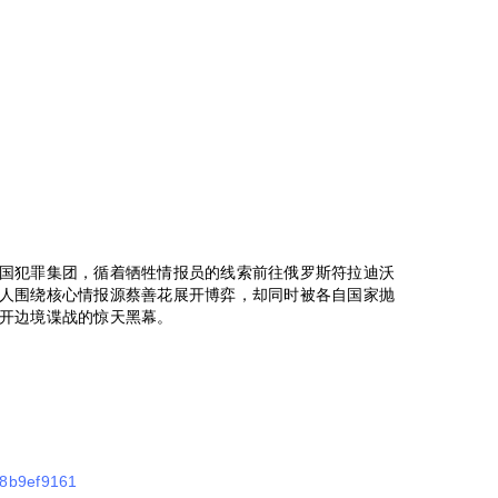
国犯罪集团，循着牺牲情报员的线索前往俄罗斯符拉迪沃
人围绕核心情报源蔡善花展开博弈，却同时被各自国家抛
开边境谍战的惊天黑幕。
e18b9ef9161