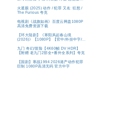
夸克
火遮眼 (2025) 动作 / 犯罪 又名: 狂怒 /
The Furious 夸克
电视剧《战旗如画》百度云网盘1080P
高清免费资源下载
【环大陆剧】《寒阳风起春山境
(2026)》【1080P】【官中/外挂中字/三
无版】【共16集】
九门 奇幻/冒险【4K60帧 DV HDR】
【附赠 老九门2部全+番外全系列】夸克
【国剧】寒战1994 2026港产动作犯罪
巨制 1080P高清无码 官方中字