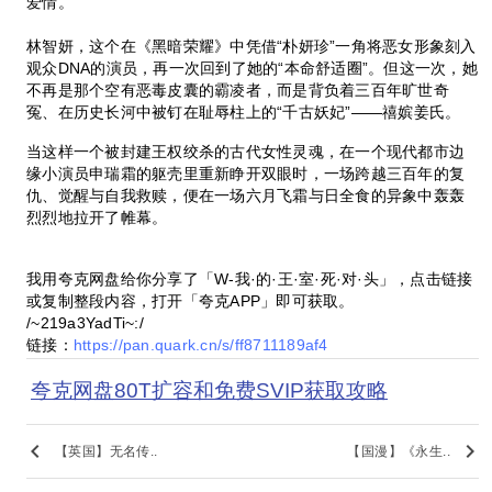
爱情。
林智妍，这个在《黑暗荣耀》中凭借“朴妍珍”一角将恶女形象刻入
观众DNA的演员，再一次回到了她的“本命舒适圈”。但这一次，她
不再是那个空有恶毒皮囊的霸凌者，而是背负着三百年旷世奇
冤、在历史长河中被钉在耻辱柱上的“千古妖妃”——禧嫔姜氏。
当这样一个被封建王权绞杀的古代女性灵魂，在一个现代都市边
缘小演员申瑞霜的躯壳里重新睁开双眼时，一场跨越三百年的复
仇、觉醒与自我救赎，便在一场六月飞霜与日全食的异象中轰轰
烈烈地拉开了帷幕。
我用夸克网盘给你分享了「W-我·的·王·室·死·对·头」，点击链接
或复制整段内容，打开「夸克APP」即可获取。
/~219a3YadTi~:/
链接：
https://pan.quark.cn/s/ff8711189af4
夸克网盘80T扩容和免费SVIP获取攻略
keyboard_arrow_left
keyboard_arrow_right
【英国】无名传..
【国漫】《永生..