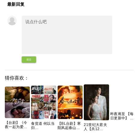
最新回复
提交
猜你喜欢：
昨夜将至 【每
日更新中】 百
度 夸克 网盘资
【台剧】《今
食贫道 何以当
【BL台剧】寒
21世纪大君夫
源
夜一起为爱鼓
归
阳风起春山境
人【共12
掌 (2024)》
Reaction（HD.4K）
2026 春山境
集/1080P高码