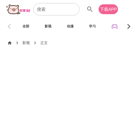
search
下载APP
chevron_left
chevron_right
sports_esports
全部
影视
动漫
学习
音乐
chevron_right
chevron_right
home
影视
正文