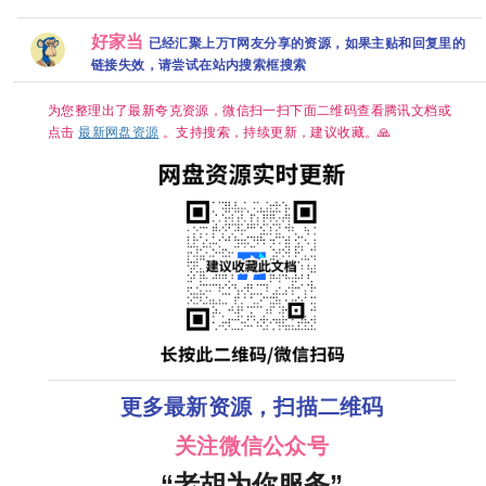
【1080P】
（铂金珍藏
爱情同性 刘竞
中字】【李知
【国语中字】
版）[5.9GB]
屿 熊艺文 国语
恩、边佑锡｜
【12集全】
中字 已更最新
喜剧/爱情】夸
好家当
已经汇聚上万T网友分享的资源，如果主贴和回复里的
【15.8G】
夸克
克
链接失效，请尝试在站内搜索框搜索
为您整理出了最新夸克资源，微信扫一扫下面二维码查看腾讯文档或
点击
最新网盘资源
。支持搜索，持续更新，建议收藏。🙏
更多最新资源，扫描二维码
关注微信公众号
“老胡为你服务”