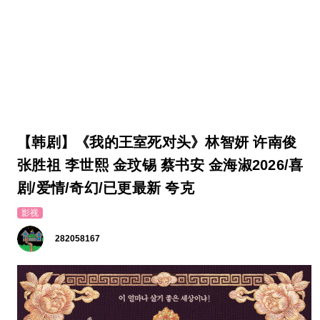
【韩剧】《我的王室死对头》林智妍 许南俊
张胜祖 李世熙 金玟锡 蔡书安 金海淑2026/喜
剧/爱情/奇幻/已更最新 夸克
影视
282058167