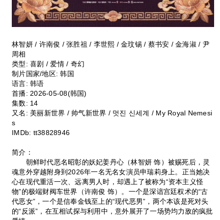
林智妍 / 许南俊 / 张胜祖 / 李世熙 / 金玟锡 / 蔡书安 / 金海淑 / 尹
周相
类型:
喜剧 / 爱情 / 奇幻
制片国家/地区:
韩国
语言:
韩语
首播:
2026-05-08(韩国)
集数:
14
又名:
美丽新世界 / 帅气新世界 / 멋진 신세계 / My Royal Nemesi
s
IMDb:
tt38828946
简介：
朝鲜时代恶名昭彰的妖妃姜丹心（林智妍 饰）被赐死后，灵
魂意外穿越附身到2026年一名无名女演员申瑞莉身上。正当她决
心在现代重活一次、远离男人时，却遇上了被称为“资本主义怪
物”的极端财阀车世界（许南俊 饰）。一个是深谙宫廷权术的“古
代恶女”，一个是信奉金钱至上的“现代恶男”，两个本该是死对头
的“反派”，在互相试探与利用中，意外展开了一场势均力敌的疯批