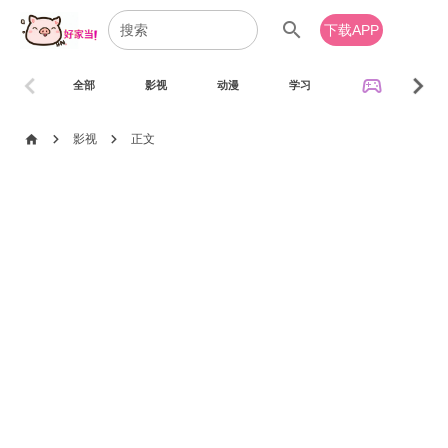
search
下载APP
chevron_left
chevron_right
sports_esports
全部
影视
动漫
学习
音乐
chevron_right
chevron_right
home
影视
正文