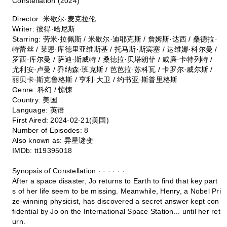
Constellation (2024)
Director: 米歇尔·麦克拉伦
Writer: 彼得·哈尼斯
Starring: 劳米·拉佩斯 / 米歇尔·迪耶克斯 / 詹姆斯·达西 / 桑德拉·
特蕾丝 / 莱恩·库德里亚维斯基 / 托马斯·斯宾塞 / 达维娜·科尔曼 /
罗西·库尔曼 / 萨迪·斯威特 / 桑德拉·贝塔朗菲 / 威廉·卡特列特 /
尤利安·卢曼 / 乔纳森·班克斯 / 芭芭拉·苏科瓦 / 卡罗尔·威尔斯 /
丽贝卡·斯克鲁格斯 / 亨利·大卫 / 约书亚·斯普里格斯
Genre: 科幻 / 惊悚
Country: 美国
Language: 英语
First Aired: 2024-02-21(美国)
Number of Episodes: 8
Also known as: 异星谜变
IMDb: tt19395018
Synopsis of Constellation · · · · · ·
After a space disaster, Jo returns to Earth to find that key part
s of her life seem to be missing. Meanwhile, Henry, a Nobel Pri
ze-winning physicist, has discovered a secret answer kept con
fidential by Jo on the International Space Station... until her ret
urn.