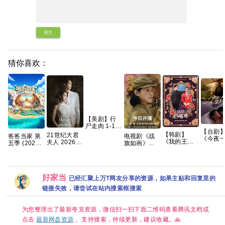
提交
猜你喜欢：
【美剧】行
尸走肉 1-11
【台剧
季 1080p 英
【韩剧】
21世纪大君
爸爸当家 第
电视剧《战
《今夜
语中字 255g
《我的王室
夫人 2026
五季 (2026)
旗如画》百
为爱鼓
死对头》林
韩剧 更09集
【更至0622
度云网盘
(2024)
智妍 许南俊
内嵌中字
期】[真人秀
1080P高清
【1080
张胜祖 李世
【夸克百度
亲子]【综
免费资源下
【国语
熙 金玟锡 蔡
网盘+】
艺】夸克网
载
字】【1
好家当
书安 金海淑
已经汇聚上万T网友分享的资源，如果主贴和回复里的
盘
全】
2026/喜剧/
【15.8
链接失效，请尝试在站内搜索框搜索
爱情/奇幻/已
更最新 夸克
为您整理出了最新夸克资源，微信扫一扫下面二维码查看腾讯文档或
点击
最新网盘资源
。支持搜索，持续更新，建议收藏。🙏