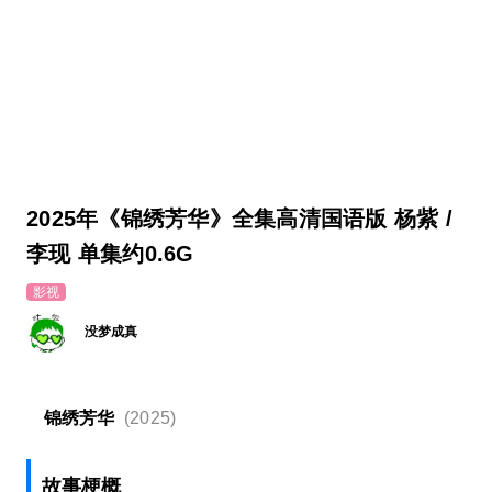
2025年《锦绣芳华》全集高清国语版 杨紫 /
李现 单集约0.6G
影视
没梦成真
锦绣芳华
(2025)
故事梗概