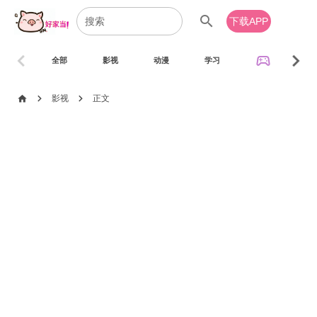
search
下载APP
chevron_left
chevron_right
sports_esports
全部
影视
动漫
学习
音乐
chevron_right
chevron_right
home
影视
正文