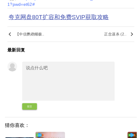
1?pwd=et62#
夸克网盘80T扩容和免费SVIP获取攻略
keyboard_arrow_left
keyboard_arrow_right
【中信鹦鹉螺极..
正念谋杀 (2..
最新回复
提交
猜你喜欢：