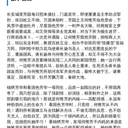
长安城里芳园每日熙来攘往，门庭若市，即便屡遭县主李幼贞掣
肘，依旧屹立不倒。万国来朝时，芳园之主何惟芳临危受命，于
风雪中盛放牡丹，尽显国色芳华，一时声名大噪。经商致富之梦
眼看就要成真，却又突闻母亲去世真相，对当下所为顿生迷茫，
行商前路未卜。一次意外遇险，让何惟芳豁然开朗，彻悟商人大
义，转以实业利民，教授百姓立业，创办平价医药馆“悟庸堂”造福
万民。同时暗中助力花鸟使蒋长扬与圣人，对抗意图造反的宁
王，重振国风。蒋长扬终与何惟芳心意互通，却又不得不为大业
而死。何惟芳决意要继续实现二人共同的家国理想，她一边行商
济民，一边暗中筹措兵马，欲助圣人卷土重来。生死关头蒋长扬
踏血而归，与何惟芳所助河东军并肩作战，最终大败宁王。诸事
落定，国泰民安，牡丹芳飘万里，春耕大地。
锦绣芳华和看国色芳华一母同生，品质一如既往的好，不用我再
夸了，我只想说说，除了强剧情，好演技，精美制作之外，这两
部剧吸引我的地方！那就是何惟芳的内核——高配得感，永远有
种勃勃向上的生命力！ 看国色芳华时，只觉得，何惟芳从不内
耗！遇到所有困难立马去找解决办法，不做无谓的反思，也不怨
天尤人，自怨自艾。因为我是一个很内耗的人，所以真的很吸引
我，也很想向她学习！ 看锦绣芳华，发现何惟芳不内耗的来源是
她被原生家庭养的很好，她是一个很高配得感的人，她始终爱自