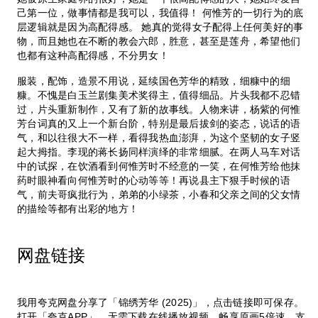
己第一位，做事情都是我可以，我值得！ 何惟芳的一切行为的底
层逻辑就是因为高配得感。 她真的觉得女子配得上任何美好的事
物，而且她也在不断的教会六郎，胜意，甚至是莲舟，希望他们
也都有这种高配得感，不分男女！
服装，配饰，造景不用说，延续国色芳华的精致，细糠中的细
糠。不愧是白玉兰剧集美术奖得主，值得细品。片头我都不忍错
过，片头重新制作，又有了新的故事线。人物来讲，杨紫的何惟
芳台词真的又上一个新台阶，特别是最后拔剑的姿态，说话的语
气，和以往很大不一样，看得我热血澎湃，为这个坚韧的女子竖
起大拇指。李现的蒋长扬同样演绎的非常细腻。在两人马车对话
中的试探，在饮酒看到何惟芳时不经意的一笑，在何惟芳给他抹
药时眼神看向何惟芳时的心动等等！再说县主下狠手时候的语
气，前夫哥疯批行为，弟弟的小绿茶，小春和父亲之间的父女情
的描绘等都有出彩的地方！
网盘链接
我用夸克网盘分享了「锦绣芳华 (2025)」，点击链接即可保存。
打开「夸克APP」，无需下载在线播放视频，畅享原画5倍速，支