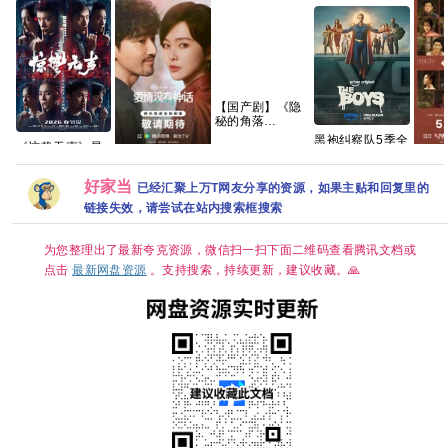
【国产剧】《隐
秘的角落
(2020)》【4K
黑袍纠察队5季全
《惊蛰无声》易
EDR】【国语中
系列 手慢无 【动
烊千玺 朱一龙 宋
字】【全12集】
爱情没有神话
主角 (
作科幻/喜剧犯
佳 雷佳音 杨幂
【66G】
(2026)更新中
臻彩-
罪】夸克
好家当
已经汇聚上万T网友分享的资源，如果主贴和回复里的
张译 刘诗诗
4k+1080P国语
益/刘
2026/剧情/犯
中字网盘资源
国语中
链接失效，请尝试在站内搜索框搜索
罪/4K电影 夸克
[0.9GB集]
1GB]
为您整理出了最新夸克资源，微信扫一扫下面二维码查看腾讯文档或
点击
最新网盘资源
。支持搜索，持续更新，建议收藏。🙏