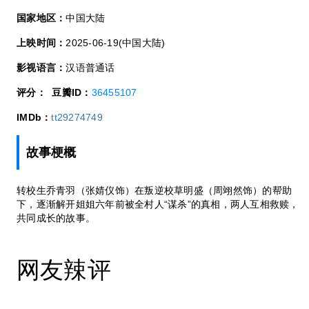
国家地区：
中国大陆
上映时间：
2025-06-19(中国大陆)
影视语言：
汉语普通话
评分：
豆瓣ID：
36455107
IMDb：
tt29274749
故事梗概
转校生乔青羽（张婧仪饰）在叛逆校草明盛（周翊然饰）的帮助
下，逐渐解开姐姐六年前被全村人“谋杀”的真相，两人互相救赎，
共同成长的故事。
网友辣评