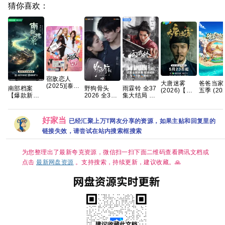
猜你喜欢：
宿敌恋人
大唐迷雾
爸爸当家
(2025)[泰剧]
雨霖铃 全37
南部档案
野狗骨头
(2026)【冯
五季 (202
[1080P.泰语
集大结局 4K
【爆款新剧
2026 全32
绍峰】4K
【更至06
中字网盘资
高码率 【夸
🔥手慢无】
集国语中字
60FPS
期】[真
源][0.8GB集]
克百度网盘
【共33集/4K
1080P高清
HiveWeb 简
亲子]【
+】
超清臻彩 DV
资源分享
体中文字幕/
艺】夸克
好家当
已经汇聚上万T网友分享的资源，如果主贴和回复里的
HDR】 【张
夸克/百度网
盘
新成、丁禹
链接失效，请尝试在站内搜索框搜索
盘资源【单
兮｜奇幻/冒
集0.6～
险】夸克
0.8GB】
为您整理出了最新夸克资源，微信扫一扫下面二维码查看腾讯文档或
点击
最新网盘资源
。支持搜索，持续更新，建议收藏。🙏