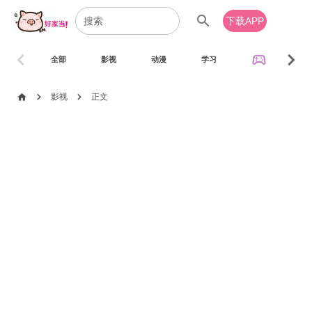
search
下载APP
chevron_left
chevron_right
sports_esports
全部
影视
动漫
学习
音乐
chevron_right
chevron_right
home
影视
正文