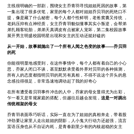
主线很明确的一部剧，围绕女主乔青羽寻找姐姐死因的故事，第
一集出现了很多伏笔，家里的每个人都对姐姐乔贝羽的死绝口不
提，像是藏了什么秘密，每个人都个性鲜明，老爸窝囊又传统 ，
老妈压抑有点神经质，女主乔青羽貌似懂事其实小叛逆，会帮弟
弟扎顾客轮胎，弟弟天真调皮有点被家人宠坏，第二集校园故事
展开男主明盛校园明星出现和女主的互动还挺好磕的
从一开始，故事就抛出了一个所有人闻之色变的故事——乔贝羽
的死
你能很明显地感受到，在这件事情中，每个人都有着自己的小心
思，乔家人闭口不谈，甚至默默承受着外界对贝羽的各种揣测，
所有人的态度都指明贝羽的死另有真相，不得不说这个开头的悬
念感拉得很足，非常迅速地调动起了我的好奇心
在所有遭受着贝羽事件冲击的人中，乔家的母女显得尤为出彩，
乍一看又是常规家庭的搭配，但越往后越会发现，
这是一对跳出
传统框架的母女
乔青羽表面乖巧听话，实际一直在为了姐姐的真相奔走，带着股
冲劲要让家里人走出姐姐的阴影，人小鬼大行动力还超强，流言
蜚语压身也从不自证内耗，是青春剧里少有的内核超稳的女主