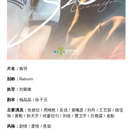
片名：
焕羽
别称：
Reborn
执导：
刘紫微
剧本：
钱晶晶 / 徐子元
主要演员：
张婧仪 / 周翊然 / 吴优 / 黄曦彦 / 刘丹 / 王艺荻 / 陈玺
旭 / 黄毅 / 孙天宇 / 何廖侣匀 / 刘孜 / 曹卫宇 / 吕晓霖 / 崔航
风格：
剧情 / 爱情 / 悬疑