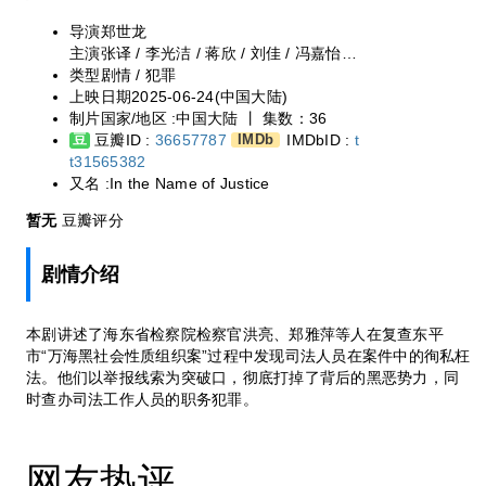
发现司法人员在案件中的徇私枉法。他们以举报
导演
郑世龙
线索为突破口，彻底打掉了背后的黑恶势力，同
主演
张译 / 李光洁 / 蒋欣 / 刘佳 / 冯嘉怡 /
时查办司法工作人员的职务犯罪。
丁勇岱 / 杨烁 / 施京明 / 王劲松 / 是安 / 任
类型
剧情 / 犯罪
重 / 郝平 / 白冰 / 董晴 / 徐梵溪 / 毛俊杰 /
上映日期
2025-06-24(中国大陆)
宋熹 / 赵煊 / 金泽灏 / 章煜奇 / 田昊 / 姬他
制片国家/地区 :
中国大陆 丨
集数：36
/ 颜世魁 / 林鹏 / 潘之琳 / 吴其江 / 赵梓冲 /
豆瓣ID :
36657787
IMDbID :
t
豆
IMDb
王艺荻 / 艾东 / 纪帅 / 孙强 / 宋楚炎 / 朱元
t31565382
浩 / 周劢劼 / 詹明君 / 黄义威 / 方晓莉 / 刘
又名 :
In the Name of Justice
冠成 / 陈创 / 张思潼
暂无
豆瓣评分
剧情介绍
本剧讲述了海东省检察院检察官洪亮、郑雅萍等人在复查东平
市“万海黑社会性质组织案”过程中发现司法人员在案件中的徇私枉
法。他们以举报线索为突破口，彻底打掉了背后的黑恶势力，同
时查办司法工作人员的职务犯罪。
网友热评