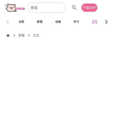
search
下载APP
chevron_left
chevron_right
sports_esports
全部
影视
动漫
学习
音乐
chevron_right
chevron_right
home
影视
正文