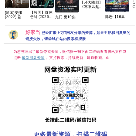
【环大陆剧】
【
《寒阳风起春
《
山境
山
【韩国】群体
[韩国]安娜
(2026)》
(2
군체 (2026)
除恶【16集
九门 更10集
(2022) 剧情
【1080P】
【1
动作 / 科幻 /
全/4K超清臻
热播好剧 4K
裴秀智 / 郑恩
【官中/外挂中
【
悬疑 / 惊悚 又
彩】手慢无 迷
高码【夸克百
彩 / 金俊翰 /
字/三无版】
字
名: 尸杀禁区
雾剧场，开年
度网盘+】
朴艺荣 又名:
好家当
【共16集】
【
已经汇聚上万T网友分享的资源，如果主贴和回复里的
(港) / 尸速禁
人性犯罪大剧
第二个安娜 /
区(台) 夸克 影
夸克
두 번째 안나 /
链接失效，请尝试在站内搜索框搜索
片讲述了因不
Anna 夸克
明感染事件而
被封锁的建筑
为您整理出了最新夸克资源，微信扫一扫下面二维码查看腾讯文档或
内，孤立无援
点击
最新网盘资源
。支持搜索，持续更新，建议收藏。🙏
的幸存者们对
抗以无法预测
形态进化的感
染者的故事。
更多最新资源，扫描二维码