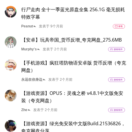
行尸走肉 全十一季蓝光原盘全集 256.1G 毫无损耗
特效字幕
reply
Peanut
发表于 9个月前
movie
影视
【安卓】玩具帝国_货币反增_夸克网盘_275.6MB
reply
Murphy's
发表于 2个月前
sports_esports
游戏/软件
【手机游戏】疯狂塔防物语安卓版 货币反增（夸克
网盘）
reply
永远在你身边
发表于 2个月前
sports_esports
游戏/软件
【游戏资源】OPUS：灵魂之桥 v4.8.1中文版免安
装（夸克网盘）
reply
Zhe
发表于 2个月前
sports_esports
游戏/软件
【游戏资源】绿光免安装中文版Build.21536826，
夸克网盘分享