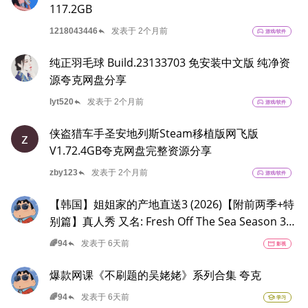
117.2GB
reply
1218043446
发表于 2个月前
sports_esports
游戏/软件
纯正羽毛球 Build.23133703 免安装中文版 纯净资
源夸克网盘分享
reply
lyt520
发表于 2个月前
sports_esports
游戏/软件
侠盗猎车手圣安地列斯Steam移植版网飞版
z
V1.72.4GB夸克网盘完整资源分享
reply
zby123
发表于 2个月前
sports_esports
游戏/软件
【韩国】姐姐家的产地直送3 (2026)【附前两季+特
别篇】真人秀 又名: Fresh Off The Sea Season 3
夸克
reply
🌈94
发表于 6天前
movie
影视
爆款网课《不刷题的吴姥姥》系列合集 夸克
reply
🌈94
发表于 6天前
school
学习