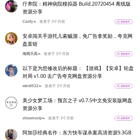
疗养院：精神病院模拟器 Build.20720454 离线版
资源分享
reply
Caofy
发表于 3个月前
sports_esports
游戏/软件
安卓闯关手游托儿索贼溜，免广告拿奖励，夸克网
盘直链
reply
海阔天高
发表于 3个月前
sports_esports
游戏/软件
以下是为您修改后的标题： 【游戏】【安卓】轮盘
对局 v1.00 去广告夸克网盘资源分享
reply
wkn0532
发表于 3个月前
sports_esports
游戏/软件
美少女梦工场：预言之子 v0.7.5中文免安装版网盘
资源分享
reply
zhoumovip
发表于 3个月前
sports_esports
游戏/软件
阿加莎经典名作：东方快车谋杀案高清资源9.3GB