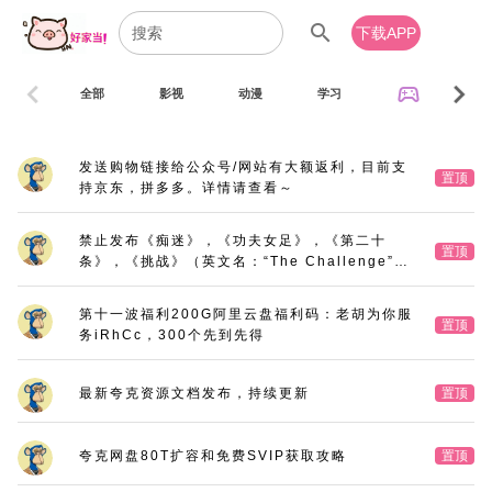
search
下载APP
chevron_left
chevron_right
sports_esports
全部
影视
动漫
学习
音乐
发送购物链接给公众号/网站有大额返利，目前支
置顶
持京东，拼多多。详情请查看～
禁止发布《痴迷》，《功夫女足》，《第二十
置顶
条》，《挑战》（英文名：“The Challenge”，
又名：《深空拯救者》），《三大队》电影版
第十一波福利200G阿里云盘福利码：老胡为你服
置顶
务iRhCc，300个先到先得
最新夸克资源文档发布，持续更新
置顶
夸克网盘80T扩容和免费SVIP获取攻略
置顶