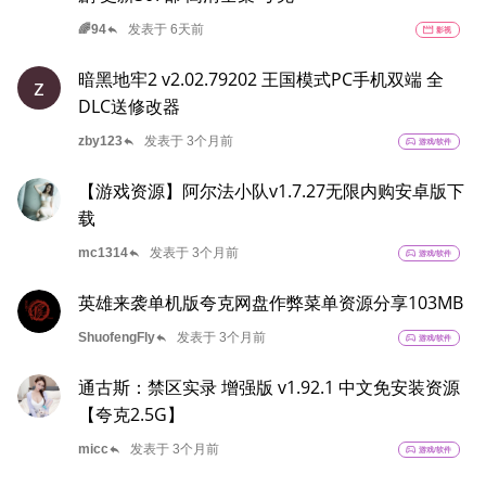
reply
🌈94
发表于 6天前
movie
影视
暗黑地牢2 v2.02.79202 王国模式PC手机双端 全
z
DLC送修改器
reply
zby123
发表于 3个月前
sports_esports
游戏/软件
【游戏资源】阿尔法小队v1.7.27无限内购安卓版下
载
reply
mc1314
发表于 3个月前
sports_esports
游戏/软件
英雄来袭单机版夸克网盘作弊菜单资源分享103MB
reply
ShuofengFly
发表于 3个月前
sports_esports
游戏/软件
通古斯：禁区实录 增强版 v1.92.1 中文免安装资源
【夸克2.5G】
reply
micc
发表于 3个月前
sports_esports
游戏/软件