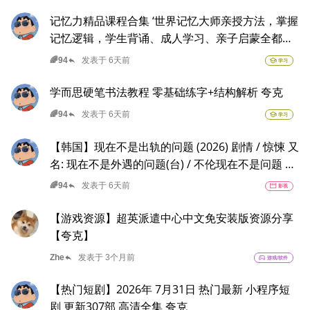
记忆力精品课程合集 ‘世界记忆大师亲授方法，掌握
记忆逻辑，学生背诵、成人学习、亲子启蒙全都适
用
reply
🌈94
发表于 6天前
school
学习
学而思硬笔书法教程 零基础练字+结构解析 ​​​夸克
reply
🌈94
发表于 6天前
school
学习
【韩国】现在不是出轨的问题 (2026) 剧情 / 惊悚 又
名: 现在不是外遇的问题(台) / 不伦现在不是问题 夸
克 以“贩卖幸福家庭形象”赚钱的网红夫妇，与他们
reply
🌈94
发表于 6天前
movie
影视
正陷入泥淖般离婚诉讼的医师邻居。
【游戏资源】超英派遣中心中文免安装版资源分享
【夸克】
reply
Zhe
发表于 3个月前
sports_esports
游戏/软件
【热门短剧】2026年 7月31日 热门最新 小程序短
剧 更新307部 高清全集 夸克