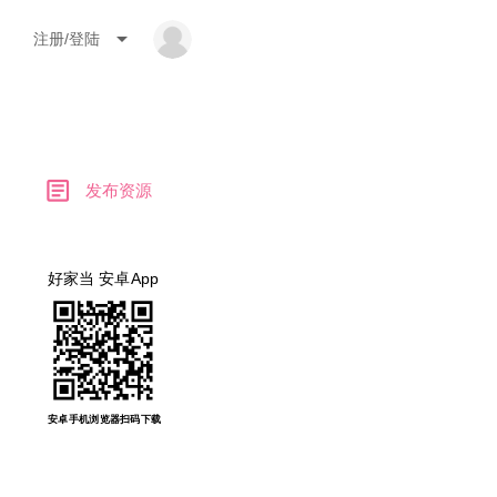
arrow_drop_down
注册/登陆
article
发布资源
好家当 安卓App
安卓手机浏览器扫码下载