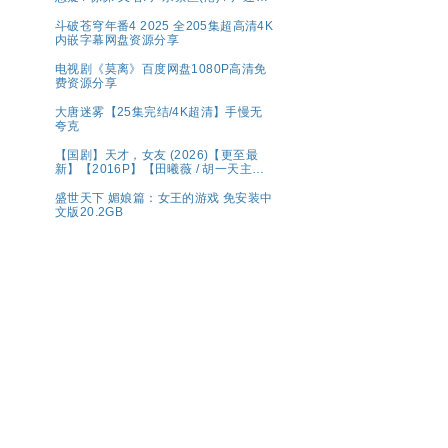
区(台) 夸克 影片讲述了因不明感染事件
而被封锁的建筑内，孤立无援的幸存者
斗破苍穹年番4 2025 全205集超高清4K
们对抗以无法预测形态进化的感染者的
内嵌字幕网盘资源分享
故事。
电视剧《莫离》百度网盘1080P高清免
费资源分享
大唐迷雾【25集完结/4K超清】手慢无
夸克
【国剧】天才，女友 (2026)【更至最
新】【2016P】【田曦薇 / 胡一天主
演】
盛世天下 媚娘篇：女王的游戏 免安装中
文版20.2GB