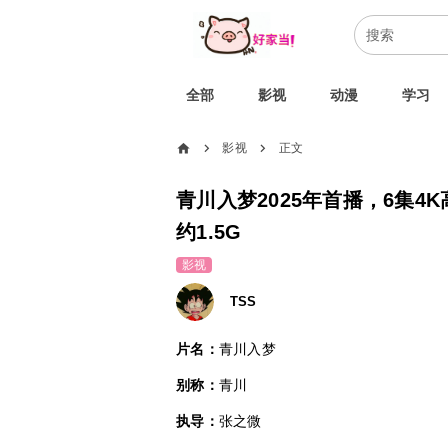
全部
影视
动漫
学习
home
影视
正文
chevron_right
chevron_right
青川入梦2025年首播，6集4
约1.5G
影视
TSS
片名：
青川入梦
别称：
青川
执导：
张之微