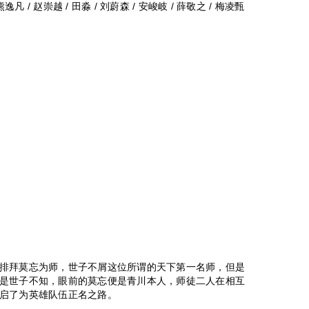
熊逸凡 / 赵崇越 / 田淼 / 刘蔚森 / 安峻岐 / 薛敬之 / 梅凌甄
排拜莫忘为师，世子不屑这位所谓的天下第一名师，但是
是世子不知，眼前的莫忘便是青川本人，师徒二人在相互
启了为英雄队伍正名之路。