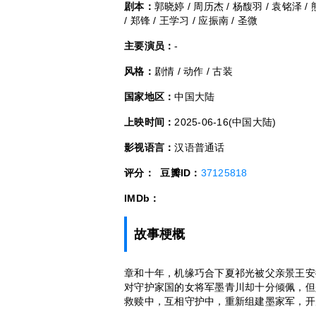
剧本：
郭晓婷 / 周历杰 / 杨馥羽 / 袁铭泽 / 
/ 郑锋 / 王学习 / 应振南 / 圣微
主要演员：
-
风格：
剧情 / 动作 / 古装
国家地区：
中国大陆
上映时间：
2025-06-16(中国大陆)
影视语言：
汉语普通话
评分：
豆瓣ID：
37125818
IMDb：
故事梗概
章和十年，机缘巧合下夏祁光被父亲景王安
对守护家国的女将军墨青川却十分倾佩，但
救赎中，互相守护中，重新组建墨家军，开