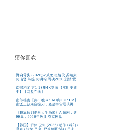
猜你喜欢
野狗骨头 (2026)宋威龙 张婧仪 梁靖康
何瑞贤 练练 何明翰 周铁2026/剧情/爱
情/4K资源更新中
南部档案 更1-18集4K资源 【实时更新
中】【网盘在线】
南部档案【共33集/4K 60帧HDR DV】
南派三叔亲自操刀，盗墓宇宙经典再现
💫水鬼望乡，离奇命案；绝命死局，冒
险启航🌊南洋谜局，诡影交错！连环猎
《我靠预判走向人生巅峰》AI短剧，共
杀，高能对决💥奇幻/冒险【张新成、丁
99集，2026年热播 夸克网盘
禹兮｜ 夸克【精选】
【韩国】群体 군체 (2026) 动作 / 科幻 /
悬疑 / 惊悚 又名: 尸杀禁区(港) / 尸速禁