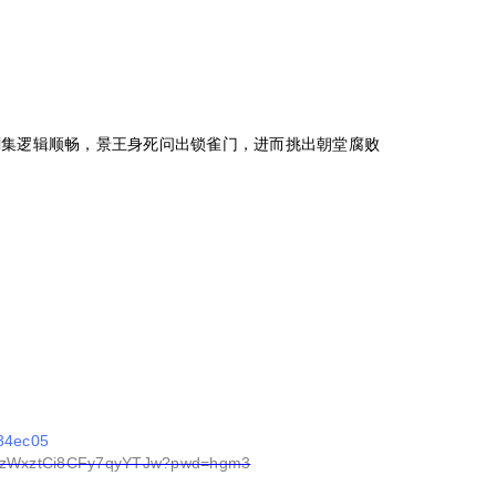
剧集逻辑顺畅，景王身死问出锁雀门，进而挑出朝堂腐败
534ec05
JeKzWxztCi8CFy7qyYTJw?pwd=hgm3