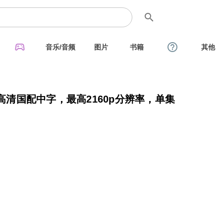
search
sports_esports
help_outline
音乐/音频
图片
书籍
其他
K高清国配中字，最高2160p分辨率，单集