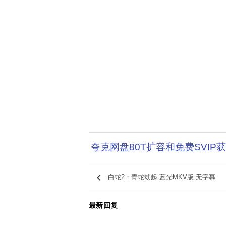
夸克网盘80T扩容和免费SVIP
keyboard_arrow_left
白蛇2：青蛇劫起 蓝光MKV版 无字幕
最新回复