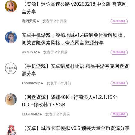
【资源】迷你高速公路 v20260218 中文版 夸克网
盘分享
reply
海阔天高
发表于 2个月前
sports_esports
游戏/软件
安卓手机游戏：餐瘾地城v1.4破解免付费解锁版，
闯关冒险像素风格，夸克网盘资源分享
reply
wkn0532
发表于 2个月前
sports_esports
游戏/软件
【手机游戏】安卓猎魔村物语 精品手游夸克网盘资
源分享
reply
zhoumovip
发表于 2个月前
sports_esports
游戏/软件
【网盘资源】战锤40K：行商浪人v1.2.1.19全
DLC+修改器 17.5GB
reply
LLGF4682
发表于 2个月前
sports_esports
游戏/软件
【安卓】城市卡车模拟 v0.5 预装大量金币资源分享