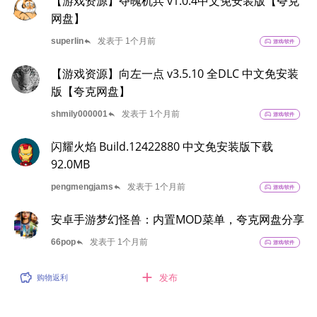
【游戏资源】夺魄机兵 v1.0.4中文免安装版【夸克
网盘】
reply
superlin
发表于 1个月前
sports_esports
游戏/软件
【游戏资源】向左一点 v3.5.10 全DLC 中文免安装
版【夸克网盘】
reply
shmily000001
发表于 1个月前
sports_esports
游戏/软件
闪耀火焰 Build.12422880 中文免安装版下载
92.0MB
reply
pengmengjams
发表于 1个月前
sports_esports
游戏/软件
安卓手游梦幻怪兽：内置MOD菜单，夸克网盘分享
reply
66pop
发表于 1个月前
sports_esports
游戏/软件
消逝的光芒2：人与仁之战重装上阵版 v1.21 全DLC
add
savings
发布
购物返利
单机联机 送修改器 中文免安装
reply
1218043446
发表于 1个月前
sports_esports
游戏/软件