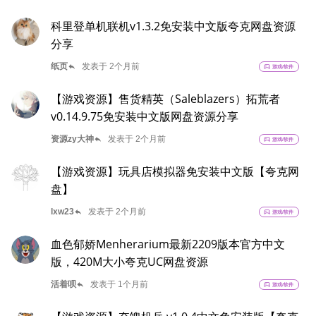
科里登单机联机v1.3.2免安装中文版夸克网盘资源
分享
reply
纸页
发表于 2个月前
sports_esports
游戏/软件
【游戏资源】售货精英（Saleblazers）拓荒者
v0.14.9.75免安装中文版网盘资源分享
reply
资源zy大神
发表于 2个月前
sports_esports
游戏/软件
【游戏资源】玩具店模拟器免安装中文版【夸克网
盘】
reply
lxw23
发表于 2个月前
sports_esports
游戏/软件
血色郁娇Menherarium最新2209版本官方中文
版，420M大小夸克UC网盘资源
reply
活着呗
发表于 1个月前
sports_esports
游戏/软件