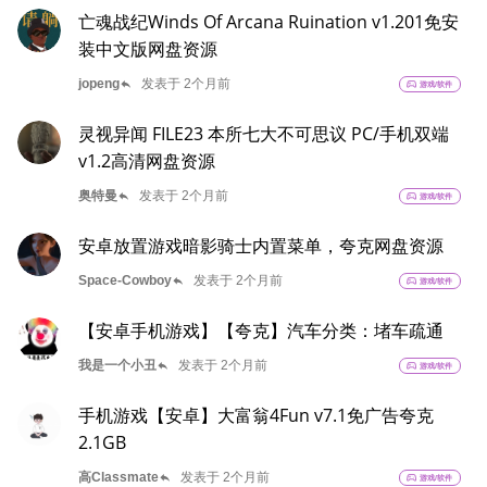
亡魂战纪Winds Of Arcana Ruination v1.201免安
装中文版网盘资源
reply
jopeng
发表于 2个月前
sports_esports
游戏/软件
灵视异闻 FILE23 本所七大不可思议 PC/手机双端
v1.2高清网盘资源
reply
奥特曼
发表于 2个月前
sports_esports
游戏/软件
安卓放置游戏暗影骑士内置菜单，夸克网盘资源
reply
Space-Cowboy
发表于 2个月前
sports_esports
游戏/软件
【安卓手机游戏】【夸克】汽车分类：堵车疏通
reply
我是一个小丑
发表于 2个月前
sports_esports
游戏/软件
手机游戏【安卓】大富翁4Fun v7.1免广告夸克
2.1GB
reply
高Classmate
发表于 2个月前
sports_esports
游戏/软件