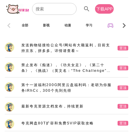
search
下载APP
chevron_left
chevron_right
sports_esports
全部
影视
动漫
学习
音乐
发送购物链接给公众号/网站有大额返利，目前支
置顶
持京东，拼多多。详情请查看～
禁止发布《痴迷》，《功夫女足》，《第二十
置顶
条》，《挑战》（英文名：“The Challenge”，
又名：《深空拯救者》），《三大队》电影版
第十一波福利200G阿里云盘福利码：老胡为你服
置顶
务iRhCc，300个先到先得
最新夸克资源文档发布，持续更新
置顶
夸克网盘80T扩容和免费SVIP获取攻略
置顶