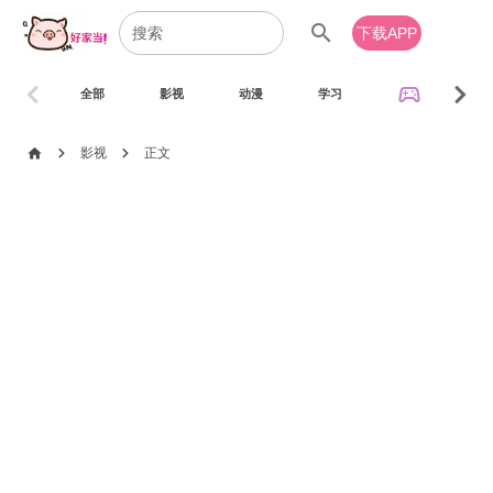
search
下载APP
chevron_left
chevron_right
sports_esports
全部
影视
动漫
学习
音乐
chevron_right
chevron_right
home
影视
正文