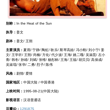
别称：
In the Heat of the Sun
执导：
姜文
剧本：
姜文/ 王朔
主要演员：
夏雨/ 宁静/ 陶虹/ 耿乐/ 斯琴高娃/ 冯小刚/ 刘小宁/ 姜
文/ 王学圻/ 王朔/ 尚楠/ 方化/ 代少波/ 王海/ 姚二嘎/ 吴淑昆/ 左小
青/ 韩冬/ 孙靖/ 刘斌/ 张维/ 杨彤林/ 王海/ 王福/ 胡贝贝/ 高保成/
吴淑琨/ 张华/ 二勇/ 烈子/ 陈伟
风格：
剧情/ 爱情
国家地区：
中国大陆 / 中国香港
上映时间：
1995-08-21(中国大陆)
影视语言：
汉语普通话
豆瓣ID：
1291875