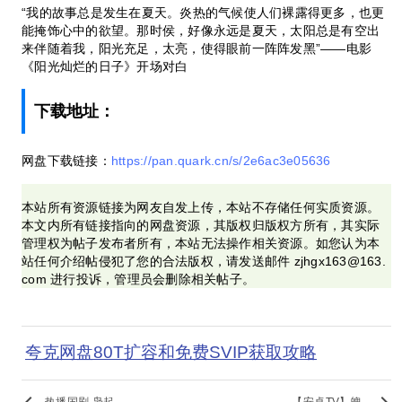
“我的故事总是发生在夏天。炎热的气候使人们裸露得更多，也更
能掩饰心中的欲望。那时侯，好像永远是夏天，太阳总是有空出
来伴随着我，阳光充足，太亮，使得眼前一阵阵发黑”——电影
《阳光灿烂的日子》开场对白
下载地址：
网盘下载链接：
https://pan.quark.cn/s/2e6ac3e05636
本站所有资源链接为网友自发上传，本站不存储任何实质资源。
本文内所有链接指向的网盘资源，其版权归版权方所有，其实际
管理权为帖子发布者所有，本站无法操作相关资源。如您认为本
站任何介绍帖侵犯了您的合法版权，请发送邮件 zjhgx163@163.
com 进行投诉，管理员会删除相关帖子。
夸克网盘80T扩容和免费SVIP获取攻略
keyboard_arrow_left
keyboard_arrow_right
热播国剧 枭起..
【安卓TV】魄..