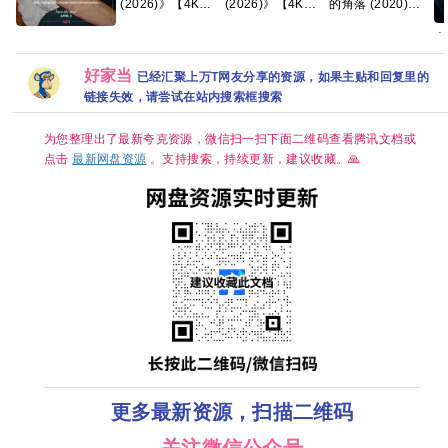
(2026)》【4K
(2026)》【4K】
的角落 (2020)》
HDR&DV杜比】
【国语中字】【夸
【4K EDR】【国
【国语中字】
克/百度】
语中字】【全12
大
爱情抓马 2026 高
【32集全】
集】【66G】
【
分 爱情 【正式
【310G】【夸克/
6
版】 内嵌官中
好家当
百度】
已经汇聚上万T网友分享的资源，如果主贴和回复里的
简
克
链接失效，请尝试在站内搜索框搜索
【
0
为您整理出了最新夸克资源，微信扫一扫下面二维码查看腾讯文档或
点击
最新网盘资源
。支持搜索，持续更新，建议收藏。🙏
更多最新资源，扫描二维码
关注微信公众号