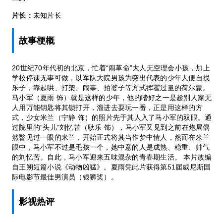
片长：
未知片长
故事梗概
20世纪70年代初的北京，忙着“闹革命”大人无空理会小孩，加上
学校停课无事可做，以军队大院男孩为突出代表的少年人便自找
乐子，靠起哄、打架、闹事、拍婆子等方式挥霍过量的荷尔蒙。
马小军（夏雨 饰）就是这样的少年，他的嗜好之一是趁别人家无
人用万能钥匙将其锁打开，溜进去耍玩一番，正是用这样的方
式，少女米兰（宁静 饰）的照片先于其人入了马小军的双眼。通
过院里的“头儿”刘忆苦（耿乐 饰），马小军又见到之前在炮局偶
然瞥见过一眼的米兰，开始正式将其当作梦中情人，然而在米兰
眼中，马小军不过是毛孩一个，她中意的人是成熟、稳重、帅气
的刘忆苦。自此，马小军迎来五味混杂的青春期生活。 本片改编
自王朔短篇小说《动物凶猛》。夏雨凭此片获得第51届威尼斯国
际电影节最佳男演员（银狮奖）。
影视热评