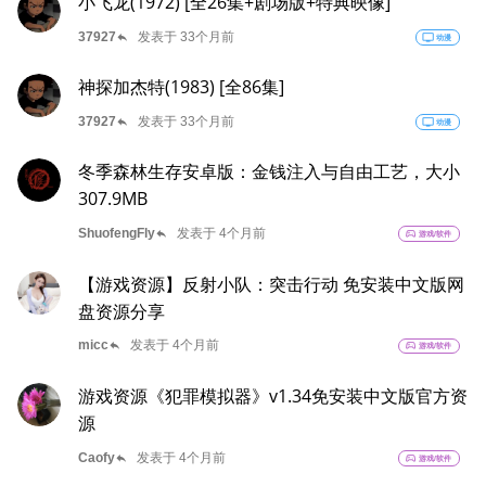
小飞龙(1972) [全26集+剧场版+特典映像]
reply
37927
发表于 33个月前
tv
动漫
神探加杰特(1983) [全86集]
reply
37927
发表于 33个月前
tv
动漫
冬季森林生存安卓版：金钱注入与自由工艺，大小
307.9MB
reply
ShuofengFly
发表于 4个月前
sports_esports
游戏/软件
【游戏资源】反射小队：突击行动 免安装中文版网
盘资源分享
reply
micc
发表于 4个月前
sports_esports
游戏/软件
游戏资源《犯罪模拟器》v1.34免安装中文版官方资
源
reply
Caofy
发表于 4个月前
sports_esports
游戏/软件