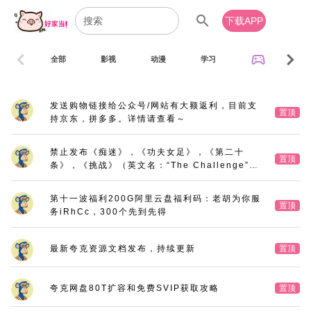
search
下载APP
chevron_left
chevron_right
sports_esports
全部
影视
动漫
学习
音乐
发送购物链接给公众号/网站有大额返利，目前支
置顶
持京东，拼多多。详情请查看～
禁止发布《痴迷》，《功夫女足》，《第二十
置顶
条》，《挑战》（英文名：“The Challenge”，
又名：《深空拯救者》），《三大队》电影版
第十一波福利200G阿里云盘福利码：老胡为你服
置顶
务iRhCc，300个先到先得
最新夸克资源文档发布，持续更新
置顶
夸克网盘80T扩容和免费SVIP获取攻略
置顶