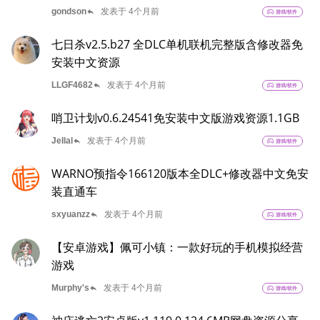
reply
gondson
发表于 4个月前
sports_esports
游戏/软件
七日杀v2.5.b27 全DLC单机联机完整版含修改器免
安装中文资源
reply
LLGF4682
发表于 4个月前
sports_esports
游戏/软件
哨卫计划v0.6.24541免安装中文版游戏资源1.1GB
reply
Jellal
发表于 4个月前
sports_esports
游戏/软件
WARNO预指令166120版本全DLC+修改器中文免安
装直通车
reply
sxyuanzz
发表于 4个月前
sports_esports
游戏/软件
【安卓游戏】佩可小镇：一款好玩的手机模拟经营
游戏
reply
Murphy's
发表于 4个月前
sports_esports
游戏/软件