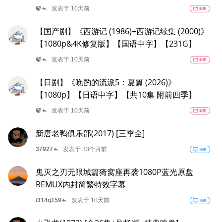
reply
🍃
发表于 10天前
movie
影视
【国产剧】《西游记‎ (1986)+西游记续集‎ (2000)》
【1080p&4K修复版】【国语中字】【231G】
reply
🍃
发表于 10天前
movie
影视
【日剧】《晚酌的流派5：夏篇 (2026)》
【1080p】【日语中字】【共10集 附前四季】
reply
🍃
发表于 10天前
movie
影视
新唐老鸭俱乐部(2017) [三季全]
reply
37927
发表于 33个月前
tv
动漫
鬼灭之刃无限城篇猗窝座再袭1080P蓝光原盘
REMUX内封简繁特效字幕
reply
i314q159
发表于 10天前
tv
动漫