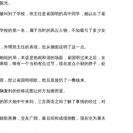
眼光。
被叫到了学校，班主任是崔国明的高中同学，她认出了崔
学校的第一名，属于当时的风云人物，不知吸引了多少女
，外甥班主任的表现，也从侧面说明了这一点。
炮组的局，本该是热闹和谐的场面，崔国明过来之后，女
寒暄，唯有一个当初有点过节，现在发点小财的胖子，处
茬，想让崔国明唱歌，然后直接扔了一叠钱来。
辆夏利的价格试图让对方知难而退。
的郭大炮中午来到，三言两语之间了解了事情的经过，对
能歌善舞，交友广阔，最后却和成绩倒数，现在沦为屠夫