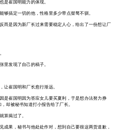
也是崔国明能力的体现。
能够搞定一切的他，性格里多少带点桀骜不驯。
反而是因为新厂长过来需要稳定人心，给出了一份想让厂
。
张里发现了自己的稿子。
，让崔国明和厂长愈行渐远。
因是崔国明因为答应女儿要买夏利，于是想办法努力挣
加，却被秘书知道打小报告给了厂长。
就算揭过了。
见成果，秘书与他处处作对，想到自己要很这两货道歉，