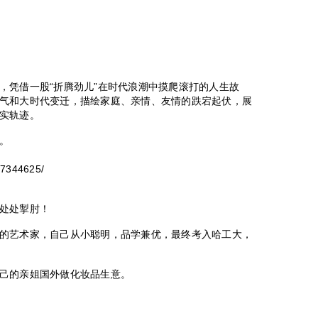
，凭借一股“折腾劲儿”在时代浪潮中摸爬滚打的人生故
气和大时代变迁，描绘家庭、亲情、友情的跌宕起伏，展
实轨迹。
。
17344625/
处处掣肘！
的艺术家，自己从小聪明，品学兼优，最终考入哈工大，
己的亲姐国外做化妆品生意。
。