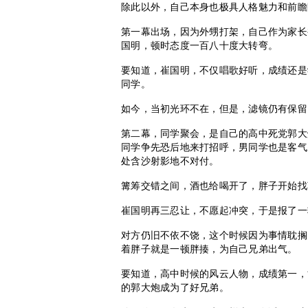
除此以外，自己本身也极具人格魅力和前瞻
第一幕出场，因为外甥打架，自己作为家长
国明，顿时态度一百八十度大转弯。
要知道，崔国明，不仅唱歌好听，成绩还是
同学。
如今，当初光环不在，但是，滤镜仍有保留
第二幕，同学聚会，是自己的高中死党郭大
同学争先恐后地来打招呼，男同学也是客气
处含沙射影地不对付。
篝筹交错之间，酒也给喝开了，胖子开始找
崔国明再三忍让，不愿起冲突，于是报了一
对方仍旧不依不饶，这个时候因为事情耽搁
着胖子就是一顿胖揍，为自己兄弟出气。
要知道，高中时候的风云人物，成绩第一，
的郭大炮成为了好兄弟。