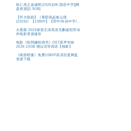
更最新 夸克
狄仁杰之血谜棺(2026)[4K.国语中字][网
盘资源][1.5GB]
【环大陆剧】《寒阳风起春山境
(2026)》【1080P】【官中/外挂中字/三
无版】【共16集】
火遮眼 2026谢苗主演高清无删减犯罪动
作电影资源速存
电影《给阿嬷的情书》OST原声专辑
2026 23GB 潮汕话等四语【独家】
《南部档案》免费1080P高清百度网盘
资源下载