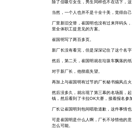
除了信吸引女生，男生同样也不在话下，这
当然，一个人也并不是十全十美，觉得自己
厂里新旧交替，崔国明也没有过来拜码头，
里全体职工提意见的方案。
崔国明写了两百多页。
新厂长没有看完，但是深深记住了这个名字
然后，第二天，崔国明就在垃圾车飘落的纸
对于新厂长，他彻底失望。
再加上与崔国明有过节的厂长秘书煽风点火
然后没多久，就出现了第三幕的名场面，起
钱，然后看到了卡拉OK大赛，接着报名参
厂长让崔国明到包间唱歌道歉，这件事情也
可是崔国明是什么人啊，厂长不珍惜他的意
怎么可能。