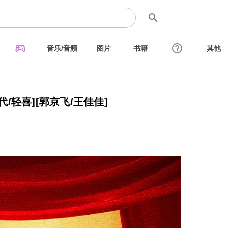
search
sports_esports
help_outline
音乐/音频
图片
书籍
其他
[年代/轻喜][郭京飞/王佳佳]