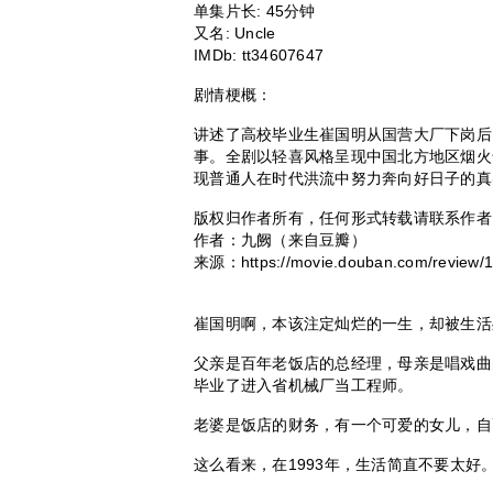
单集片长:
45分钟
又名:
Uncle
IMDb:
tt34607647
剧情梗概：
讲述了高校毕业生崔国明从国营大厂下岗后
事。全剧以轻喜风格呈现中国北方地区烟火
现普通人在时代洪流中努力奔向好日子的真
版权归作者所有，任何形式转载请联系作者
作者：九阙（来自豆瓣）
来源：https://movie.douban.com/review/
崔国明啊，本该注定灿烂的一生，却被生活
父亲是百年老饭店的总经理，母亲是唱戏曲
毕业了进入省机械厂当工程师。
老婆是饭店的财务，有一个可爱的女儿，自
这么看来，在1993年，生活简直不要太好