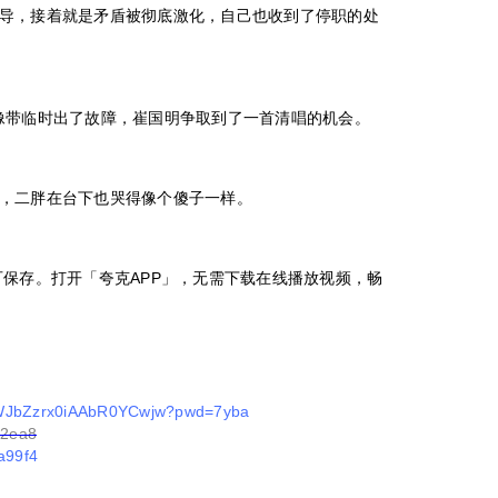
导，接着就是矛盾被彻底激化，自己也收到了停职的处
像带临时出了故障，崔国明争取到了一首清唱的机会。
，二胖在台下也哭得像个傻子一样。
可保存。打开「夸克APP」，无需下载在线播放视频，畅
wgWJbZzrx0iAAbR0YCwjw?pwd=7yba
a2ea8
ea99f4