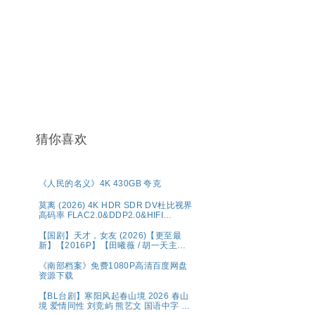
猜你喜欢
《人民的名义》4K 430GB 夸克
莫离‎ (2026) 4K HDR SDR DV杜比视界
高码率 FLAC2.0&DDP2.0&HIFI
5Audio 简中字幕 白鹿/丞磊【单集1～
6GB】
【国剧】天才，女友 (2026)【更至最
新】【2016P】【田曦薇 / 胡一天主
演】
《南部档案》免费1080P高清百度网盘
资源下载
【BL台剧】寒阳风起春山境 2026 春山
境 爱情同性 刘竞屿 熊艺文 国语中字 已