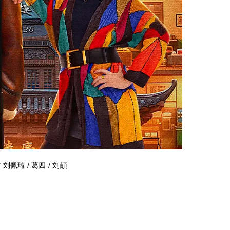
 刘佩琦 / 葛四 / 刘頔