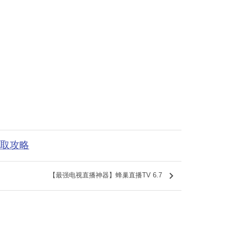
获取攻略
keyboard_arrow_right
【最强电视直播神器】蜂巢直播TV 6.7