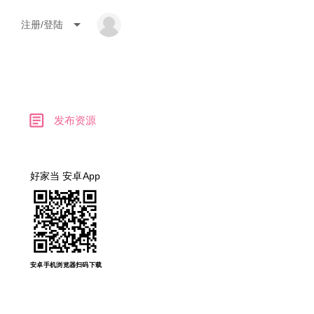
arrow_drop_down
注册/登陆
article
发布资源
好家当 安卓App
安卓手机浏览器扫码下载