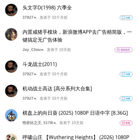
头文字D(1998) 六季全
reply
37927
发表于 33个月前
tv
动漫
内置咸猪手模块，新浪微博APP去广告精简版，一
键搞定无广告体验
reply
Jay_Chou
发表于 10天前
sports_esports
游戏/软件
斗龙战士(2011)
reply
37927
发表于 33个月前
tv
动漫
机动战士高达 [高分系列大合集]
reply
37927
发表于 33个月前
tv
动漫
棋盘上的向日葵 (2025) 1080P 日语中字 [8.36G]
reply
性价比之王_517l6
发表于 10天前
movie
影视
呼啸山庄 【Wuthering Heights】 (2026) 1080P