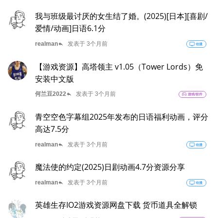
我与班级最讨厌的女生结了婚。(2025)[日本][喜剧/
爱情/动画]日语6.1分
reply
realman
发表于 3个月前
tv
动漫
【游戏资源】高塔领主 v1.05（Tower Lords）免
安装中文版
reply
何兰豆2022
发表于 3个月前
sports_esports
游戏/软件
青空空色字幕组2025年发布的日语福利动画，评分
高达7.5分
reply
realman
发表于 3个月前
tv
动漫
魔法使的约定(2025)日剧动画4.7分资源分享
reply
realman
发表于 3个月前
tv
动漫
英雄生存IO2游戏资源网盘下载 货币道具全解锁