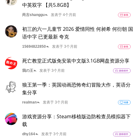
中英双字 【共5.8GB】
reply
尚古shanggu
发表于 4个月前
movie
影视
初三的六一儿童节 2026 爱情同性 何昶希 何衍朝 国
语中字 已更最新 夸克
reply
15694822850
发表于 3个月前
movie
影视
死亡教堂正式版免安装中文版3.1GB网盘资源分享
reply
我の王
发表于 3个月前
sports_esports
游戏/软件
狼王第一季：英国动画恐怖奇幻冒险大作，英语分
集分享
reply
realman
发表于 3个月前
tv
动漫
游戏资源分享：Steam移植版边防检查员模拟器下
载
reply
dhy164
发表于 3个月前
sports_esports
游戏/软件