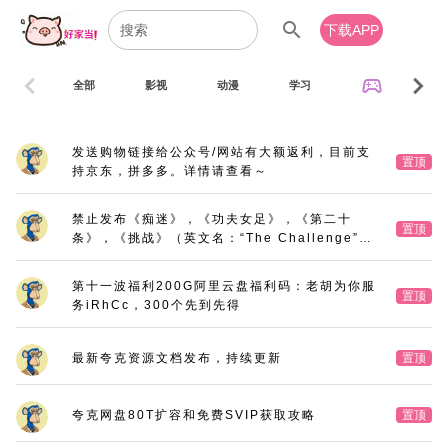
search
下载APP
chevron_left
chevron_right
sports_esports
全部
影视
动漫
学习
音乐
发送购物链接给公众号/网站有大额返利，目前支
置顶
持京东，拼多多。详情请查看～
禁止发布《痴迷》，《功夫女足》，《第二十
置顶
条》，《挑战》（英文名：“The Challenge”，
又名：《深空拯救者》），《三大队》电影版
第十一波福利200G阿里云盘福利码：老胡为你服
置顶
务iRhCc，300个先到先得
最新夸克资源文档发布，持续更新
置顶
夸克网盘80T扩容和免费SVIP获取攻略
置顶