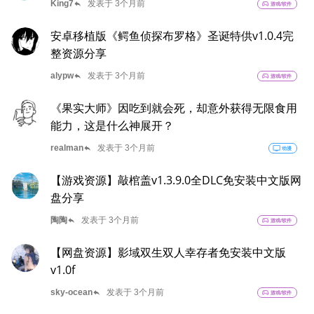
reply
King7
发表于 3个月前
sports_esports
游戏/软件
安卓移植版《鳄鱼侦探布罗格》圣诞特供v1.0.4完
整资源分享
reply
alypw
发表于 3个月前
sports_esports
游戏/软件
《果实大师》因吃到就会死，却意外获得无限食用
能力，这是什么神展开？
reply
realman
发表于 3个月前
tv
动漫
【游戏资源】敲棺盖v1.3.9.0全DLC免安装中文版网
盘分享
reply
陶陶
发表于 3个月前
sports_esports
游戏/软件
【网盘资源】影域双生双人幸存者免安装中文版
v1.0f
reply
sky-ocean
发表于 3个月前
sports_esports
游戏/软件