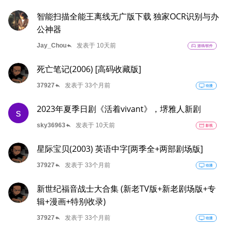
智能扫描全能王离线无广版下载 独家OCR识别与办
公神器
reply
Jay_Chou
发表于 10天前
sports_esports
游戏/软件
死亡笔记(2006) [高码收藏版]
reply
37927
发表于 33个月前
tv
动漫
2023年夏季日剧《活着vivant》，堺雅人新剧
s
reply
sky36963
发表于 10天前
movie
影视
星际宝贝(2003) 英语中字[两季全+两部剧场版]
reply
37927
发表于 33个月前
tv
动漫
新世纪福音战士大合集 (新老TV版+新老剧场版+专
辑+漫画+特别收录)
reply
37927
发表于 33个月前
tv
动漫