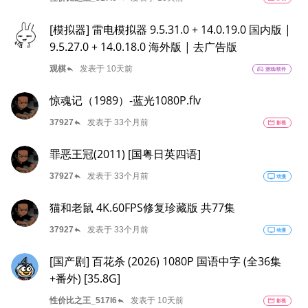
[模拟器] 雷电模拟器 9.5.31.0 + 14.0.19.0 国内版 |
9.5.27.0 + 14.0.18.0 海外版 | 去广告版
reply
观棋
发表于 10天前
sports_esports
游戏/软件
惊魂记（1989）-蓝光1080P.flv
reply
37927
发表于 33个月前
movie
影视
罪恶王冠(2011) [国粤日英四语]
reply
37927
发表于 33个月前
tv
动漫
猫和老鼠 4K.60FPS修复珍藏版 共77集
reply
37927
发表于 33个月前
tv
动漫
[国产剧] 百花杀 (2026) 1080P 国语中字 (全36集
+番外) [35.8G]
reply
性价比之王_517l6
发表于 10天前
movie
影视