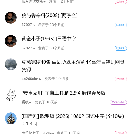
reply
蓝月亮洗衣液
发表于 2个月前
movie
影视
狼与香辛料(2008) [两季全]
reply
37927
发表于 33个月前
tv
动漫
黄金小子(1995) [日语中字]
reply
37927
发表于 33个月前
tv
动漫
莫离完结40集 白鹿丞磊主演的4K高清古装剧网盘
资源
reply
sn246ake
发表于 1个月前
movie
影视
[安卓应用] 宇宙工具箱 2.9.4 解锁会员版
reply
观棋
发表于 10天前
sports_esports
游戏/软件
[国产剧] 聪明镇 (2026) 1080P 国语中字 (全10集)
[21.3G]
reply
性价比之王_517l6
发表于 10天前
movie
影视