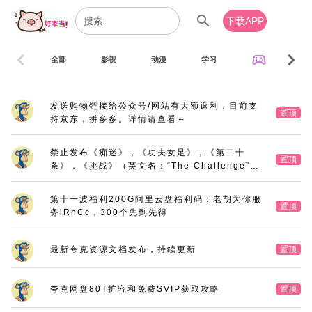
search
下载APP
chevron_left
chevron_right
sports_esports
全部
影视
动漫
学习
音乐
发送购物链接给公众号/网站有大额返利，目前支
置顶
持京东，拼多多。详情请查看～
禁止发布《痴迷》，《功夫女足》，《第二十
置顶
条》，《挑战》（英文名：“The Challenge”，
又名：《深空拯救者》），《三大队》电影版
第十一波福利200G阿里云盘福利码：老胡为你服
置顶
务iRhCc，300个先到先得
最新夸克资源文档发布，持续更新
置顶
夸克网盘80T扩容和免费SVIP获取攻略
置顶