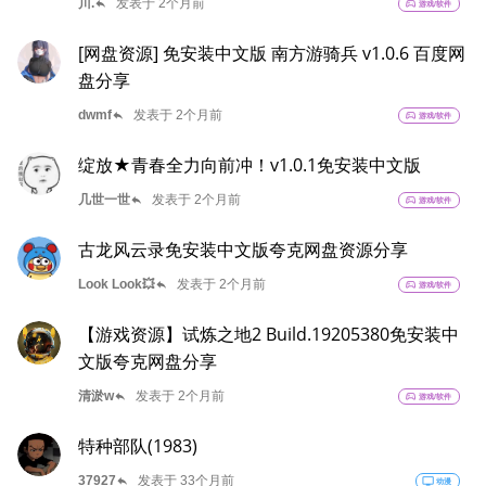
reply
川.
发表于 2个月前
sports_esports
游戏/软件
[网盘资源] 免安装中文版 南方游骑兵 v1.0.6 百度网
盘分享
reply
dwmf
发表于 2个月前
sports_esports
游戏/软件
绽放★青春全力向前冲！v1.0.1免安装中文版
reply
几世一世
发表于 2个月前
sports_esports
游戏/软件
古龙风云录免安装中文版夸克网盘资源分享
reply
Look Look💥
发表于 2个月前
sports_esports
游戏/软件
【游戏资源】试炼之地2 Build.19205380免安装中
文版夸克网盘分享
reply
清淤w
发表于 2个月前
sports_esports
游戏/软件
特种部队(1983)
reply
37927
发表于 33个月前
tv
动漫