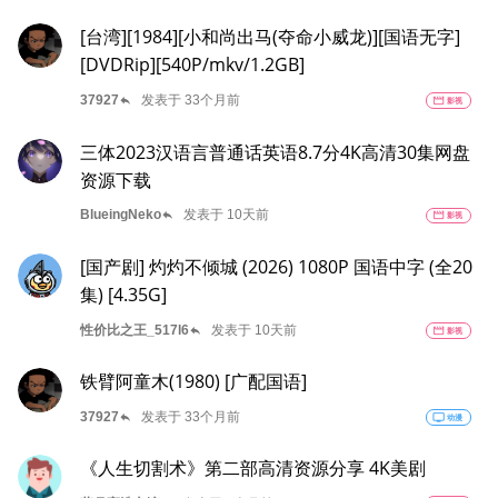
[台湾][1984][小和尚出马(夺命小威龙)][国语无字]
[DVDRip][540P/mkv/1.2GB]
reply
37927
发表于 33个月前
movie
影视
三体2023汉语言普通话英语8.7分4K高清30集网盘
资源下载
reply
BlueingNeko
发表于 10天前
movie
影视
[国产剧] 灼灼不倾城 (2026) 1080P 国语中字 (全20
集) [4.35G]
reply
性价比之王_517l6
发表于 10天前
movie
影视
铁臂阿童木(1980) [广配国语]
reply
37927
发表于 33个月前
tv
动漫
《人生切割术》第二部高清资源分享 4K美剧