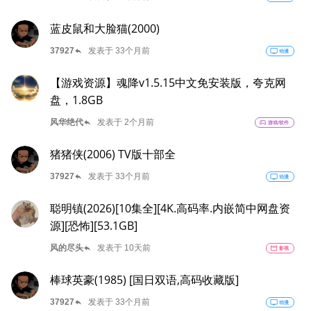
蓝皮鼠和大脸猫(2000)
reply
37927
发表于 33个月前
tv
动漫
【游戏资源】魂降v1.5.15中文免安装版，夸克网
盘，1.8GB
reply
风华绝代
发表于 2个月前
sports_esports
游戏/软件
猪猪侠(2006) TV版十部全
reply
37927
发表于 33个月前
tv
动漫
聪明镇(2026)[10集全][4K.高码率.内嵌简中网盘资
源][恐怖][53.1GB]
reply
风的尽头
发表于 10天前
movie
影视
棒球英豪(1985) [国日双语,高码收藏版]
reply
37927
发表于 33个月前
tv
动漫