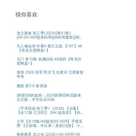
猜你喜欢
龙之家族 第三季(2026)[更01集]
[4K.DV.HDR][高码率][内封简繁英][附1-
2季][8GB集]
凡人修仙传 年番4 慕兰之战 【181】4K
【夸克百度网盘+】
九门 更10集 热播好剧 4K高码【夸克百
度网盘+】
迷墙 2026 犯罪 郭京飞 任素汐 已更最新
夸克
翘楚 更5-6 集资源
[韩影]你的血肉：2026惊悚恐怖流媒体
正式版，中字自压3GB
《咒术回战 第三季》 (2026) 【合集】
【全12集 已完结】【4K 超高清】【内
置中文字幕】（1.2G/集 共133.4G）
【附1-2季+系列】夸克
小芳【共18集/4K超清DV HDR】手慢无
🈲 【王影璐、辛云来｜喜剧/治愈】 小
芳出嫁，鸡飞狗跳🤣 央八黄金档欢喜开
播🥳 带球相亲，啼笑皆非😂 生而自由，
铁拳教育 참교육 (2026) [4K-HDR] [内