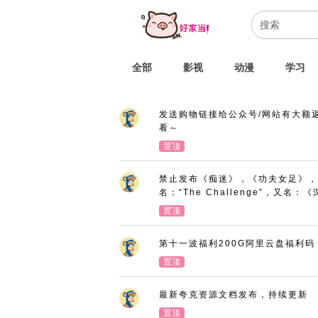
全部
影视
动漫
学习
发送购物链接给公众号/网站有大额
看～
置顶
禁止发布《痴迷》，《功夫女足》，
名：“The Challenge”，又
置顶
第十一波福利200G阿里云盘福利码
置顶
最新夸克资源文档发布，持续更新
置顶