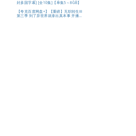
活出潇洒💫 婚姻不是人生的必选项，幸
封多国字幕] [全10集]【单集5～8GB】
福才是💕 夸克
【夸克百度网盘+】【重磅】无职转生Ⅲ
第三季 到了异世界就拿出真本事 开播2
集