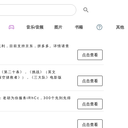
search
sports_esports
help_outline
音乐/音频
图片
书籍
其他
返利，目前支持京东，拼多多。详情请查
点击查看
《第二十条》，《挑战》（英文
名：《深空拯救者》），《三大队》电影版
点击查看
：老胡为你服务iRhCc，300个先到先得
点击查看
点击查看