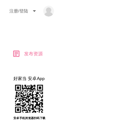
arrow_drop_down
注册/登陆
article
发布资源
好家当 安卓App
安卓手机浏览器扫码下载