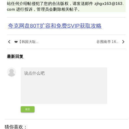
站任何介绍帖侵犯了您的合法版权，请发送邮件 zjhgx163@163.
com 进行投诉，管理员会删除相关帖子。
夸克网盘80T扩容和免费SVIP获取攻略
keyboard_arrow_left
keyboard_arrow_right
❤️【韩国大耻..
谷围南亭 16..
最新回复
提交
猜你喜欢：