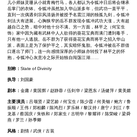
儿小师妹灵珊从小就青梅竹马，各人都认为令狐冲日后将会继承
岳掌门的衣钵。令狐冲虽然加入华山派多年，但武功一直平平，
直到一次偶遇剑宗风清扬并被授予名震江湖的独孤九剑，令狐冲
剑法大有进展。心胸狭窄的岳不群发现令狐冲武功大涨，大有超
越自己之势，暗中对他十分不满。另一方面，林平之（何宝生
饰）家中因为藏有武林中人人欲得的葵花宝典而满门遭到毒手，
只有他一人逃脱。岳不群为了获得葵花宝典而将平之招入华山
派，表面上是为了保护平之，其实暗怀鬼胎。令狐冲被岳不群借
口逐出了师门，连一向感情深厚的小师妹亦转投了林平之的怀
抱，令狐冲心灰意冷之际开始独自闯荡江湖……
别称：
State of Divinity
执导：
刘国豪
剧本：
金庸 / 黄国辉 / 赵静蓉 / 伍剑华 / 梁恩东 / 汤健萍 / 黄美嫦
主要演员：
吕颂贤 / 梁艺龄 / 何宝生 / 陈少霞 / 何美钿 / 鲍方 / 鲁
振顺 / 王伟 / 郑柏麟 / 陈鸿烈 / 罗乐林 / 黎汉持 / 唐宁 / 刘江 / 李
龙基 / 蔡国庆 / 朱铁和 / 郑家生 / 古明华 / 黎耀祥 / 陈荣峻 / 梁舜
燕 / 罗兰 / 孙季卿
风格：
剧情 / 武侠 / 古装