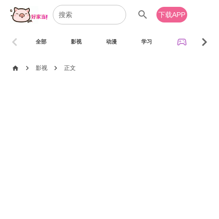
search
下载APP
chevron_left
chevron_right
sports_esports
全部
影视
动漫
学习
音乐
chevron_right
chevron_right
home
影视
正文