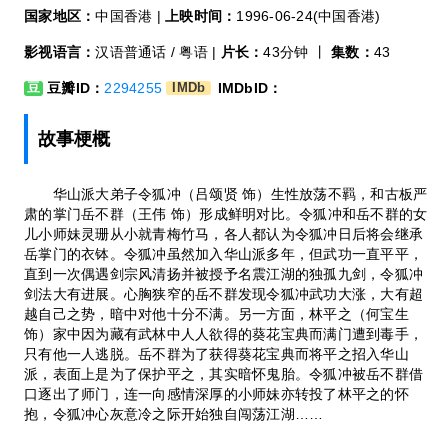
国家地区：
中国香港 |
上映时间：
1996-06-24(中国香港)
影视语言：
汉语普通话 / 粤语 |
片长：
43分钟 丨
集数：
43
豆瓣ID：
2294255
IMDbID：
豆
IMDb
故事梗概
华山派大弟子令狐冲（吕颂贤 饰）生性放荡不羁，和古板严
肃的掌门岳不群（王伟 饰）形成鲜明对比。令狐冲和岳不群的女
儿小师妹灵珊从小就青梅竹马，各人都认为令狐冲日后将会继承
岳掌门的衣钵。令狐冲虽然加入华山派多年，但武功一直平平，
直到一次偶遇剑宗风清扬并被授予名震江湖的独孤九剑，令狐冲
剑法大有进展。心胸狭窄的岳不群发现令狐冲武功大涨，大有超
越自己之势，暗中对他十分不满。另一方面，林平之（何宝生
饰）家中因为藏有武林中人人欲得的葵花宝典而满门遭到毒手，
只有他一人逃脱。岳不群为了获得葵花宝典而将平之招入华山
派，表面上是为了保护平之，其实暗怀鬼胎。令狐冲被岳不群借
口逐出了师门，连一向感情深厚的小师妹亦转投了林平之的怀
抱，令狐冲心灰意冷之际开始独自闯荡江湖……