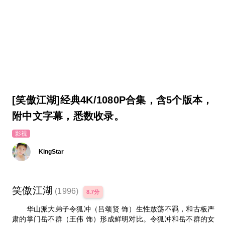
[笑傲江湖]经典4K/1080P合集，含5个版本，
附中文字幕，悉数收录。
影视
KingStar
笑傲江湖
(1996)
8.7分
华山派大弟子令狐冲（吕颂贤 饰）生性放荡不羁，和古板严
肃的掌门岳不群（王伟 饰）形成鲜明对比。令狐冲和岳不群的女