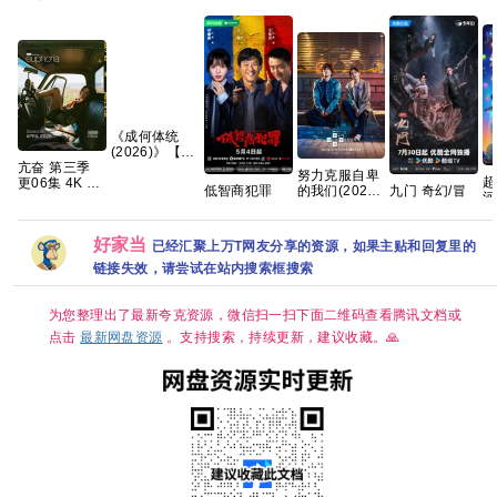
《成何体统
(2026)》【4K
亢奋 第三季
HDR&DV杜
努力克服自卑
超
更06集 4K 无
比】【国语中
的我们(2026)
低智商犯罪
九门 奇幻/冒
河
损 简繁字幕
字】【32集
[1080P.韩语
2026 擒贼记
险【4K60帧
超
【夸克百度网
全】
中字][1.5GB
犯罪悬疑 王骁
DV HDR】
｜
盘+】
【310G】
集]
田曦薇 王传君
【附赠 老九门
好家当
2
【夸克/百度】
已经汇聚上万T网友分享的资源，如果主贴和回复里的
已更最新 夸克
2部全+番外全
马
系列】夸克
链接失效，请尝试在站内搜索框搜索
第
为您整理出了最新夸克资源，微信扫一扫下面二维码查看腾讯文档或
点击
最新网盘资源
。支持搜索，持续更新，建议收藏。🙏