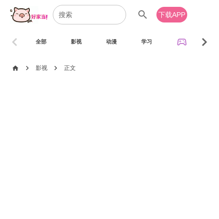
search
下载APP
chevron_left
chevron_right
sports_esports
全部
影视
动漫
学习
音乐
chevron_right
chevron_right
home
影视
正文