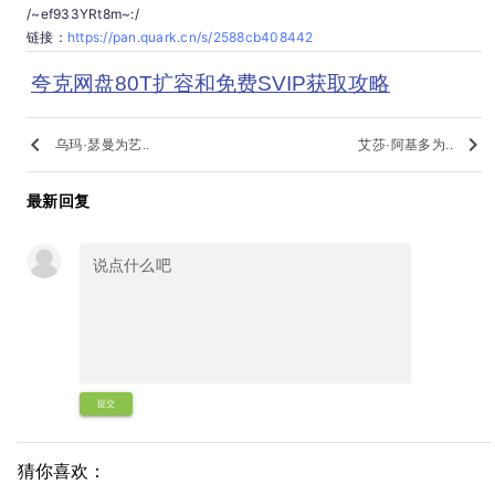
/~ef933YRt8m~:/
链接：
https://pan.quark.cn/s/2588cb408442
夸克网盘80T扩容和免费SVIP获取攻略
keyboard_arrow_left
keyboard_arrow_right
乌玛·瑟曼为艺..
艾莎·阿基多为..
最新回复
提交
猜你喜欢：