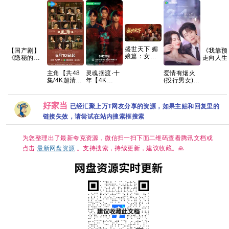
盛世天下 媚
【国产剧】
《我靠预
娘篇：女王
《隐秘的角
走向人生
的游戏 免安
落 (2020)》
峰》AI短
装中文版
【4K EDR】
剧，共99
主角【共48
灵魂摆渡·十
爱情有烟火
20.2GB
【国语中
集，202
集/4K超清
年‎【4K
(投行男女)
字】【全12
热播 夸
DV.HDR】
HDR 完结】
已更30集
集】
盘
张艺谋监
又名：灵魂
【66G】
制，王菲献
摆渡5 [于毅
好家当
已经汇聚上万T网友分享的资源，如果主贴和回复里的
唱 夸克
刘智扬] 【附
灵魂摆渡1-3
链接失效，请尝试在站内搜索框搜索
季全系列】
夸克
为您整理出了最新夸克资源，微信扫一扫下面二维码查看腾讯文档或
点击
最新网盘资源
。支持搜索，持续更新，建议收藏。🙏