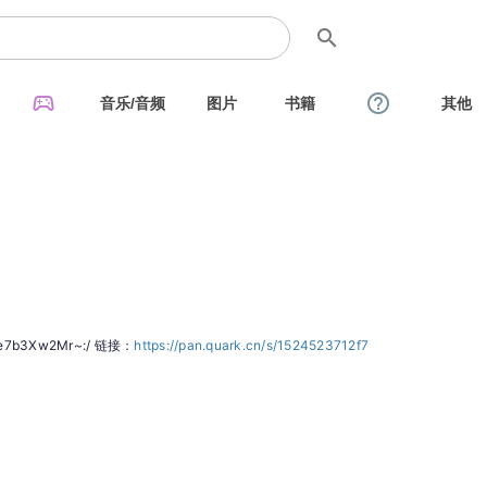
search
sports_esports
help_outline
音乐/音频
图片
书籍
其他
3Xw2Mr~:/ 链接：
https://pan.quark.cn/s/1524523712f7