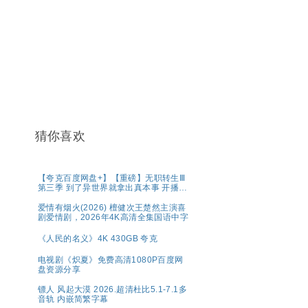
猜你喜欢
【夸克百度网盘+】【重磅】无职转生Ⅲ
第三季 到了异世界就拿出真本事 开播2
集
爱情有烟火(2026) 檀健次王楚然主演喜
剧爱情剧，2026年4K高清全集国语中字
《人民的名义》4K 430GB 夸克
电视剧《炽夏》免费高清1080P百度网
盘资源分享
镖人 风起大漠 2026.超清杜比5.1-7.1多
音轨 内嵌简繁字幕