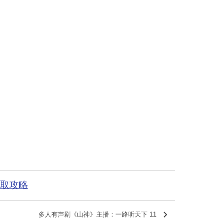
获取攻略
keyboard_arrow_right
多人有声剧《山神》主播：一路听天下 11