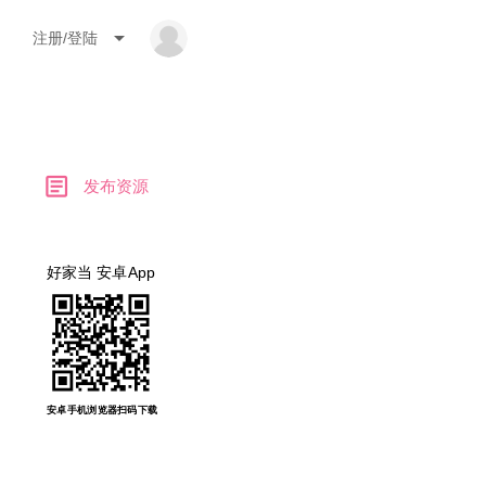
arrow_drop_down
注册/登陆
article
发布资源
好家当 安卓App
安卓手机浏览器扫码下载