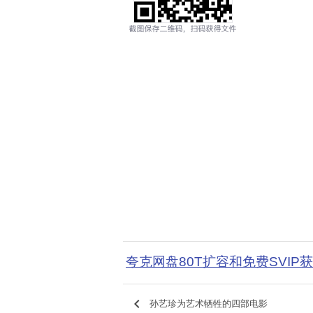
夸克网盘80T扩容和免费SVIP
keyboard_arrow_left
孙艺珍为艺术牺牲的四部电影