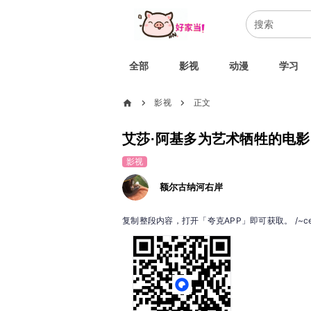
全部
影视
动漫
学习
home
影视
正文
chevron_right
chevron_right
艾莎·阿基多为艺术牺牲的电影
影视
额尔古纳河右岸
复制整段内容，打开「夸克APP」即可获取。 /~ce7b