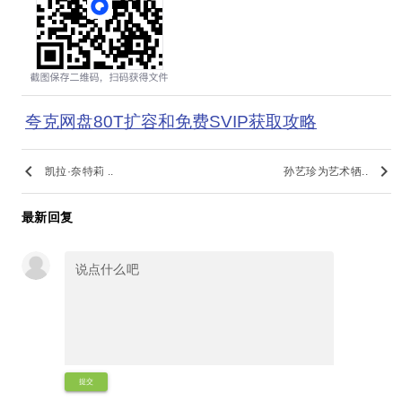
夸克网盘80T扩容和免费SVIP获取攻略
keyboard_arrow_left
keyboard_arrow_right
凯拉·奈特莉 ..
孙艺珍为艺术牺..
最新回复
提交