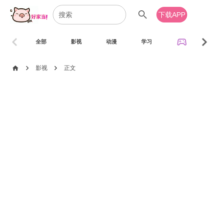
search
下载APP
chevron_left
chevron_right
sports_esports
全部
影视
动漫
学习
音乐
chevron_right
chevron_right
home
影视
正文