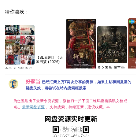
猜你喜欢：
【BL泰剧】《天
国男孩 (2026) 又
名：通往天堂的
龙之家族 第三季
食贫道 何以当归
门票》
附 1～2季 4K
Reaction（HD.4K）
【1080P】【泰
御廷谣(2026)更
主角 (
WEB-
（铂金珍藏版）
语中字】【共6
新中[4K+1080P.
臻彩-
DL.DDP5.1 内嵌
好家当
[5.9GB]
已经汇聚上万T网友分享的资源，如果主贴和回复里的
集】
国语中字.网盘资
益/
简繁英字幕 【单
链接失效，请尝试在站内搜索框搜索
源][2GB集]
国语
集7GB左右】
1GB]
为您整理出了最新夸克资源，微信扫一扫下面二维码查看腾讯文档或
点击
最新网盘资源
。支持搜索，持续更新，建议收藏。🙏